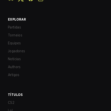
EXPLORAR
Partidas
Torneios
Equipes
Jogadores
Notícias
Authors
Artigos
TÍTULOS
CS2
LoL