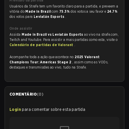
Previsão da partida
Usuários da Strafe tem um favorito claro para a partida, e preveem a
vitória do
Made in Brazil
com
75.3%
dos votos a seu favor e
24.7%
dos votos para
Leviatán Esports
.
Onde assistir
Assista
Made in Brazil vs Leviatán Esports
ao vivo na strafe.com,
Twitch and Youtube. Para assistir a mais partidas como esta, visite o
Calendário de partidas de Valorant
.
Acompanhe toda a ação que acontece no
2025 Valorant
Champions Tour: Americas Stage 2
, assim como as VODs,
destaques e transmissões ao vivo, tudo na Strafe.
COMENTÁRIO
(
0
)
Login
para comentar sobre esta partida