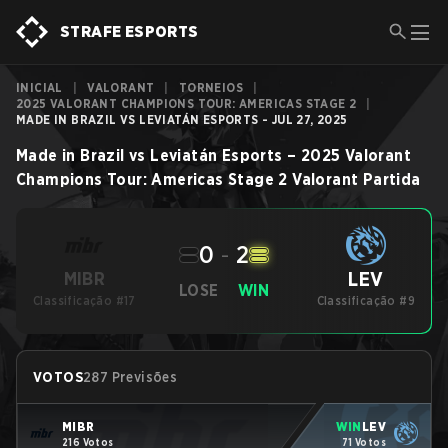
STRAFE ESPORTS
INICIAL
|
VALORANT
|
TORNEIOS
|
2025 VALORANT CHAMPIONS TOUR: AMERICAS STAGE 2
|
MADE IN BRAZIL VS LEVIATÁN ESPORTS - JUL 27, 2025
Made in Brazil
vs
Leviatán Esports
–
2025 Valorant
Champions Tour: Americas Stage 2
Valorant
Partida
0
-
2
LEV
MIBR
LOSE
WIN
Classificação #17
Classificação #9
VOTOS
287 Previsões
MIBR
WIN
LEV
216 Votos
71 Votos