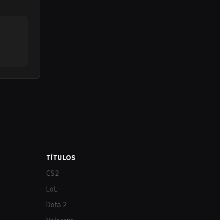
TÍTULOS
CS2
LoL
Dota 2