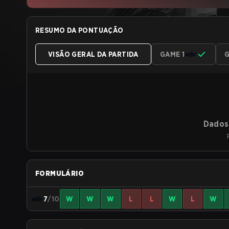
RESUMO DA PONTUAÇÃO
VISÃO GERAL DA PARTIDA
GAME 1
G
Dados 
FORMULÁRIO
7
/10
W
W
W
L
L
W
L
W