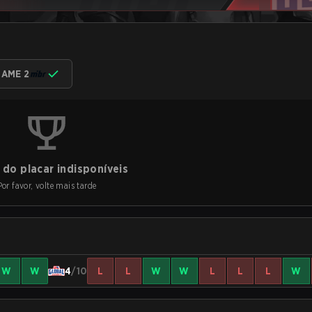
AME 2
do placar indisponíveis
Por favor, volte mais tarde
W
W
4
/10
L
L
W
W
L
L
L
W