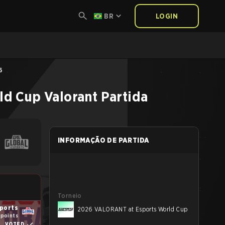
BR
LOGIN
6
ld Cup
Valorant
Partida
INFORMAÇÃO DE PARTIDA
Torneio
sports
2026 VALORANT at Esports World Cup
 points
VOTED