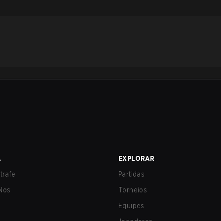
A
EXPLORAR
trafe
Partidas
Nos
Torneios
Equipes