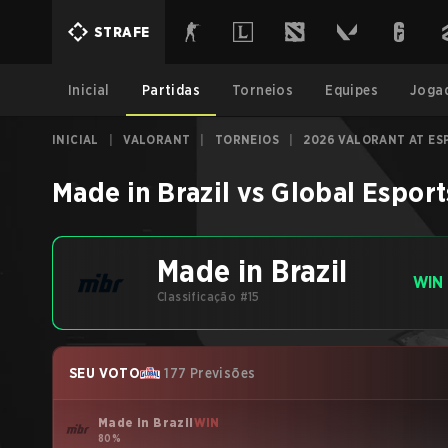
STRAFE
Inicial
Partidas
Torneios
Equipes
Joga
INICIAL
|
VALORANT
|
TORNEIOS
|
2026 VALORANT AT ES
Made in Brazil
vs
Global Esport
Made in Brazil
WIN
Classificação #15
SEU VOTO
177 Previsões
Made in Brazil
WIN
80%