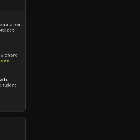
otos para
 Twitch and
io de
orts