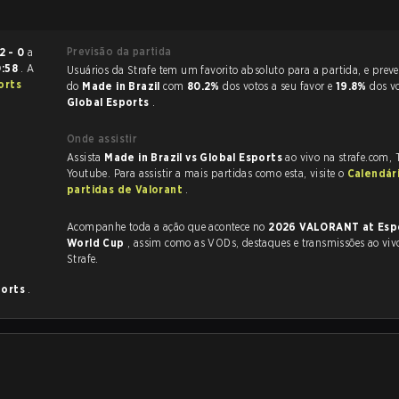
Previsão da partida
2 - 0
a
0:58
. A
Usuários da Strafe tem um favorito absoluto para a partida, e preveem a vitória
orts
do
Made in Brazil
com
80.2%
dos votos a seu favor e
19.8%
dos v
Global Esports
.
Onde assistir
Assista
Made in Brazil vs Global Esports
ao vivo na strafe.com,
Youtube. Para assistir a mais partidas como esta, visite o
Calendár
partidas de Valorant
.
Acompanhe toda a ação que acontece no
2026 VALORANT at Esp
World Cup
, assim como as VODs, destaques e transmissões ao vivo, tudo na
Strafe.
ports
.