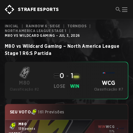
STRAFE ESPORTS
INICIAL
|
RAINBOW 6: SIEGE
|
TORNEIOS
|
NORTH AMERICA LEAGUE STAGE 1
|
M80 VS WILDCARD GAMING - JUL 3, 2026
M80
vs
Wildcard Gaming
–
North America League
Stage 1
R6:S
Partida
0
-
1
WCG
M80
LOSE
WIN
Classificação #2
Classificação #7
SEU VOTO
161 Previsões
M80
WIN
WCG
139 points
11%