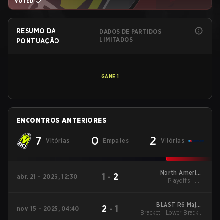
VOTED
RESUMO DA
DADOS DE PARTIDOS
LIMITADOS
PONTUAÇÃO
GAME
1
ENCONTROS ANTERIORES
7
0
2
Vitórias
Empates
Vitórias
North America
1
-
2
abr. 21 - 2026, 12:30
League - North
Playoffs - UB
America League
Quarterfinals
Kickoff
BLAST R6 Major
2
-
1
nov. 15 - 2025, 04:40
Bracket - Lower Bracket
Munich