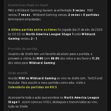
Estatísticas Head-to-head
M80 e Wildcard Gaming haviam se enfrentado
9 vezes
. M80
venceu
7 vezes
, Wildcard Gaming venceu
2 vezes
e
0 partidas
terminaram empatadas.
A última partida entre os times
foi jogada dia 21 de abr. de 2026
às 00:30 no
North America League Stage 1
onde
Wildcard
Gaming
venceu
2 - 1
.
Previsão da partida
Usuários da Strafe tem um favorito absoluto para a partida, e
preveem a vitória do
M80
com
88.8%
dos votos a seu favor e
11.2%
dos votos para
Wildcard Gaming
.
Onde assistir
Assista
M80 vs Wildcard Gaming
ao vivo na strafe.com, Twitch and
Youtube. Para assistir a mais partidas como esta, visite o
Calendário de partidas de R6:S
.
Acompanhe toda a ação que acontece no
North America League
Stage 1
, assim como as VODs, destaques e transmissões ao vivo,
tudo na Strafe.