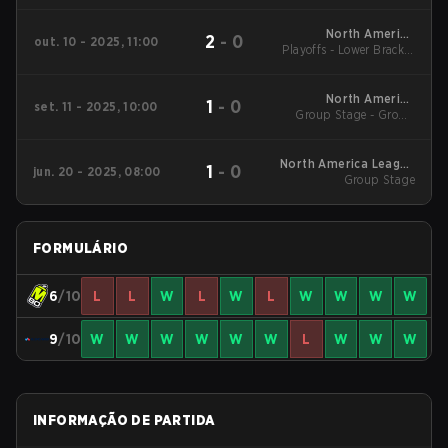
Semifinal
North America
2
-
0
out. 10 - 2025, 11:00
Playoffs - Lower Bracket
League Stage 2
Semifinal
North America
1
-
0
set. 11 - 2025, 10:00
Group Stage - Group
League Stage 2
Stage
North America League
1
-
0
jun. 20 - 2025, 08:00
Group Stage
Stage 1
FORMULÁRIO
6
/10
L
L
W
L
W
L
W
W
W
W
9
/10
W
W
W
W
W
W
L
W
W
W
INFORMAÇÃO DE PARTIDA