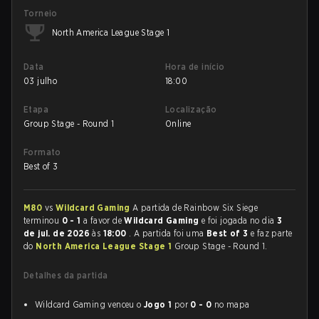
Torneio
North America League Stage 1
Data
Hora de início
03 julho
18:00
Etapa
Localização
Group Stage - Round 1
Online
Formato
Best of 3
M80
vs
Wildcard Gaming
A partida de Rainbow Six Siege
terminou
0 - 1
a favor de
Wildcard Gaming
e foi jogada no dia
3
de jul. de 2026
às
18:00
. A partida foi uma
Best of 3
e faz parte
do
North America League Stage 1
Group Stage - Round 1.
Detalhes da partida
Wildcard Gaming venceu o
Jogo 1
por
0 - 0
no mapa