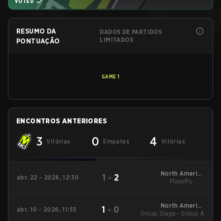
VOTED
RESUMO DA
DADOS DE PARTIDOS
LIMITADOS
PONTUAÇÃO
GAME
1
ENCONTROS ANTERIORES
3
0
4
Vitórias
Empates
Vitórias
North America
1
-
2
abr. 22 - 2026, 12:30
League - North
Playoffs - LB
America League
Quarterfinals
Kickoff
North America
1
-
0
abr. 10 - 2026, 11:55
Group Stage - Group A
League - North