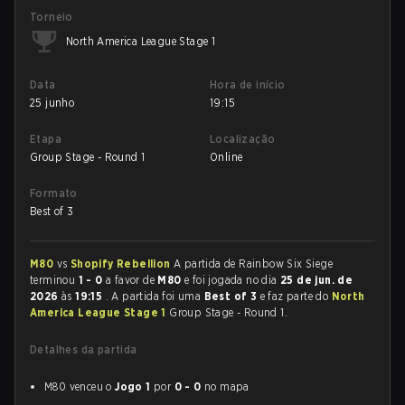
Torneio
North America League Stage 1
Data
Hora de início
25 junho
19:15
Etapa
Localização
Group Stage - Round 1
Online
Formato
Best of 3
M80
vs
Shopify Rebellion
A partida de Rainbow Six Siege
terminou
1 - 0
a favor de
M80
e foi jogada no dia
25 de jun. de
2026
às
19:15
. A partida foi uma
Best of 3
e faz parte do
North
America League Stage 1
Group Stage - Round 1.
Detalhes da partida
M80 venceu o
Jogo 1
por
0 - 0
no mapa