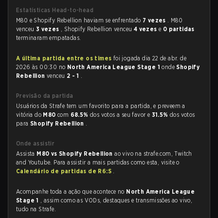
Estatísticas Head-to-head
M80 e Shopify Rebellion haviam se enfrentado
7 vezes
. M80
venceu
3 vezes
, Shopify Rebellion venceu
4 vezes
e
0 partidas
terminaram empatadas.
A última partida entre os times
foi jogada dia 22 de abr. de
2026 às 00:30 no
North America League Stage 1
onde
Shopify
Rebellion
venceu
2 - 1
.
Previsão da partida
Usuários da Strafe tem um favorito para a partida, e preveem a
vitória do
M80
com
68.5%
dos votos a seu favor e
31.5%
dos votos
para
Shopify Rebellion
.
Onde assistir
Assista
M80 vs Shopify Rebellion
ao vivo na strafe.com, Twitch
and Youtube. Para assistir a mais partidas como esta, visite o
Calendário de partidas de R6:S
.
Acompanhe toda a ação que acontece no
North America League
Stage 1
, assim como as VODs, destaques e transmissões ao vivo,
tudo na Strafe.