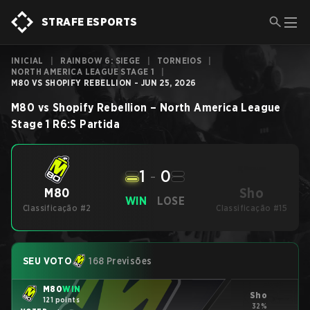
STRAFE ESPORTS
INICIAL
|
RAINBOW 6: SIEGE
|
TORNEIOS
|
NORTH AMERICA LEAGUE STAGE 1
|
M80 VS SHOPIFY REBELLION - JUN 25, 2026
M80
vs
Shopify Rebellion
–
North America League
Stage 1
R6:S
Partida
1
-
0
Sho
M80
WIN
LOSE
Classificação #2
Classificação #15
SEU VOTO
168 Previsões
M80
WIN
Sho
121 points
32%