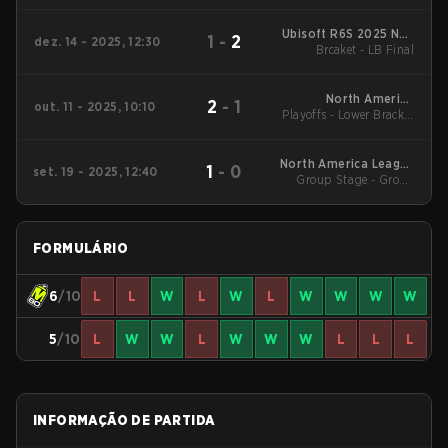
America League
Kickoff
Ubisoft R6S 2025 NAL
1
-
2
dez. 14 - 2025, 12:30
Regional NA
Brcaket - LB Final
North America
2
-
1
out. 11 - 2025, 10:10
Playoffs - Lower Bracket
League Stage 2
Final
North America League
1
-
0
set. 19 - 2025, 12:40
Group Stage - Group
Stage 2
Stage
FORMULÁRIO
6
/10
L
L
W
L
W
L
W
W
W
W
5
/10
L
W
W
L
W
W
W
L
L
L
INFORMAÇÃO DE PARTIDA