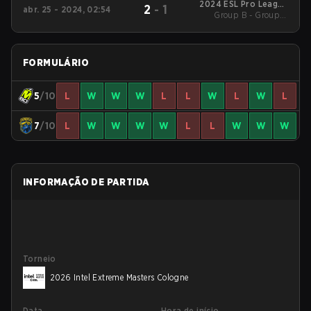
2024 ESL Pro League
2
-
1
abr. 25 - 2024, 02:54
Group B - Group B
Season 19
Lower
FORMULÁRIO
5
/10
L
W
W
W
L
L
W
L
W
L
7
/10
L
W
W
W
W
L
L
W
W
W
INFORMAÇÃO DE PARTIDA
Torneio
2026 Intel Extreme Masters Cologne
Data
Hora de início