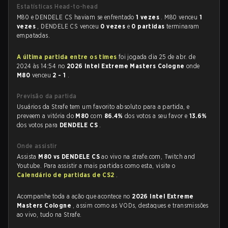
Estatísticas Head-to-head
M80 e DENDELE CS haviam se enfrentado
1 vezes
. M80 venceu
1
vezes
, DENDELE CS venceu
0 vezes
e
0 partidas
terminaram
empatadas.
A última partida entre os times
foi jogada dia 25 de abr. de
2024 às 14:54 no
2026 Intel Extreme Masters Cologne
onde
M80
venceu
2 - 1
.
Previsão da partida
Usuários da Strafe tem um favorito absoluto para a partida, e
preveem a vitória do
M80
com
86.4%
dos votos a seu favor e
13.6%
dos votos para
DENDELE CS
.
Onde assistir
Assista
M80 vs DENDELE CS
ao vivo na strafe.com, Twitch and
Youtube. Para assistir a mais partidas como esta, visite o
Calendário de partidas de CS2
.
Acompanhe toda a ação que acontece no
2026 Intel Extreme
Masters Cologne
, assim como as VODs, destaques e transmissões
ao vivo, tudo na Strafe.