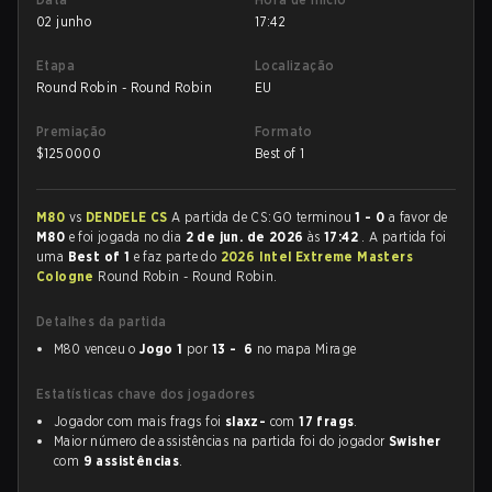
02 junho
17:42
Etapa
Localização
Round Robin - Round Robin
EU
Premiação
Formato
$
1250000
Best of 1
M80
vs
DENDELE CS
A partida de CS:GO terminou
1 - 0
a favor de
M80
e foi jogada no dia
2 de jun. de 2026
às
17:42
. A partida foi
uma
Best of 1
e faz parte do
2026 Intel Extreme Masters
Cologne
Round Robin - Round Robin.
Detalhes da partida
M80 venceu o
Jogo 1
por
13 - 6
no mapa Mirage
Estatísticas chave dos jogadores
Jogador com mais frags foi
slaxz-
com
17 frags
.
Maior número de assistências na partida foi do jogador
Swisher
com
9 assistências
.