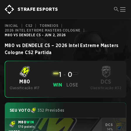
STRAFE ESPORTS
INICIAL
|
CS2
|
TORNEIOS
|
2026 INTEL EXTREME MASTERS COLOGNE
|
M80 VS DENDELE CS - JUN 2, 2026
M80
vs
DENDELE CS
–
2026 Intel Extreme Masters
Cologne
CS2
Partida
1
-
0
DCS
M80
WIN
LOSE
Classificação #17
Classificação #32
SEU VOTO
352 Previsões
M80
WIN
DCS
170 points
14%