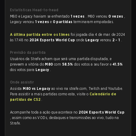
Estatísticas Head-to-head
M80 e Legacy haviam se enfrentado
1 vezes
. M80 venceu
0 vezes
,
Legacy venceu
1 vezes
e
0 partidas
terminaram empatadas.
A última partida entre os times
foi jogada dia 4 de mar. de 2024
às 17:48 no
2024 Esports World Cup
onde
Legacy
venceu
2 - 1
.
Previsão da partida
Usuários da Strafe acham que será uma partida disputada, e
preveem a vitória do
M80
com
58.5%
dos votos a seu favor e
41.5%
dos votos para
Legacy
.
Onde assistir
Assista
M80 vs Legacy
ao vivo na strafe.com, Twitch and Youtube.
Para assistir a mais partidas como esta, visite o
Calendário de
partidas de CS2
.
Acompanhe toda a ação que acontece no
2024 Esports World Cup
, assim como as VODs, destaques e transmissões ao vivo, tudo na
Strafe.