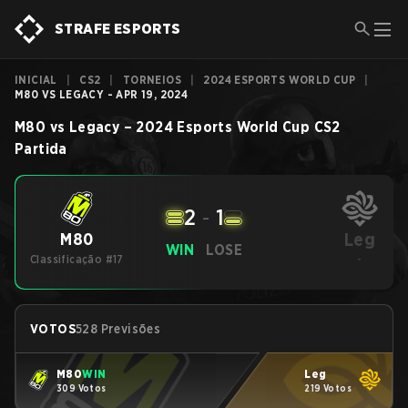
STRAFE ESPORTS
INICIAL
|
CS2
|
TORNEIOS
|
2024 ESPORTS WORLD CUP
|
M80 VS LEGACY - APR 19, 2024
M80
vs
Legacy
–
2024 Esports World Cup
CS2
Partida
2
-
1
Leg
M80
WIN
LOSE
Classificação #17
-
VOTOS
528 Previsões
M80
WIN
Leg
309 Votos
219 Votos