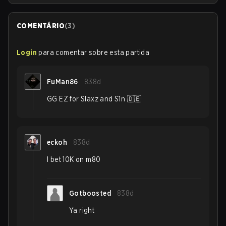
COMENTÁRIO
(
3
)
Login
para comentar sobre esta partida
FuMan86
838d
GG EZ for Slaxz and S1n 🇩🇪
eckoh
838d
I bet 10K on m80
Gotboosted
838d
Ya right