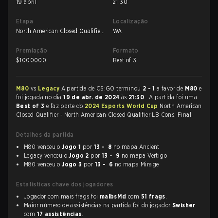
19 abril
21:30
Etapa
Localização
North American Closed Qualifier
WA
- North American Closed
Qualifier LB Cons. Final
Premiação
Formato
$
1000000
Best of 3
M80
vs
Legacy
A partida de CS:GO terminou
2 - 1
a favor de
M80
e
foi jogada no dia
19 de abr. de 2024
às
21:30
. A partida foi uma
Best of 3
e faz parte do
2024 Esports World Cup
North American
Closed Qualifier - North American Closed Qualifier LB Cons. Final.
Detalhes da partida
M80 venceu o
Jogo 1
por
13 - 8
no mapa Ancient
Legacy venceu o
Jogo 2
por
13 - 9
no mapa Vertigo
M80 venceu o
Jogo 3
por
13 - 6
no mapa Mirage
Estatísticas chave dos jogadores
Jogador com mais frags foi
malbsMd
com
51 frags
.
Maior número de assistências na partida foi do jogador
Swisher
com
17 assistências
.