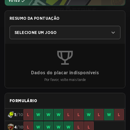
VOTED
RESUMO DA PONTUAÇÃO
SELECIONE UM JOGO
Dados do placar indisponíveis
Por favor, volte mais tarde
FORMULÁRIO
5
/10
L
W
W
W
L
L
W
L
W
L
4
/10
L
W
W
W
W
L
L