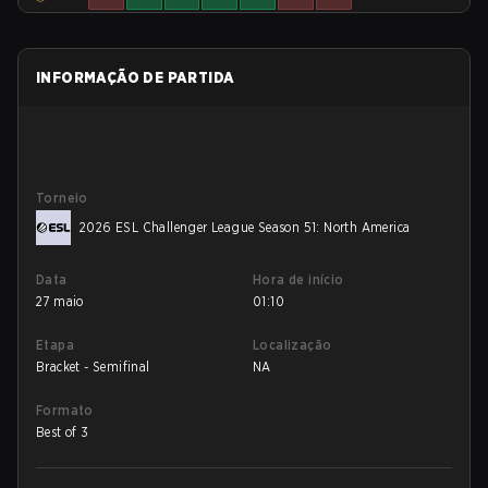
INFORMAÇÃO DE PARTIDA
Torneio
2026 ESL Challenger League Season 51: North America
Data
Hora de início
27 maio
01:10
Etapa
Localização
Bracket - Semifinal
NA
Formato
Best of 3