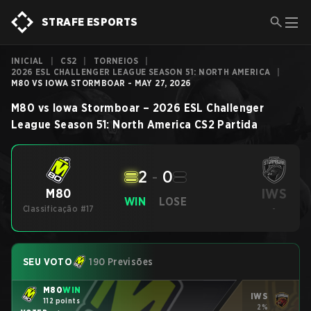
STRAFE ESPORTS
INICIAL
|
CS2
|
TORNEIOS
|
2026 ESL CHALLENGER LEAGUE SEASON 51: NORTH AMERICA
|
M80 VS IOWA STORMBOAR - MAY 27, 2026
M80
vs
Iowa Stormboar
–
2026 ESL Challenger
League Season 51: North America
CS2
Partida
2
-
0
IWS
M80
WIN
LOSE
Classificação #17
-
SEU VOTO
190 Previsões
M80
WIN
IWS
112 points
2%