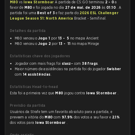
M80
vs
Iowa Stormboar
A partida de CS:GO terminou
2 - 0
a
favor de
M80
e foi jogada no dia
27 de mai. de 2026
às
01:10
. A
partida foi uma
Best of 3
e faz parte do
2026 ESL Challenger
League Season 51: North America
Bracket - Semifinal.
Detalhes da partida
M80 venceu o
Jogo 1
por
13 - 5
no mapa Ancient
M80 venceu o
Jogo 2
por
13 - 11
no mapa Mirage
Estatísticas chave dos jogadores
Jogador com mais frags foi
slaxz-
com
38 frags
.
Maior número de assistências na partida foi do jogador
Swisher
com
14 assistências
.
Estatísticas Head-to-head
Esta foi a primeira vez que
M80
jogou contra
Iowa Stormboar
.
Previsão da partida
Usuários da Strafe tem um favorito absoluto para a partida, e
preveem a vitória do
M80
com
97.9%
dos votos a seu favor e
2.1%
dos votos para
Iowa Stormboar
.
Onde assistir