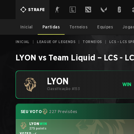
STRAFE
Inicial
Partidas
Torneios
Equipes
Joga
INICIAL
|
LEAGUE OF LEGENDS
|
TORNEIOS
|
LCS - LCS SP
LYON
vs
Team Liquid
–
LCS - L
LYON
WIN
Classificação #153
SEU VOTO
227 Previsões
LYON
WIN
275 points
VOTED