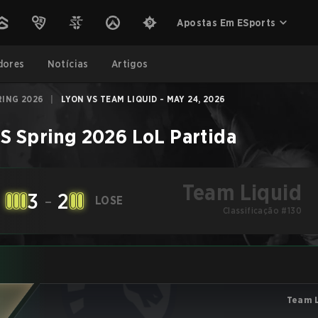
Apostas Em ESports
dores
Notícias
Artigos
RING 2026
|
LYON VS TEAM LIQUID - MAY 24, 2026
CS Spring 2026
LoL
Partida
Team Liquid
3
-
2
LOSE
Classificação #130
Team L