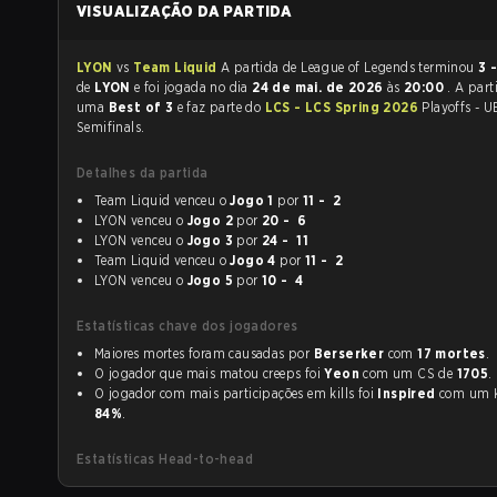
VISUALIZAÇÃO DA PARTIDA
LYON
vs
Team Liquid
A partida de League of Legends terminou
3 -
de
LYON
e foi jogada no dia
24 de mai. de 2026
às
20:00
. A part
uma
Best of 3
e faz parte do
LCS - LCS Spring 2026
Playoffs - U
Semifinals.
Detalhes da partida
Team Liquid venceu o
Jogo 1
por
11 - 2
LYON venceu o
Jogo 2
por
20 - 6
LYON venceu o
Jogo 3
por
24 - 11
Team Liquid venceu o
Jogo 4
por
11 - 2
LYON venceu o
Jogo 5
por
10 - 4
Estatísticas chave dos jogadores
Maiores mortes foram causadas por
Berserker
com
17 mortes
.
O jogador que mais matou creeps foi
Yeon
com um CS de
1705
.
O jogador com mais participações em kills foi
Inspired
com u
84%
.
Estatísticas Head-to-head