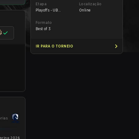
Etapa
Localização
Playoffs - UB
Online
Semifinals
Formato
Best of 3
IR PARA O TORNEIO
órias
Spring 2026