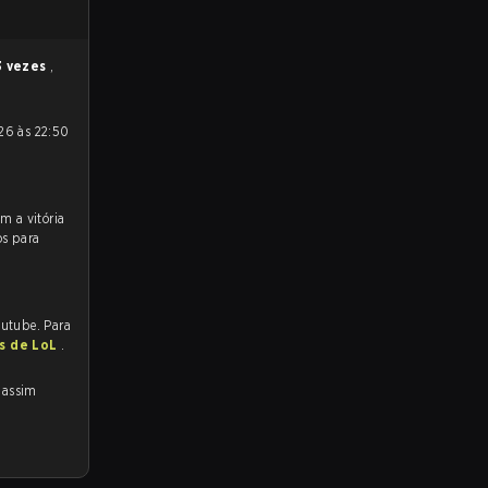
3 vezes
,
.
os para
outube. Para
as de LoL
.
, assim