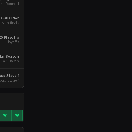
n - Round 1
a Qualifier
B Semifinals
26 Playoffs
Playoffs
ular Season
ular Season
oup Stage 1
oup Stage 1
W
W