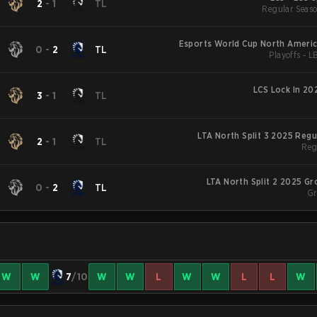
2
-
1
TL
Regular Seaso
Esports World Cup North Americ
0
-
2
TL
Playoffs - L
LCS Lock In 20
3
-
1
TL
LTA North Split 3 2025 Reg
2
-
1
TL
Reg
LTA North Split 2 2025 Gr
0
-
2
TL
Gr
W
W
7
/10
W
W
L
W
W
L
L
W