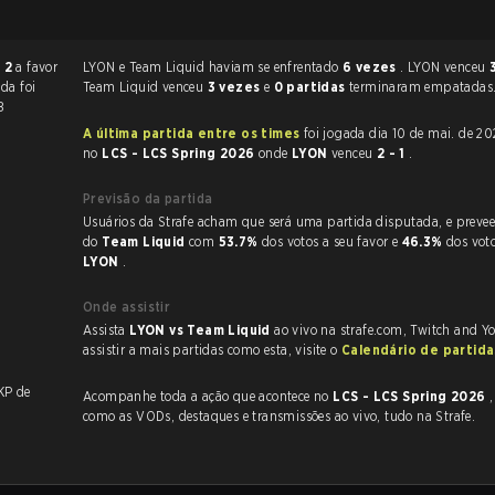
 2
a favor
LYON e Team Liquid haviam se enfrentado
6 vezes
. LYON venceu
ida foi
Team Liquid venceu
3 vezes
e
0 partidas
terminaram empatadas
B
A última partida entre os times
foi jogada dia 10 de mai. de 2026 às 22:50
no
LCS - LCS Spring 2026
onde
LYON
venceu
2 - 1
.
Previsão da partida
Usuários da Strafe acham que será uma partida disputada, e preveem a vitória
do
Team Liquid
com
53.7%
dos votos a seu favor e
46.3%
dos vot
LYON
.
Onde assistir
Assista
LYON vs Team Liquid
ao vivo na strafe.com, Twitch and Y
assistir a mais partidas como esta, visite o
Calendário de partid
m KP de
Acompanhe toda a ação que acontece no
LCS - LCS Spring 2026
como as VODs, destaques e transmissões ao vivo, tudo na Strafe.