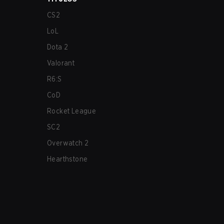
CS2
LoL
Dota 2
Valorant
R6:S
CoD
Rocket League
SC2
Overwatch 2
Hearthstone