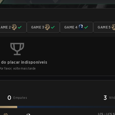
AME 2
GAME 3
GAME 4
GAME 5
do placar indisponíveis
Por favor, volte mais tarde
0
3
Empates
Vit
LCS - LCS 