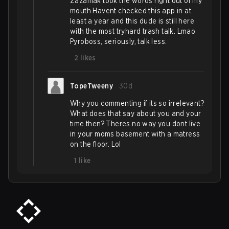
Zazamak took the words right out of my
mouth Havent checked this app in at
least a year and this dude is still here
with the most tryhard trash talk. Lmao
Pyroboss, seriously, talk less.
2
likes
TopeTweeny
30d
Why you commenting if its so irrelevant?
What does that say about you and your
time then? Theres no way you dont live
in your moms basement with a matress
on the floor. Lol
1
like