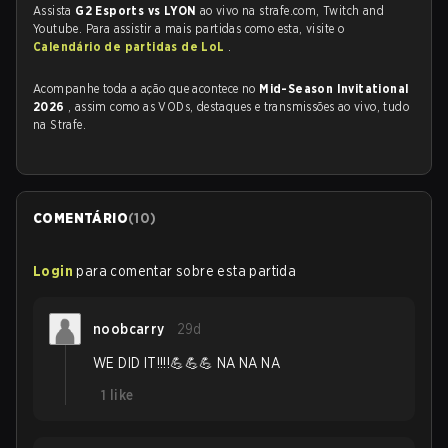
Assista
G2 Esports vs LYON
ao vivo na strafe.com, Twitch and
Youtube. Para assistir a mais partidas como esta, visite o
Calendário de partidas de LoL
.
Acompanhe toda a ação que acontece no
Mid-Season Invitational
2026
, assim como as VODs, destaques e transmissões ao vivo, tudo
na Strafe.
COMENTÁRIO
(
10
)
Login
para comentar sobre esta partida
noobcarry
29d
WE DID IT!!!!💪💪💪 NA NA NA
1
like