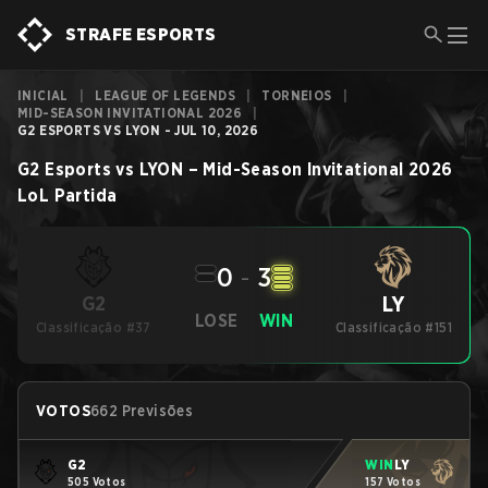
STRAFE ESPORTS
INICIAL
|
LEAGUE OF LEGENDS
|
TORNEIOS
|
MID-SEASON INVITATIONAL 2026
|
G2 ESPORTS VS LYON - JUL 10, 2026
G2 Esports
vs
LYON
–
Mid-Season Invitational 2026
LoL
Partida
0
-
3
LY
G2
LOSE
WIN
Classificação #37
Classificação #151
VOTOS
662 Previsões
G2
WIN
LY
505 Votos
157 Votos