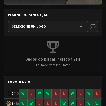
RESUMO DA PONTUAÇÃO
SELECIONE UM JOGO
Dados do placar indisponíveis
Por favor, volte mais tarde
FORMULÁRIO
5
/10
W
L
W
W
L
L
W
L
W
L
6
/10
W
W
L
L
L
W
W
L
W
W