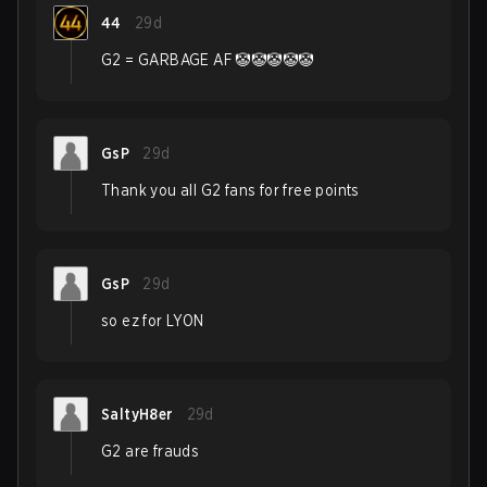
44
29d
G2 = GARBAGE AF 🤡🤡🤡🤡🤡
GsP
29d
Thank you all G2 fans for free points
GsP
29d
so ez for LYON
SaltyH8er
29d
G2 are frauds