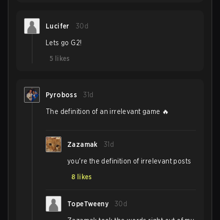
Lucifer
30d
Lets go G2!
5
likes
Pyroboss
31d
The definition of an irrelevant game 🔥
Zazamak
31d
you're the definition of irrelevant posts
8
likes
TopeTweeny
30d