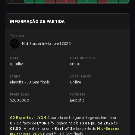
INFORMAÇÃO DE PARTIDA
Torneio
Mid-Season Invitational 2026
Data
Hora de início
10 julho
08:00
Etapa
Localização
Playoffs - LB Semifinals
Online
Premiação
Formato
$
2000000
Best of 3
G2 Esports
vs
LYON
A partida de League of Legends terminou
0 - 3
a favor de
LYON
e foi jogada no dia
10 de jul. de 2026
às
08:00
. A partida foi uma
Best of 3
e faz parte do
Mid-Season
Invitational 2026
Playoffs - LB Semifinals.