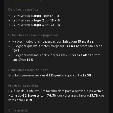
Detalhes da partida
LYON venceu o
Jogo 1
por
17 - 8
LYON venceu o
Jogo 2
por
18 - 6
LYON venceu o
Jogo 3
por
22 - 5
Estatísticas chave dos jogadores
Maiores mortes foram causadas por
Saint
com
15 mortes
.
O jogador que mais matou creeps foi
Berserker
com um CS de
1047
.
O jogador com mais participações em kills foi
SkewMond
com
um KP de
89%
.
Estatísticas Head-to-head
Esta foi a primeira vez que
G2 Esports
jogou contra
LYON
.
Previsão da partida
Usuários da Strafe tem um favorito claro para a partida, e preveem a
vitória do
G2 Esports
com
76.3%
dos votos a seu favor e
23.7%
dos
votos para
LYON
.
Onde assistir