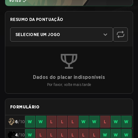
VOTED
RESUMO DA PONTUAÇÃO
SELECIONE UM JOGO
Dados do placar indisponíveis
Por favor, volte mais tarde
FORMULÁRIO
6
/10
W
W
L
L
L
W
W
L
W
W
4
/10
W
L
L
L
L
L
L
W
W
W