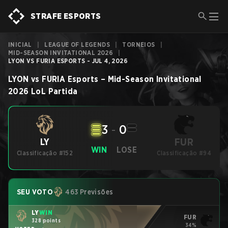
STRAFE ESPORTS
INICIAL
|
LEAGUE OF LEGENDS
|
TORNEIOS
|
MID-SEASON INVITATIONAL 2026
|
LYON VS FURIA ESPORTS - JUL 4, 2026
LYON
vs
FURIA Esports
–
Mid-Season Invitational
2026
LoL
Partida
3
-
0
FUR
LY
WIN
LOSE
Classificação #152
Classificação #94
SEU VOTO
463 Previsões
LY
WIN
FUR
328 points
34%