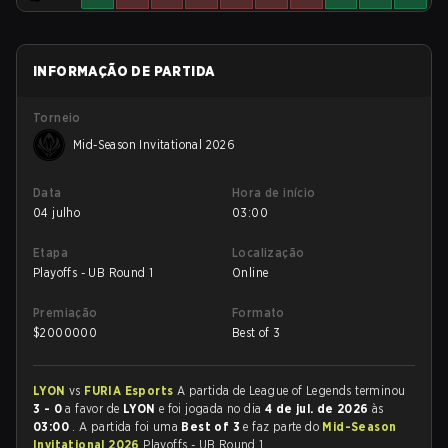
INFORMAÇÃO DE PARTIDA
Torneio
Mid-Season Invitational 2026
Data
Hora de início
04 julho
03:00
Etapa
Localização
Playoffs - UB Round 1
Online
Premiação
Formato
$
2000000
Best of 3
LYON
vs
FURIA Esports
A partida de League of Legends terminou
3 - 0
a favor de
LYON
e foi jogada no dia
4 de jul. de 2026
às
03:00
. A partida foi uma
Best of 3
e faz parte do
Mid-Season
Invitational 2026
Playoffs - UB Round 1.