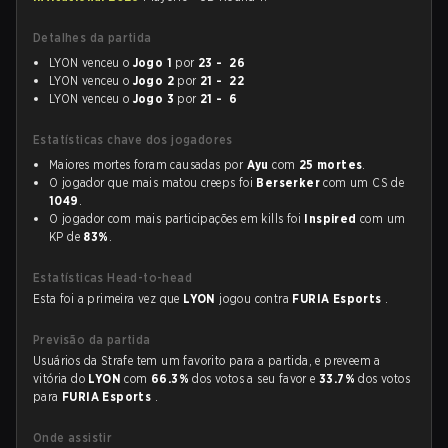
Detalhes da partida
LYON venceu o
Jogo 1
por
23 - 26
LYON venceu o
Jogo 2
por
21 - 22
LYON venceu o
Jogo 3
por
21 - 6
Estatísticas chave dos jogadores
Maiores mortes foram causadas por
Ayu
com
25 mortes
.
O jogador que mais matou creeps foi
Berserker
com um CS de
1049
.
O jogador com mais participações em kills foi
Inspired
com um
KP de
83%
.
Estatísticas Head-to-head
Esta foi a primeira vez que
LYON
jogou contra
FURIA Esports
.
Previsão da partida
Usuários da Strafe tem um favorito para a partida, e preveem a
vitória do
LYON
com
66.3%
dos votos a seu favor e
33.7%
dos votos
para
FURIA Esports
.
Onde assistir