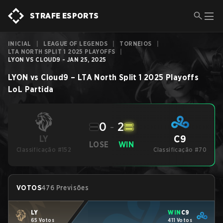
STRAFE ESPORTS
INICIAL
|
LEAGUE OF LEGENDS
|
TORNEIOS
|
LTA NORTH SPLIT 1 2025 PLAYOFFS
|
LYON VS CLOUD9 - JAN 25, 2025
LYON
vs
Cloud9
–
LTA North Split 1 2025 Playoffs
LoL
Partida
0
-
2
C9
LY
LOSE
WIN
Classificação #152
Classificação #70
VOTOS
476 Previsões
LY
WIN
C9
65 Votos
411 Votos