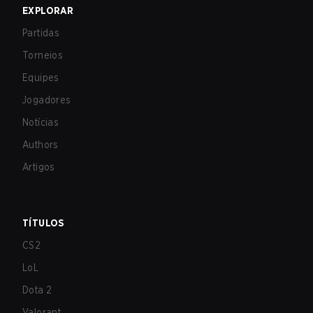
EXPLORAR
Partidas
Torneios
Equipes
Jogadores
Notícias
Authors
Artigos
TÍTULOS
CS2
LoL
Dota 2
Valorant