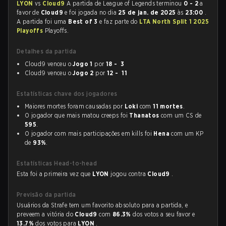
LYON
vs
Cloud9
A partida de League of Legends terminou
0 - 2
a
favor de
Cloud9
e foi jogada no dia
25 de jan. de 2025
às
23:00
.
A partida foi uma
Best of 3
e faz parte do
LTA North Split 1 2025
Playoffs
Playoffs.
Detalhes da partida
Cloud9 venceu o
Jogo 1
por
18 - 3
Cloud9 venceu o
Jogo 2
por
12 - 11
Estatísticas chave dos jogadores
Maiores mortes foram causadas por
Loki
com
11 mortes
.
O jogador que mais matou creeps foi
Thanatos
com um CS de
595
.
O jogador com mais participações em kills foi
Hena
com um KP
de
93%
.
Estatísticas Head-to-head
Esta foi a primeira vez que
LYON
jogou contra
Cloud9
.
Previsão da partida
Usuários da Strafe tem um favorito absoluto para a partida, e
preveem a vitória do
Cloud9
com
86.3%
dos votos a seu favor e
13.7%
dos votos para
LYON
.