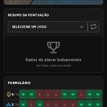
RESUMO DA PONTUAÇÃO
SELECIONE UM JOGO
Dados do placar indisponíveis
Por favor, volte mais tarde
FORMULÁRIO
6
/10
W
W
L
L
L
W
W
L
W
W
5
/10
W
L
W
L
L
L
L
W
W
W