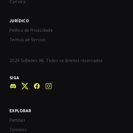
Carreira
JURÍDICO
Política de Privacidade
Termos de Serviço
2026
Sidledes AB. Todos os direitos reservados.
SIGA
EXPLORAR
Partidas
Torneios