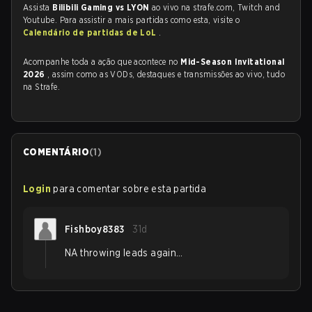
Assista
Bilibili Gaming vs LYON
ao vivo na strafe.com, Twitch and
Youtube. Para assistir a mais partidas como esta, visite o
Calendário de partidas de LoL
.
Acompanhe toda a ação que acontece no
Mid-Season Invitational
2026
, assim como as VODs, destaques e transmissões ao vivo, tudo
na Strafe.
COMENTÁRIO
(
1
)
Login
para comentar sobre esta partida
Fishboy8383
31d
NA throwing leads again…