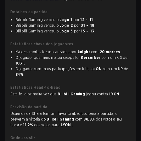
Detalhes da partida
Bilibili Gaming venceu o
Jogo 1
por
12 - 11
Bilibili Gaming venceu o
Jogo 2
por
31 - 18
Bilibili Gaming venceu o
Jogo 3
por
15 - 13
Estatísticas chave dos jogadores
Maiores mortes foram causadas por
knight
com
20 mortes
.
O jogador que mais matou creeps foi
Berserker
com um CS de
1031
.
O jogador com mais participações em kills foi
ON
com um KP de
84%
.
Estatísticas Head-to-head
Esta foi a primeira vez que
Bilibili Gaming
jogou contra
LYON
.
Previsão da partida
Usuários da Strafe tem um favorito absoluto para a partida, e
preveem a vitória do
Bilibili Gaming
com
88.8%
dos votos a seu
favor e
11.2%
dos votos para
LYON
.
Onde assistir