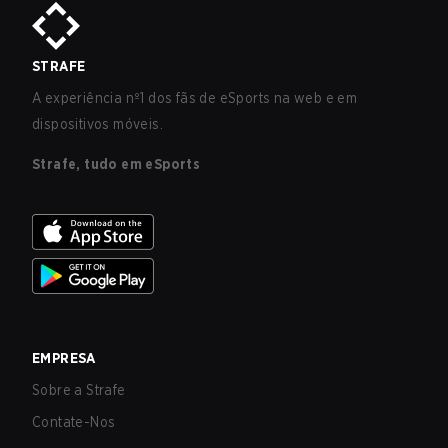
STRAFE
A experiência nº1 dos fãs de eSports na web e em
dispositivos móveis.
Strafe, tudo em eSports
EMPRESA
Sobre a Strafe
Contate-Nos