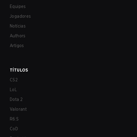
Equipes
Jogadores
Notícias
Authors
Artigos
TÍTULOS
CS2
LoL
Dota 2
Valorant
R6:S
CoD