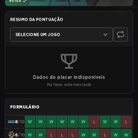
VOTED
RESUMO DA PONTUAÇÃO
SELECIONE UM JOGO
Dados do placar indisponíveis
Por favor, volte mais tarde
FORMULÁRIO
8
/10
W
W
W
W
W
W
L
W
W
L
6
/10
W
W
L
L
L
W
W
L
W
W