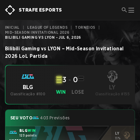
STRAFE ESPORTS
INICIAL
|
LEAGUE OF LEGENDS
|
TORNEIOS
|
MID-SEASON INVITATIONAL 2026
|
BILIBILI GAMING VS LYON - JUL 6, 2026
Bilibili Gaming
vs
LYON
–
Mid-Season Invitational
2026
LoL
Partida
3
-
0
LY
BLG
WIN
LOSE
Classificação #100
Classificação #155
SEU VOTO
403 Previsões
BLG
WIN
LY
123 points
11%