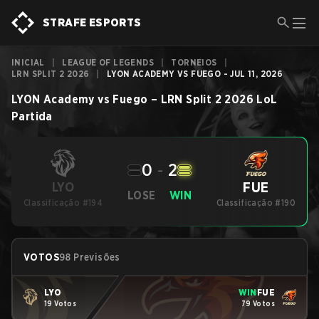
STRAFE ESPORTS
INICIAL
|
LEAGUE OF LEGENDS
|
TORNEIOS
|
LRN SPLIT 2 2026
|
LYON ACADEMY VS FUEGO - JUL 11, 2026
LYON Academy
vs
Fuego
–
LRN Split 2 2026
LoL
Partida
0
-
2
FUE
LYO
LOSE
WIN
Classificação #194
Classificação #190
VOTOS
98 Previsões
LYO
WIN
FUE
19 Votos
79 Votos