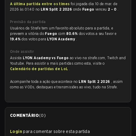
A última partida entre os times
foi jogada dia 10 de mar. de
2026 às 01:40 no
LRN Split 2 2026
onde
Fuego
venceu
2 - 0
.
Previsão da partida
Usuários da Strafe tem um favorito absoluto para a partida, e
preveem a vitória do
Fuego
com
80.6%
dos votos a seu favor e
19.4%
dos votos para
LYON Academy
.
Onde assistir
Assista
LYON Academy vs Fuego
ao vivo na strafe.com, Twitch and
Youtube. Para assistir a mais partidas como esta, visite o
Calendário de partidas de LoL
.
Acompanhe toda a ação que acontece no
LRN Split 2 2026
, assim
como as VODs, destaques e transmissões ao vivo, tudo na Strafe.
COMENTÁRIO
(
0
)
Login
para comentar sobre esta partida