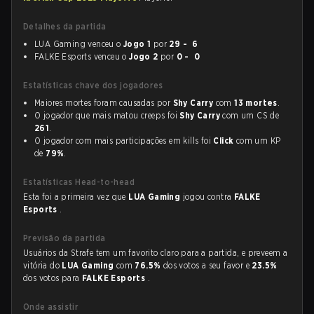
Detalhes da partida
LUA Gaming venceu o
Jogo 1
por
29 - 6
FALKE Esports venceu o
Jogo 2
por
0 - 0
Estatísticas chave dos jogadores
Maiores mortes foram causadas por
Shy Carry
com
13 mortes
.
O jogador que mais matou creeps foi
Shy Carry
com um CS de
261
.
O jogador com mais participações em kills foi
Click
com um KP
de
79%
.
Estatísticas Head-to-head
Esta foi a primeira vez que
LUA Gaming
jogou contra
FALKE
Esports
.
Previsão da partida
Usuários da Strafe tem um favorito claro para a partida, e preveem a
vitória do
LUA Gaming
com
76.5%
dos votos a seu favor e
23.5%
dos votos para
FALKE Esports
.
Onde assistir