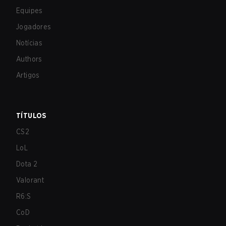
Equipes
Jogadores
Notícias
Authors
Artigos
TÍTULOS
CS2
LoL
Dota 2
Valorant
R6:S
CoD