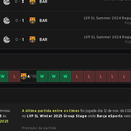
0
-
3
BAR
LVP SL Summer 2024 Regu
0
-
1
BAR
Reg
LVP SL Summer 2024 Regu
0
-
1
BAR
Reg
W
L
4
/10
W
W
W
L
L
L
L
L
 League of Legends terminou
A última partida entre os times
foi jogada dia 12 de nov. de 2024 às 17:00
25
às
no
LVP SL Winter 2025 Group Stage
onde
Barça eSports
ven
 2025
Previsão da partida