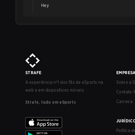
Hey
STRAFE
EMPRES
A experiência nº1 dos fãs de eSports na
Sobre a S
web e em dispositivos móveis.
Contate-
Carreira
Strafe, tudo em eSports
JURÍDIC
Política 