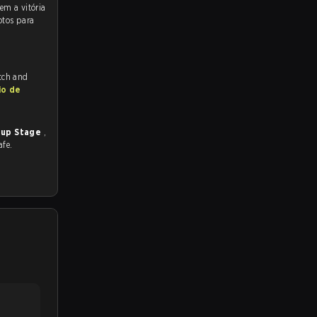
otos para
itch and
io de
oup Stage
,
afe.