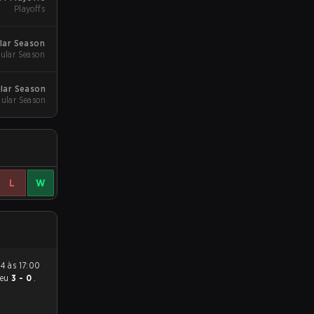
Playoffs
lar Season
ular Season
lar Season
ular Season
L
W
ceu
3 - 0
.