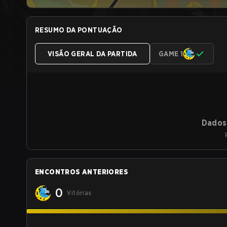
RESUMO DA PONTUAÇÃO
VISÃO GERAL DA PARTIDA
GAME 1
Dados 
ENCONTROS ANTERIORES
0
Vitórias