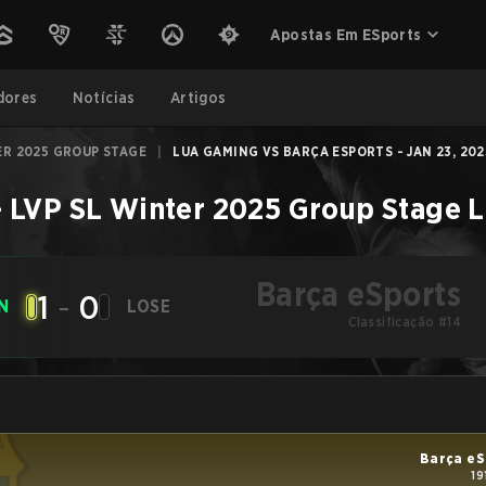
Apostas Em ESports
dores
Notícias
Artigos
ER 2025 GROUP STAGE
|
LUA GAMING VS BARÇA ESPORTS - JAN 23, 202
–
LVP SL Winter 2025 Group Stage
L
Barça eSports
1
-
0
N
LOSE
Classificação #14
Barça eS
19