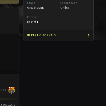
Etapa
Localização
Group Stage
Online
Formato
Best of 1
IR PARA O TORNEIO
órias
24 Playoffs