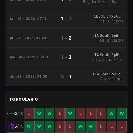
Regular Season - Round
1
CBLOL Cup 2026
1
-
0
jan. 25 - 2026, 07:15
Regular Season
Regular Season
LTA South Split 3
1
-
2
jul. 27 - 2025, 05:40
2025 Regular Season
Regular Season
LTA South Split 2
1
-
2
mai. 18 - 2025, 03:00
2025 Cross Group
Cross Group Stage
Stage
LTA South Split 2
0
-
1
abr. 12 - 2025, 04:00
2025 Group Stage 1
Group Stage 1
FORMULÁRIO
5
/10
L
W
W
L
W
L
L
L
W
W
5
/10
W
W
W
L
L
W
W
L
L
L