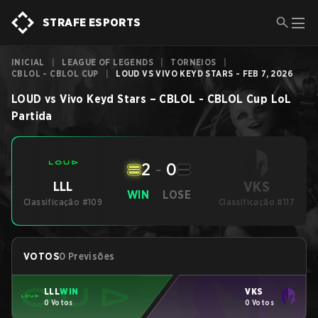
STRAFE ESPORTS
INICIAL
|
LEAGUE OF LEGENDS
|
TORNEIOS
|
CBLOL - CBLOL CUP
|
LOUD VS VIVO KEYD STARS - FEB 7, 2026
LOUD
vs
Vivo Keyd Stars
–
CBLOL - CBLOL Cup
LoL
Partida
2
-
0
VKS
LLL
WIN
LOSE
Classificação #109
Classificação #117
VOTOS
0 Previsões
LLL
WIN
VKS
0 Votos
0 Votos