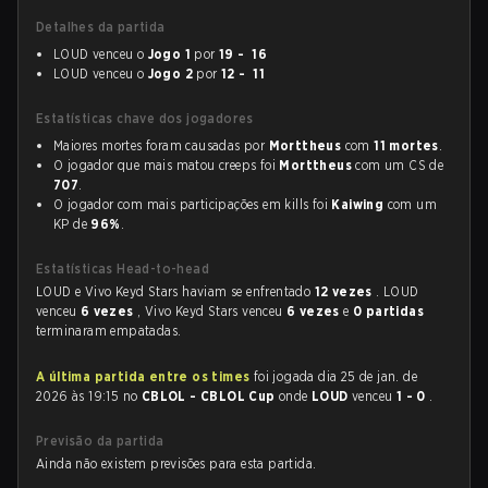
Detalhes da partida
LOUD venceu o
Jogo 1
por
19 - 16
LOUD venceu o
Jogo 2
por
12 - 11
Estatísticas chave dos jogadores
Maiores mortes foram causadas por
Morttheus
com
11 mortes
.
O jogador que mais matou creeps foi
Morttheus
com um CS de
707
.
O jogador com mais participações em kills foi
Kaiwing
com um
KP de
96%
.
Estatísticas Head-to-head
LOUD e Vivo Keyd Stars haviam se enfrentado
12 vezes
. LOUD
venceu
6 vezes
, Vivo Keyd Stars venceu
6 vezes
e
0 partidas
terminaram empatadas.
A última partida entre os times
foi jogada dia 25 de jan. de
2026 às 19:15 no
CBLOL - CBLOL Cup
onde
LOUD
venceu
1 - 0
.
Previsão da partida
Ainda não existem previsões para esta partida.