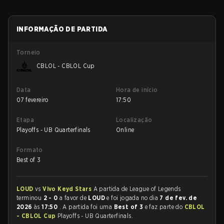
INFORMAÇÃO DE PARTIDA
Torneio
CBLOL - CBLOL Cup
Data
Hora de início
07 fevereiro
17:50
Etapa
Localização
Playoffs - UB Quarterfinals
Online
Formato
Best of 3
LOUD
vs
Vivo Keyd Stars
A partida de League of Legends
terminou
2 - 0
a favor de
LOUD
e foi jogada no dia
7 de fev. de
2026
às
17:50
. A partida foi uma
Best of 3
e faz parte do
CBLOL
- CBLOL Cup
Playoffs - UB Quarterfinals.