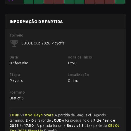
INFORMAÇÃO DE PARTIDA
Torneio
CBLOL Cup 2026 Playoffs
Data
Hora de início
07 fevereiro
17:50
Etapa
Localização
Playoffs
Online
Formato
Best of 3
LOUD
vs
Vivo Keyd Stars
A partida de League of Legends
terminou
2 - 0
a favor de
LOUD
e foi jogada no dia
7 de fev. de
2026
às
17:50
. A partida foi uma
Best of 3
e faz parte do
CBLOL
Cup 2026 Playoffs
Playoffs.