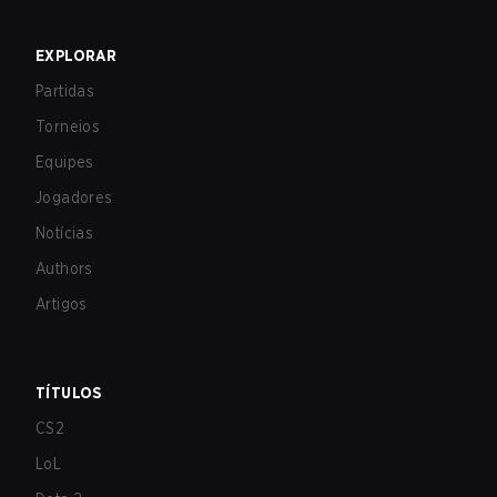
EXPLORAR
Partidas
Torneios
Equipes
Jogadores
Notícias
Authors
Artigos
TÍTULOS
CS2
LoL