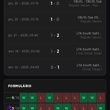
CBLOL - CBLOL Cup
1
-
0
jan. 25 - 2026, 07:15
Regular Season - Round
1
CBLOL Cup 2026
1
-
0
jan. 25 - 2026, 07:15
Regular Season
Regular Season
LTA South Split 3
1
-
2
jul. 27 - 2025, 05:40
2025 Regular Season
Regular Season
LTA South Split 2
1
-
2
mai. 18 - 2025, 03:00
2025 Cross Group
Cross Group Stage
Stage
LTA South Split 2
0
-
1
abr. 12 - 2025, 04:00
2025 Group Stage 1
Group Stage 1
FORMULÁRIO
5
/10
W
W
L
W
L
L
L
W
W
L
5
/10
W
W
L
L
W
W
L
L
L
W