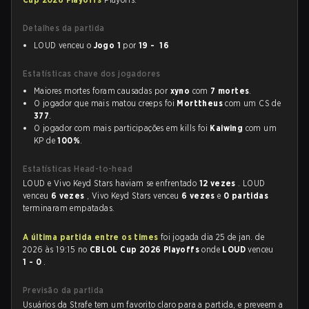
Detalhes da partida
LOUD venceu o
Jogo 1
por
19 - 16
Estatísticas chave dos jogadores
Maiores mortes foram causadas por
xyno
com
7 mortes
.
O jogador que mais matou creeps foi
Morttheus
com um CS de
377
.
O jogador com mais participações em kills foi
Kaiwing
com um
KP de
100%
.
Estatísticas Head-to-head
LOUD e Vivo Keyd Stars haviam se enfrentado
12 vezes
. LOUD
venceu
6 vezes
, Vivo Keyd Stars venceu
6 vezes
e
0 partidas
terminaram empatadas.
A última partida entre os times
foi jogada dia 25 de jan. de
2026 às 19:15 no
CBLOL Cup 2026 Playoffs
onde
LOUD
venceu
1 - 0
.
Previsão da partida
Usuários da Strafe tem um favorito claro para a partida, e preveem a