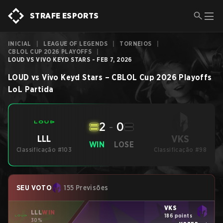
STRAFE ESPORTS
INICIAL
|
LEAGUE OF LEGENDS
|
TORNEIOS
|
CBLOL CUP 2026 PLAYOFFS
|
LOUD VS VIVO KEYD STARS - FEB 7, 2026
LOUD
vs
Vivo Keyd Stars
–
CBLOL Cup 2026 Playoffs
LoL
Partida
2
-
0
VKS
LLL
WIN
LOSE
Classificação #103
Classificação #98
SEU VOTO
155 Previsões
VKS
LLL
WIN
186 points
30%