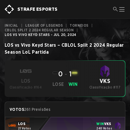
STRAFE ESPORTS
INICIAL
|
LEAGUE OF LEGENDS
|
TORNEIOS
|
CBLOL SPLIT 2 2024 REGULAR SEASON
|
LOS VS VIVO KEYD STARS - JUL 20, 2024
LOS
vs
Vivo Keyd Stars
–
CBLOL Split 2 2024 Regular
Season
LoL
Partida
0
-
1
VKS
LOS
LOSE
WIN
Classificação #164
Classificação #117
VOTOS
261 Previsões
LOS
WIN
VKS
21 Votos
240 Votos