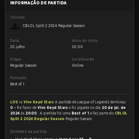
INFORMAÇÃO DE PARTIDA
Torneio
CBLOL Split 2 2024 Regular Season
Data
Hora de início
20 julho
20:00
Etapa
Localização
Regular Season
Online
Formato
Best of 1
LOS
vs
Vivo Keyd Stars
A partida de League of Legends terminou
0 - 1
a favor de
Vivo Keyd Stars
e foi jogada no dia
20 de jul. de
2024
às
20:00
. A partida foi uma
Best of 1
e faz parte do
CBLOL
Split 2 2024 Regular Season
Regular Season.
Detalhes da partida