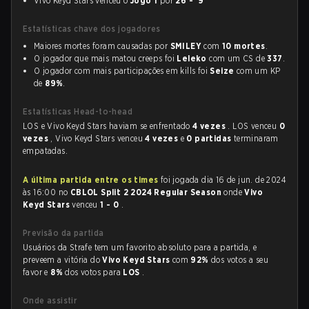
Vivo Keyd Stars venceu o
Jogo 1
por
26 - 9
Estatísticas chave dos jogadores
Maiores mortes foram causadas por
SMILEY
com
10 mortes
.
O jogador que mais matou creeps foi
Leleko
com um CS de
337
.
O jogador com mais participações em kills foi
Seize
com um KP
de
89%
.
Estatísticas Head-to-head
LOS e Vivo Keyd Stars haviam se enfrentado
4 vezes
. LOS venceu
0
vezes
, Vivo Keyd Stars venceu
4 vezes
e
0 partidas
terminaram
empatadas.
A última partida entre os times
foi jogada dia 16 de jun. de 2024
às 16:00 no
CBLOL Split 2 2024 Regular Season
onde
Vivo
Keyd Stars
venceu
1 - 0
.
Previsão da partida
Usuários da Strafe tem um favorito absoluto para a partida, e
preveem a vitória do
Vivo Keyd Stars
com
92%
dos votos a seu
favor e
8%
dos votos para
LOS
.
Onde assistir