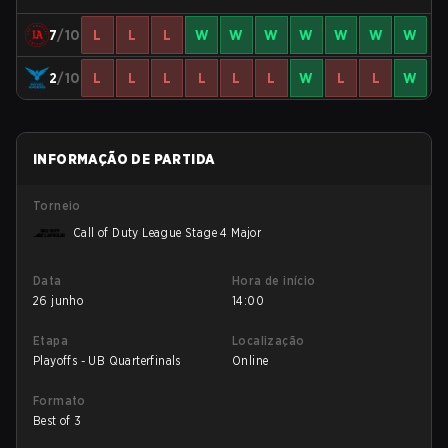
7
/10
L
L
L
W
W
W
W
W
W
W
2
/10
L
L
L
L
L
L
W
L
L
W
INFORMAÇÃO DE PARTIDA
Torneio
Call of Duty League Stage 4 Major
Data
Hora de início
26 junho
14:00
Etapa
Localização
Playoffs - UB Quarterfinals
Online
Formato
Best of 3