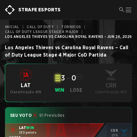
STRAFE ESPORTS
INICIAL
|
CALL OF DUTY
|
TORNEIOS
|
CALL OF DUTY LEAGUE STAGE 4 MAJOR
|
LOS ANGELES THIEVES VS CAROLINA ROYAL RAVENS - JUN 26, 2026
Los Angeles Thieves
vs
Carolina Royal Ravens
–
Call
of Duty League Stage 4 Major
CoD
Partida
3
-
0
CRR
LAT
WIN
LOSE
Classificação #16
Classificação #10
SEU VOTO
91 Previsões
LAT
WIN
CRR
233 points
23%