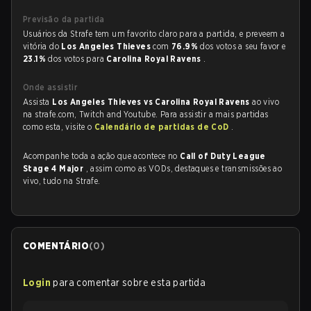
Previsão da partida
Usuários da Strafe tem um favorito claro para a partida, e preveem a
vitória do
Los Angeles Thieves
com
76.9%
dos votos a seu favor e
23.1%
dos votos para
Carolina Royal Ravens
.
Onde assistir
Assista
Los Angeles Thieves vs Carolina Royal Ravens
ao vivo
na strafe.com, Twitch and Youtube. Para assistir a mais partidas
como esta, visite o
Calendário de partidas de CoD
.
Acompanhe toda a ação que acontece no
Call of Duty League
Stage 4 Major
, assim como as VODs, destaques e transmissões ao
vivo, tudo na Strafe.
COMENTÁRIO
(
0
)
Login
para comentar sobre esta partida