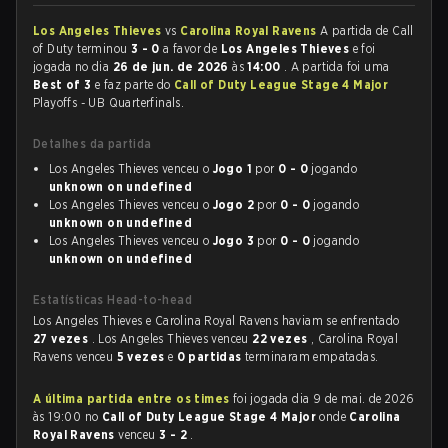
Los Angeles Thieves
vs
Carolina Royal Ravens
A partida de Call
of Duty terminou
3 - 0
a favor de
Los Angeles Thieves
e foi
jogada no dia
26 de jun. de 2026
às
14:00
. A partida foi uma
Best of 3
e faz parte do
Call of Duty League Stage 4 Major
Playoffs - UB Quarterfinals.
Detalhes da partida
Los Angeles Thieves venceu o
Jogo 1
por
0 - 0
jogando
unknown on undefined
Los Angeles Thieves venceu o
Jogo 2
por
0 - 0
jogando
unknown on undefined
Los Angeles Thieves venceu o
Jogo 3
por
0 - 0
jogando
unknown on undefined
Estatísticas Head-to-head
Los Angeles Thieves e Carolina Royal Ravens haviam se enfrentado
27 vezes
. Los Angeles Thieves venceu
22 vezes
, Carolina Royal
Ravens venceu
5 vezes
e
0 partidas
terminaram empatadas.
A última partida entre os times
foi jogada dia 9 de mai. de 2026
às 19:00 no
Call of Duty League Stage 4 Major
onde
Carolina
Royal Ravens
venceu
3 - 2
.