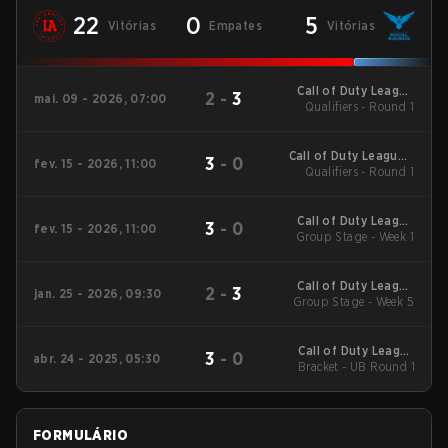
22
0
5
Vitórias
Empates
Vitórias
Call of Duty League
2
-
3
mai. 09 - 2026, 07:00
Qualifiers - Round 1
Stage 3 Major
Qualifiers
Call of Duty League -
3
-
0
fev. 15 - 2026, 11:00
Call of Duty League
Qualifiers - Round 1
Stage 2 Major
Qualifiers
Call of Duty League
3
-
0
fev. 15 - 2026, 11:00
2026 Regular Season
Group Stage - Week 1
Stage 2 Qualifiers
Call of Duty League
2
-
3
jan. 25 - 2026, 09:30
2026 Regular Season
Group Stage - Week 5
Stage 1 Qualifiers
Call of Duty League
3
-
0
abr. 24 - 2025, 05:30
2025 Regular Season
Bracket - UB Round 1
Stage 3 Major
FORMULÁRIO