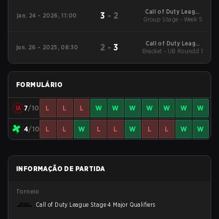
Qualifiers
Call of Duty League
3
-
2
jan. 24 - 2026, 11:00
2026 Regular Season
Group Stage - Week 5
Stage 1 Qualifiers
Call of Duty League
2
-
3
jun. 26 - 2025, 08:30
Bracket - UB Roundd 1
2025 CDL
Championship
FORMULÁRIO
7
/10
L
L
L
W
W
W
W
W
W
W
4
/10
L
L
W
L
L
W
L
L
W
W
INFORMAÇÃO DE PARTIDA
Torneio
Call of Duty League Stage 4 Major Qualifiers