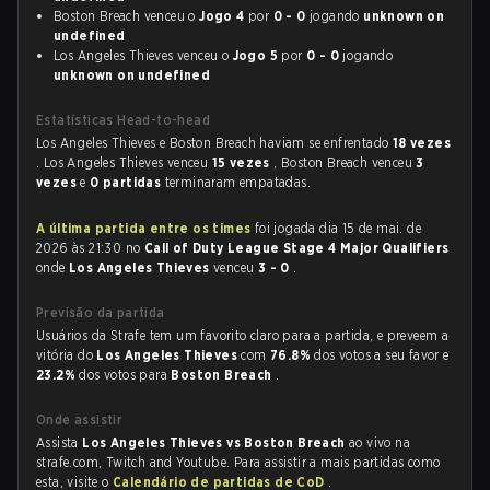
Boston Breach venceu o
Jogo 4
por
0 - 0
jogando
unknown on
undefined
Los Angeles Thieves venceu o
Jogo 5
por
0 - 0
jogando
unknown on undefined
Estatísticas Head-to-head
Los Angeles Thieves e Boston Breach haviam se enfrentado
18 vezes
. Los Angeles Thieves venceu
15 vezes
, Boston Breach venceu
3
vezes
e
0 partidas
terminaram empatadas.
A última partida entre os times
foi jogada dia 15 de mai. de
2026 às 21:30 no
Call of Duty League Stage 4 Major Qualifiers
onde
Los Angeles Thieves
venceu
3 - 0
.
Previsão da partida
Usuários da Strafe tem um favorito claro para a partida, e preveem a
vitória do
Los Angeles Thieves
com
76.8%
dos votos a seu favor e
23.2%
dos votos para
Boston Breach
.
Onde assistir
Assista
Los Angeles Thieves vs Boston Breach
ao vivo na
strafe.com, Twitch and Youtube. Para assistir a mais partidas como
esta, visite o
Calendário de partidas de CoD
.