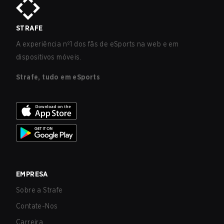
STRAFE
A experiência nº1 dos fãs de eSports na web e em
dispositivos móveis.
Strafe, tudo em eSports
EMPRESA
Sobre a Strafe
Contate-Nos
Carreira