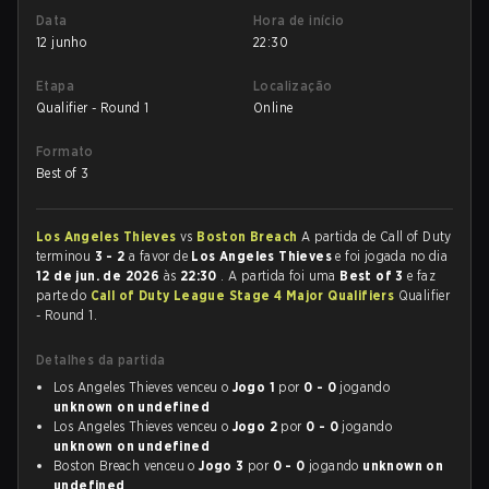
Data
Hora de início
12 junho
22:30
Etapa
Localização
Qualifier - Round 1
Online
Formato
Best of 3
Los Angeles Thieves
vs
Boston Breach
A partida de Call of Duty
terminou
3 - 2
a favor de
Los Angeles Thieves
e foi jogada no dia
12 de jun. de 2026
às
22:30
. A partida foi uma
Best of 3
e faz
parte do
Call of Duty League Stage 4 Major Qualifiers
Qualifier
- Round 1.
Detalhes da partida
Los Angeles Thieves venceu o
Jogo 1
por
0 - 0
jogando
unknown on undefined
Los Angeles Thieves venceu o
Jogo 2
por
0 - 0
jogando
unknown on undefined
Boston Breach venceu o
Jogo 3
por
0 - 0
jogando
unknown on
undefined