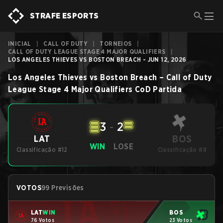
STRAFE ESPORTS
INICIAL
|
CALL OF DUTY
|
TORNEIOS
|
CALL OF DUTY LEAGUE STAGE 4 MAJOR QUALIFIERS
|
LOS ANGELES THIEVES VS BOSTON BREACH - JUN 12, 2026
Los Angeles Thieves
vs
Boston Breach
–
Call of Duty
League Stage 4 Major Qualifiers
CoD
Partida
3
-
2
BOS
LAT
WIN
LOSE
Classificação #12
Classificação #8
VOTOS
99 Previsões
LAT
WIN
BOS
76 Votos
23 Votos