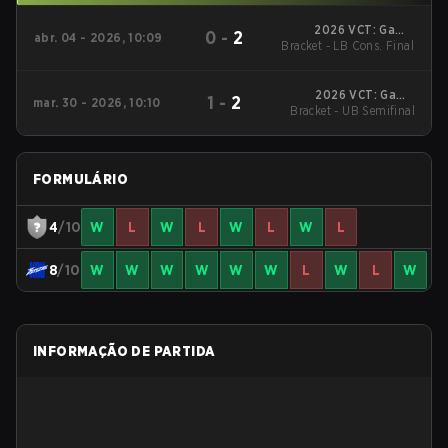
2026 VCT: Game
0
-
2
abr. 04 - 2026, 10:09
Bracket - LB Cons. Final
Changers Latin
America South: Stage
1
2026 VCT: Game
1
-
2
mar. 30 - 2026, 10:10
Bracket - UB Semifinal
Changers Latin
America South: Stage
1
FORMULÁRIO
4
/10
W
L
W
L
W
L
W
L
8
/10
W
W
W
W
W
W
L
W
L
W
INFORMAÇÃO DE PARTIDA