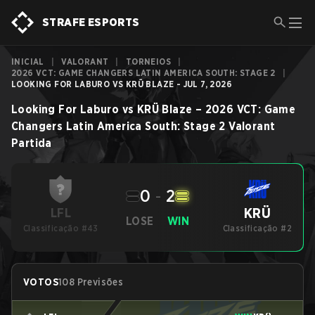
STRAFE ESPORTS
INICIAL
|
VALORANT
|
TORNEIOS
|
2026 VCT: GAME CHANGERS LATIN AMERICA SOUTH: STAGE 2
|
LOOKING FOR LABURO VS KRÜ BLAZE - JUL 7, 2026
Looking For Laburo
vs
KRÜ Blaze
–
2026 VCT: Game
Changers Latin America South: Stage 2
Valorant
Partida
0
-
2
KRÜ
LFL
LOSE
WIN
Classificação #43
Classificação #2
VOTOS
108 Previsões