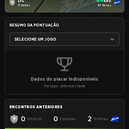
LFL
WIN
KRÜ
11 Votos
97 Votos
RESUMO DA PONTUAÇÃO
SELECIONE UM JOGO
Dados do placar indisponíveis
Por favor, volte mais tarde
ENCONTROS ANTERIORES
0
0
2
Vitórias
Empates
Vitórias