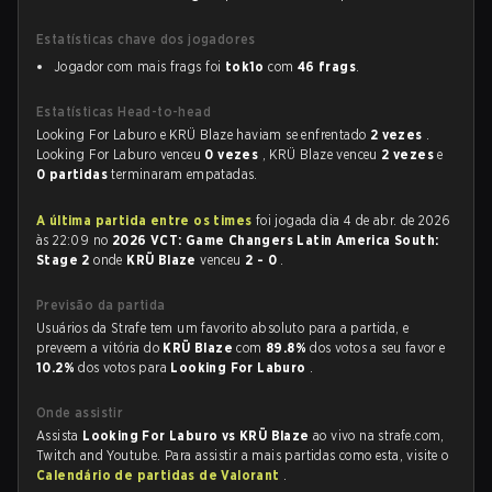
Estatísticas chave dos jogadores
Jogador com mais frags foi
tok1o
com
46 frags
.
Estatísticas Head-to-head
Looking For Laburo e KRÜ Blaze haviam se enfrentado
2 vezes
.
Looking For Laburo venceu
0 vezes
, KRÜ Blaze venceu
2 vezes
e
0 partidas
terminaram empatadas.
A última partida entre os times
foi jogada dia 4 de abr. de 2026
às 22:09 no
2026 VCT: Game Changers Latin America South:
Stage 2
onde
KRÜ Blaze
venceu
2 - 0
.
Previsão da partida
Usuários da Strafe tem um favorito absoluto para a partida, e
preveem a vitória do
KRÜ Blaze
com
89.8%
dos votos a seu favor e
10.2%
dos votos para
Looking For Laburo
.
Onde assistir
Assista
Looking For Laburo vs KRÜ Blaze
ao vivo na strafe.com,
Twitch and Youtube. Para assistir a mais partidas como esta, visite o
Calendário de partidas de Valorant
.