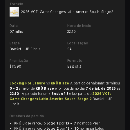
Torneio
2026 VCT: Game Changers Latin America South: Stage 2
Data
Hora de início
07 julho
22:10
Etapa
Localização
Bracket - UB Finals
SA
Premiação
Formato
$
11590
Best of 3
Looking For Laburo
vs
KRÜ Blaze
A partida de Valorant terminou
0 - 2
a favor de
KRÜ Blaze
e foi jogada no dia
7 de jul. de 2026
às
22:10
. A partida foi uma
Best of 3
e faz parte do
2026 VCT:
Game Changers Latin America South: Stage 2
Bracket - UB
Finals.
Detalhes da partida
KRÜ Blaze venceu o
Jogo 1
por
13 - 7
no mapa Pearl
KRÜ Blaze venceu o
Jogo 2
por
13 - 10
no mapa Lotus