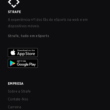
STRAFE
A experiência nº1 dos fãs de eSports na web e em
dispositivos móveis.
Strafe, tudo em eSports
EMPRESA
Sobre a Strafe
Contate-Nos
Carreira