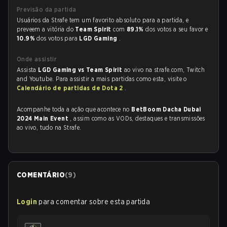
Previsão da partida
Usuários da Strafe tem um favorito absoluto para a partida, e
preveem a vitória do
Team Spirit
com
89.1%
dos votos a seu favor e
10.9%
dos votos para
LGD Gaming
.
Onde assistir
Assista
LGD Gaming vs Team Spirit
ao vivo na strafe.com, Twitch
and Youtube. Para assistir a mais partidas como esta, visite o
Calendário de partidas de Dota 2
.
Acompanhe toda a ação que acontece no
BetBoom Dacha Dubai
2024 Main Event
, assim como as VODs, destaques e transmissões
ao vivo, tudo na Strafe.
COMENTÁRIO
(
9
)
Login
para comentar sobre esta partida