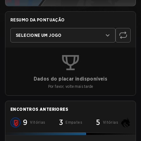
RESUMO DA PONTUAÇÃO
SELECIONE UM JOGO
Dados do placar indisponíveis
Por favor, volte mais tarde
ENCONTROS ANTERIORES
9
3
5
Vitórias
Empates
Vitórias