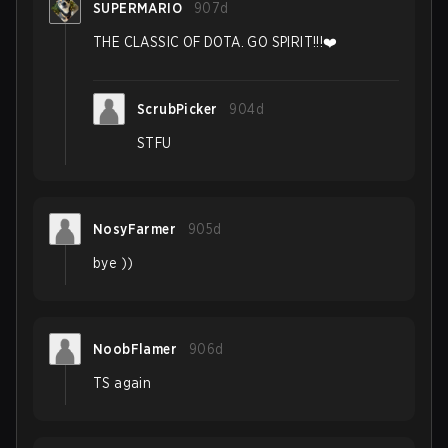
SUPERMARIO
907d
THE CLASSIC OF DOTA. GO SPIRIT!!!❤️
ScrubPicker
904d
STFU
NosyFarmer
905d
bye ))
NoobFlamer
906d
TS again