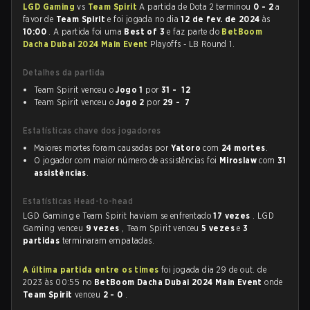
LGD Gaming
vs
Team Spirit
A partida de Dota 2 terminou
0 - 2
a
favor de
Team Spirit
e foi jogada no dia
12 de fev. de 2024
às
10:00
. A partida foi uma
Best of 3
e faz parte do
BetBoom
Dacha Dubai 2024 Main Event
Playoffs - LB Round 1.
Detalhes da partida
Team Spirit venceu o
Jogo 1
por
31 - 12
Team Spirit venceu o
Jogo 2
por
29 - 7
Estatísticas chave dos jogadores
Maiores mortes foram causadas por
Yatoro
com
24 mortes
.
O jogador com maior número de assistências foi
Miroslaw
com
31
assistências
.
Estatísticas Head-to-head
LGD Gaming e Team Spirit haviam se enfrentado
17 vezes
. LGD
Gaming venceu
9 vezes
, Team Spirit venceu
5 vezes
e
3
partidas
terminaram empatadas.
A última partida entre os times
foi jogada dia 29 de out. de
2023 às 00:55 no
BetBoom Dacha Dubai 2024 Main Event
onde
Team Spirit
venceu
2 - 0
.