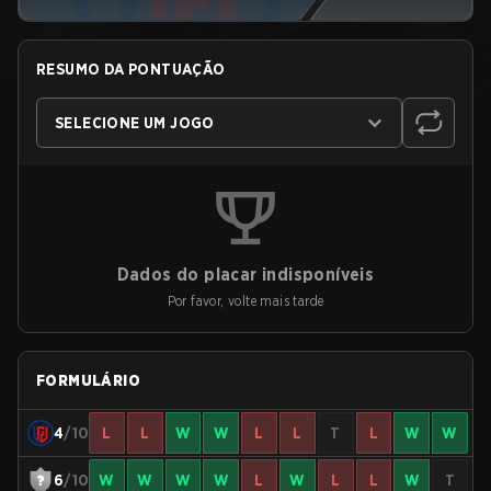
RESUMO DA PONTUAÇÃO
SELECIONE UM JOGO
Dados do placar indisponíveis
Por favor, volte mais tarde
FORMULÁRIO
4
/10
L
L
W
W
L
L
T
L
W
W
6
/10
W
W
W
W
L
W
L
L
W
T