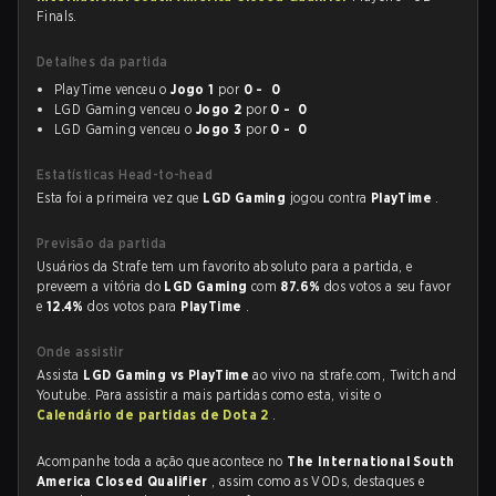
Finals.
Detalhes da partida
PlayTime venceu o
Jogo 1
por
0 - 0
LGD Gaming venceu o
Jogo 2
por
0 - 0
LGD Gaming venceu o
Jogo 3
por
0 - 0
Estatísticas Head-to-head
Esta foi a primeira vez que
LGD Gaming
jogou contra
PlayTime
.
Previsão da partida
Usuários da Strafe tem um favorito absoluto para a partida, e
preveem a vitória do
LGD Gaming
com
87.6%
dos votos a seu favor
e
12.4%
dos votos para
PlayTime
.
Onde assistir
Assista
LGD Gaming vs PlayTime
ao vivo na strafe.com, Twitch and
Youtube. Para assistir a mais partidas como esta, visite o
Calendário de partidas de Dota 2
.
Acompanhe toda a ação que acontece no
The International South
America Closed Qualifier
, assim como as VODs, destaques e