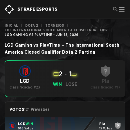
STRAFE ESPORTS
INICIAL
|
DOTA 2
|
TORNEIOS
|
THE INTERNATIONAL SOUTH AMERICA CLOSED QUALIFIER
|
LGD GAMING VS PLAYTIME - JUN 18, 2026
LGD Gaming
vs
PlayTime
–
The International South
America Closed Qualifier
Dota 2
Partida
2
-
1
Pla
LGD
WIN
LOSE
Classificação #23
Classificação #17
VOTOS
121 Previsões
LGD
WIN
Pla
106 Votos
15 Votos