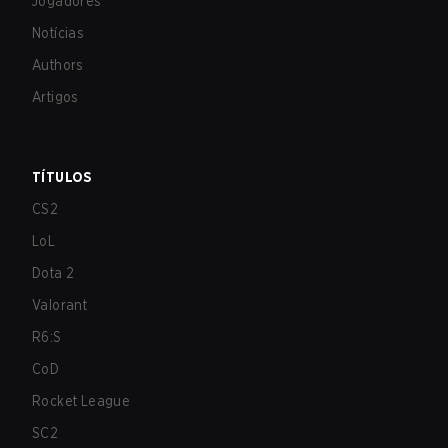
Jogadores
Notícias
Authors
Artigos
TÍTULOS
CS2
LoL
Dota 2
Valorant
R6:S
CoD
Rocket League
SC2