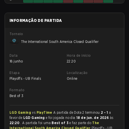
INFORMAÇÃO DE PARTIDA
Torneio
The International South America Closed Qualifier
Data
Hora de início
18 junho
22:20
Etapa
Localização
Playoffs - UB Finals
Online
Formato
Best of 3
LGD Gaming
vs
PlayTime
A partida de Dota 2 terminou
2 - 1
a
favor de
LGD Gaming
e foi jogada no dia
18 de jun. de 2026
às
22:20
. A partida foi uma
Best of 3
e faz parte do
The
International South America Closed Qualifier
Playoffs - UB