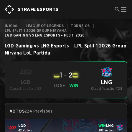
STRAFE ESPORTS
INICIAL
|
LEAGUE OF LEGENDS
|
TORNEIOS
|
LPL SPLIT 1 2026 GROUP NIRVANA
|
LGD GAMING VS LNG ESPORTS - FEB 1, 2026
LGD Gaming
vs
LNG Esports
–
LPL Split 1 2026 Group
Nirvana
LoL
Partida
1
-
2
LNG
LGD
LOSE
WIN
Classificação #112
Classificação #28
VOTOS
224 Previsões
LGD
WIN
LNG
42 Votos
182 Votos