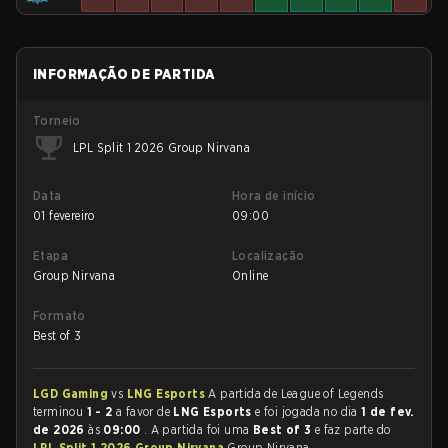
INFORMAÇÃO DE PARTIDA
Torneio
LPL Split 1 2026 Group Nirvana
Data
Hora de início
01 fevereiro
09:00
Etapa
Localização
Group Nirvana
Online
Formato
Best of 3
LGD Gaming
vs
LNG Esports
A partida de League of Legends
terminou
1 - 2
a favor de
LNG Esports
e foi jogada no dia
1 de fev.
de 2026
às
09:00
. A partida foi uma
Best of 3
e faz parte do
LPL Split 1 2026 Group Nirvana
Group Nirvana.