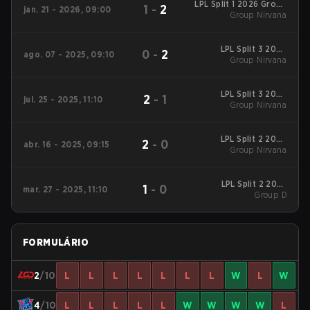
LPL Split 1 2026 Group
1
-
2
jan. 21 - 2026, 09:00
Group Nirvana
Nirvana
LPL Split 3 2025
0
-
2
ago. 07 - 2025, 09:10
Group Nirvana
Group Nirvana
LPL Split 3 2025
2
-
1
jul. 25 - 2025, 11:10
Group Nirvana
Group Nirvana
LPL Split 2 2025
2
-
0
abr. 16 - 2025, 09:15
Group Nirvana
Group Nirvana
LPL Split 2 2025
1
-
0
mar. 27 - 2025, 11:10
Placements - Group D
Group D
FORMULÁRIO
2
/10
L
L
L
L
L
L
L
W
L
W
4
/10
L
L
L
L
L
W
W
W
W
L