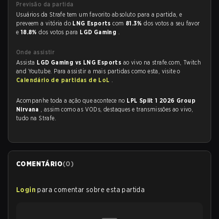
Previsão da partida
Usuários da Strafe tem um favorito absoluto para a partida, e
preveem a vitória do
LNG Esports
com
81.3%
dos votos a seu favor
e
18.8%
dos votos para
LGD Gaming
.
Onde assistir
Assista
LGD Gaming vs LNG Esports
ao vivo na strafe.com, Twitch
and Youtube. Para assistir a mais partidas como esta, visite o
Calendário de partidas de LoL
.
Acompanhe toda a ação que acontece no
LPL Split 1 2026 Group
Nirvana
, assim como as VODs, destaques e transmissões ao vivo,
tudo na Strafe.
COMENTÁRIO
(
0
)
Login
para comentar sobre esta partida