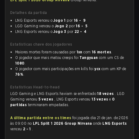
Detalhes da partida
LNG Esports venceu o
Jogo 1
por
16 - 9
LGD Gaming venceu o
Jogo 2
por
16 - 5
LNG Esports venceu o
Jogo 3
por
22 - 4
Estatísticas chave dos jogadores
Maiores mortes foram causadas por
1xn
com
16 mortes
.
O jogador que mais matou creeps foi
Tangyuan
com um CS de
1080
.
O jogador com mais participações em kills foi
ycx
com um KP de
76%
.
Estatísticas Head-to-head
LGD Gaming e LNG Esports haviam se enfrentado
18 vezes
. LGD
Gaming venceu
5 vezes
, LNG Esports venceu
13 vezes
e
0
partidas
terminaram empatadas.
A última partida entre os times
foi jogada dia 21 de jan. de 2026
às 09:00 no
LPL Split 1 2026 Group Nirvana
onde
LNG Esports
venceu
2 - 1
.