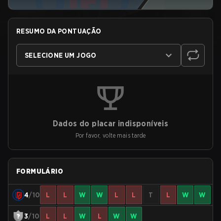
RESUMO DA PONTUAÇÃO
SELECIONE UM JOGO
Dados do placar indisponíveis
Por favor, volte mais tarde
FORMULÁRIO
4
/10
L
L
W
W
L
L
T
L
W
W
3
/10
L
L
W
L
W
W