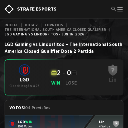
STRAFE ESPORTS
INICIAL
|
DOTA 2
|
TORNEIOS
|
THE INTERNATIONAL SOUTH AMERICA CLOSED QUALIFIER
|
LGD GAMING VS LINDORFITOS - JUN 16, 2026
LGD Gaming
vs
Lindorfitos
–
The International South
America Closed Qualifier
Dota 2
Partida
2
-
0
Lin
LGD
WIN
LOSE
Classificação #23
-
VOTOS
104 Previsões
LGD
WIN
Lin
100 Votos
4 Votos