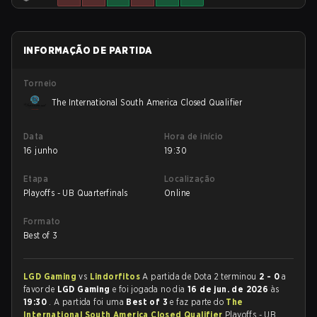
INFORMAÇÃO DE PARTIDA
Torneio
The International South America Closed Qualifier
Data
Hora de início
16 junho
19:30
Etapa
Localização
Playoffs - UB Quarterfinals
Online
Formato
Best of 3
LGD Gaming
vs
Lindorfitos
A partida de Dota 2 terminou
2 - 0
a
favor de
LGD Gaming
e foi jogada no dia
16 de jun. de 2026
às
19:30
. A partida foi uma
Best of 3
e faz parte do
The
International South America Closed Qualifier
Playoffs - UB