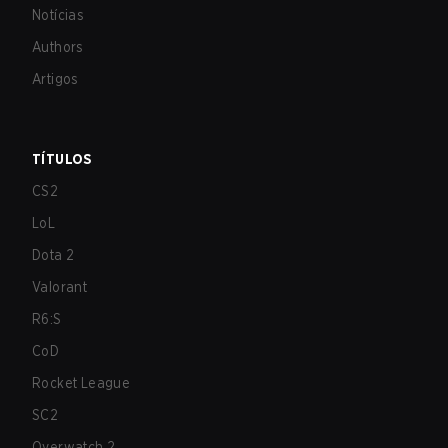
Notícias
Authors
Artigos
TÍTULOS
CS2
LoL
Dota 2
Valorant
R6:S
CoD
Rocket League
SC2
Overwatch 2