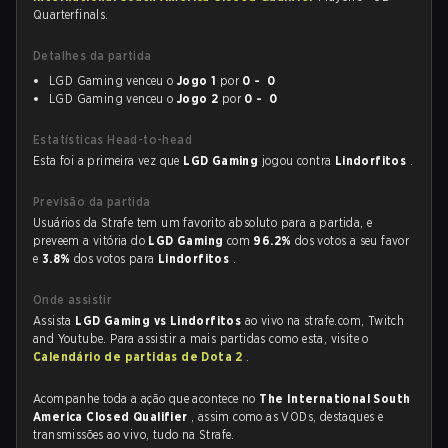
Quarterfinals.
Detalhes da partida
LGD Gaming venceu o
Jogo 1
por
0 - 0
LGD Gaming venceu o
Jogo 2
por
0 - 0
Estatísticas Head-to-head
Esta foi a primeira vez que
LGD Gaming
jogou contra
Lindorfitos
.
Previsão da partida
Usuários da Strafe tem um favorito absoluto para a partida, e
preveem a vitória do
LGD Gaming
com
96.2%
dos votos a seu favor
e
3.8%
dos votos para
Lindorfitos
.
Onde assistir
Assista
LGD Gaming vs Lindorfitos
ao vivo na strafe.com, Twitch
and Youtube. Para assistir a mais partidas como esta, visite o
Calendário de partidas de Dota 2
.
Acompanhe toda a ação que acontece no
The International South
America Closed Qualifier
, assim como as VODs, destaques e
transmissões ao vivo, tudo na Strafe.