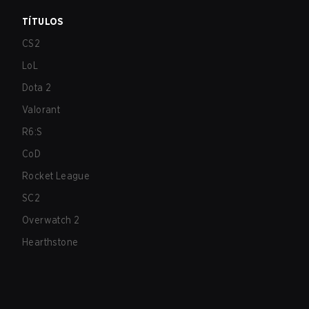
TÍTULOS
CS2
LoL
Dota 2
Valorant
R6:S
CoD
Rocket League
SC2
Overwatch 2
Hearthstone