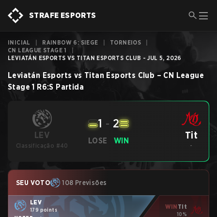
STRAFE ESPORTS
INICIAL
|
RAINBOW 6: SIEGE
|
TORNEIOS
|
CN LEAGUE STAGE 1
|
LEVIATÁN ESPORTS VS TITAN ESPORTS CLUB - JUL 5, 2026
Leviatán Esports
vs
Titan Esports Club
–
CN League
Stage 1
R6:S
Partida
1
-
2
Tit
LEV
LOSE
WIN
Classificação #40
-
SEU VOTO
108 Previsões
LEV
WIN
Tit
179 points
10%