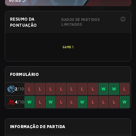
VOTED
RESUMO DA
DADOS DE PARTIDOS
LIMITADOS
PONTUAÇÃO
GAME
1
FORMULÁRIO
2
/10
L
L
L
L
L
L
L
W
W
L
4
/10
W
L
W
L
L
W
L
L
L
W
INFORMAÇÃO DE PARTIDA