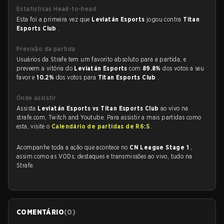
Estatísticas Head-to-head
Esta foi a primeira vez que
Leviatán Esports
jogou contra
Titan
Esports Club
.
Previsão da partida
Usuários da Strafe tem um favorito absoluto para a partida, e
preveem a vitória do
Leviatán Esports
com
89.8%
dos votos a seu
favor e
10.2%
dos votos para
Titan Esports Club
.
Onde assistir
Assista
Leviatán Esports vs Titan Esports Club
ao vivo na
strafe.com, Twitch and Youtube. Para assistir a mais partidas como
esta, visite o
Calendário de partidas de R6:S
.
Acompanhe toda a ação que acontece no
CN League Stage 1
,
assim como as VODs, destaques e transmissões ao vivo, tudo na
Strafe.
COMENTÁRIO
(
0
)