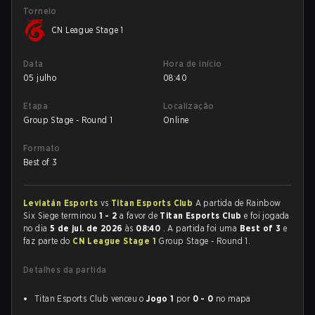
Torneio
CN League Stage 1
Data
Hora de início
05 julho
08:40
Etapa
Localização
Group Stage - Round 1
Online
Formato
Best of 3
Leviatán Esports
vs
Titan Esports Club
A partida de Rainbow
Six Siege terminou
1 - 2
a favor de
Titan Esports Club
e foi jogada
no dia
5 de jul. de 2026
às
08:40
. A partida foi uma
Best of 3
e
faz parte do
CN League Stage 1
Group Stage - Round 1.
Detalhes da partida
Titan Esports Club venceu o
Jogo 1
por
0 - 0
no mapa