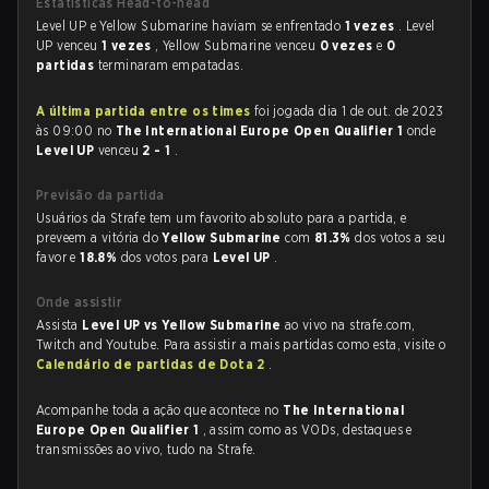
Estatísticas Head-to-head
Level UP e Yellow Submarine haviam se enfrentado
1 vezes
. Level
UP venceu
1 vezes
, Yellow Submarine venceu
0 vezes
e
0
partidas
terminaram empatadas.
A última partida entre os times
foi jogada dia 1 de out. de 2023
às 09:00 no
The International Europe Open Qualifier 1
onde
Level UP
venceu
2 - 1
.
Previsão da partida
Usuários da Strafe tem um favorito absoluto para a partida, e
preveem a vitória do
Yellow Submarine
com
81.3%
dos votos a seu
favor e
18.8%
dos votos para
Level UP
.
Onde assistir
Assista
Level UP vs Yellow Submarine
ao vivo na strafe.com,
Twitch and Youtube. Para assistir a mais partidas como esta, visite o
Calendário de partidas de Dota 2
.
Acompanhe toda a ação que acontece no
The International
Europe Open Qualifier 1
, assim como as VODs, destaques e
transmissões ao vivo, tudo na Strafe.