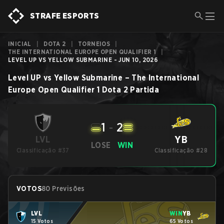
STRAFE ESPORTS
INICIAL
|
DOTA 2
|
TORNEIOS
|
THE INTERNATIONAL EUROPE OPEN QUALIFIER 1
|
LEVEL UP VS YELLOW SUBMARINE - JUN 10, 2026
Level UP
vs
Yellow Submarine
–
The International
Europe Open Qualifier 1
Dota 2
Partida
1
-
2
YB
LVL
LOSE
WIN
Classificação #37
Classificação #28
VOTOS
80 Previsões
LVL
WIN
YB
15 Votos
65 Votos