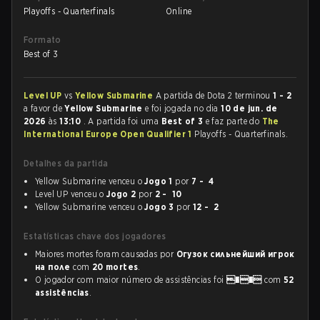
Playoffs - Quarterfinals
Online
Formato
Best of 3
Level UP
vs
Yellow Submarine
A partida de Dota 2 terminou
1 - 2
a favor de
Yellow Submarine
e foi jogada no dia
10 de jun. de
2026
às
13:10
. A partida foi uma
Best of 3
e faz parte do
The
International Europe Open Qualifier 1
Playoffs - Quarterfinals.
Detalhes da partida
Yellow Submarine venceu o
Jogo 1
por
7 - 4
Level UP venceu o
Jogo 2
por
2 - 10
Yellow Submarine venceu o
Jogo 3
por
12 - 2
Estatísticas chave dos jogadores
Maiores mortes foram causadas por
Огузок сильнейший игрок
на поле
com
20 mortes
.
O jogador com maior número de assistências foi
��
com
52
assistências
.