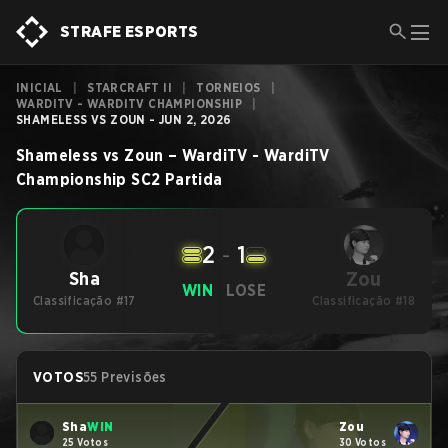
STRAFE ESPORTS
INICIAL
|
STARCRAFT II
|
TORNEIOS
|
WARDITV - WARDITV CHAMPIONSHIP
|
SHAMELESS VS ZOUN - JUN 2, 2026
Shameless
vs
Zoun
–
WardiTV - WardiTV
Championship
SC2
Partida
2
-
1
Zou
Sha
WIN
LOSE
Classificação #17
Classificação #18
VOTOS
55 Previsões
Sha
WIN
Zou
25 Votos
30 Votos