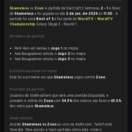
Shameless
vs
Zoun
A partida de StarCraft 2 terminou
2 - 1
a favor
de
Shameless
e foi jogada no dia
2 de jun. de 2026
às
11:00
. A
partida foi uma
Best of 3
e faz parte do
WardiTV - WardiTV
Championship
Group Stage 2 - Round 1.
Detalhes da partida
Park Han-sol venceu o
Jogo 1
no mapa
Лев Бондаренко venceu o
Jogo 2
no mapa
Лев Бондаренко venceu o
Jogo 3
no mapa
Estatísticas Head-to-head
Esta foi a primeira vez que
Shameless
jogou contra
Zoun
.
Previsão da partida
Usuários da Strafe acham que será uma partida disputada, e
preveem a vitória do
Zoun
com
54.5%
dos votos a seu favor e
45.5%
dos votos para
Shameless
.
Onde assistir
Assista
Shameless vs Zoun
ao vivo na strafe.com, Twitch and
Youtube. Para assistir a mais partidas como esta, visite o