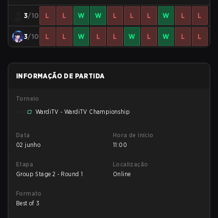
3
/10
L
L
W
W
L
L
L
W
L
L
3
/10
L
L
W
L
L
W
L
W
L
L
INFORMAÇÃO DE PARTIDA
Torneio
WardiTV - WardiTV Championship
Data
Hora de início
02 junho
11:00
Etapa
Localização
Group Stage 2 - Round 1
Online
Formato
Best of 3