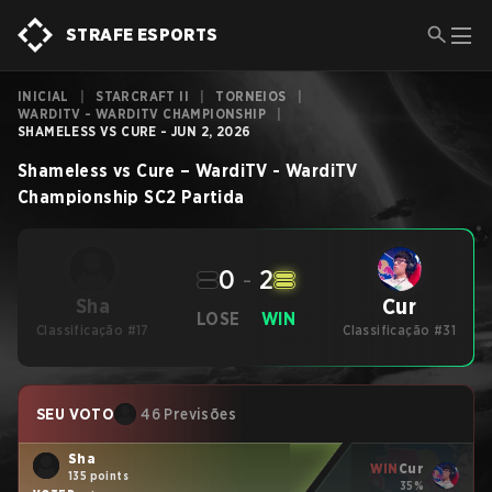
STRAFE ESPORTS
INICIAL
|
STARCRAFT II
|
TORNEIOS
|
WARDITV - WARDITV CHAMPIONSHIP
|
SHAMELESS VS CURE - JUN 2, 2026
Shameless
vs
Cure
–
WardiTV - WardiTV
Championship
SC2
Partida
0
-
2
Cur
Sha
LOSE
WIN
Classificação #17
Classificação #31
SEU VOTO
46 Previsões
Sha
WIN
Cur
135 points
35%