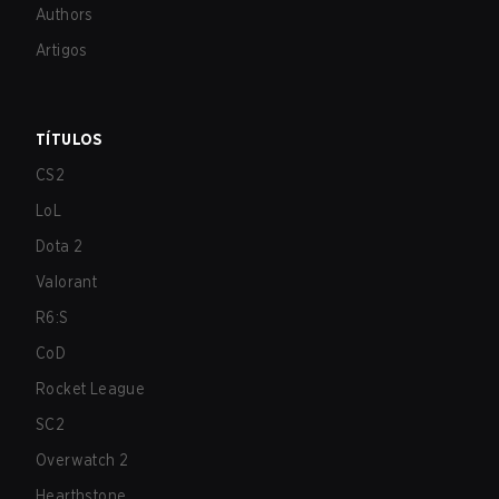
Authors
Artigos
TÍTULOS
CS2
LoL
Dota 2
Valorant
R6:S
CoD
Rocket League
SC2
Overwatch 2
Hearthstone