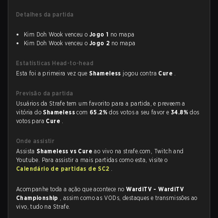
Detalhes da partida
Kim Doh Wook venceu o
Jogo 1
no mapa
Kim Doh Wook venceu o
Jogo 2
no mapa
Estatísticas Head-to-head
Esta foi a primeira vez que
Shameless
jogou contra
Cure
.
Previsão da partida
Usuários da Strafe tem um favorito para a partida, e preveem a
vitória do
Shameless
com
65.2%
dos votos a seu favor e
34.8%
dos
votos para
Cure
.
Onde assistir
Assista
Shameless vs Cure
ao vivo na strafe.com, Twitch and
Youtube. Para assistir a mais partidas como esta, visite o
Calendário de partidas de SC2
.
Acompanhe toda a ação que acontece no
WardiTV - WardiTV
Championship
, assim como as VODs, destaques e transmissões ao
vivo, tudo na Strafe.