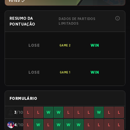
VOTED
RESUMO DA
DADOS DE PARTIDOS
LIMITADOS
PONTUAÇÃO
LOSE
WIN
GAME
2
LOSE
WIN
GAME
1
FORMULÁRIO
3
/10
L
L
W
W
L
L
L
W
L
L
4
/10
L
W
L
W
W
W
L
L
L
L