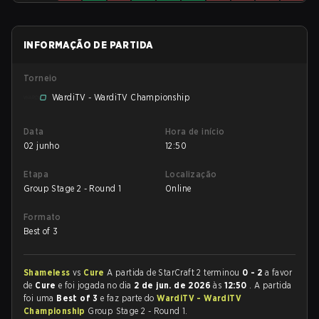
INFORMAÇÃO DE PARTIDA
Torneio
WardiTV - WardiTV Championship
Data
Hora de início
02 junho
12:50
Etapa
Localização
Group Stage 2 - Round 1
Online
Formato
Best of 3
Shameless
vs
Cure
A partida de StarCraft 2 terminou
0 - 2
a favor
de
Cure
e foi jogada no dia
2 de jun. de 2026
às
12:50
. A partida
foi uma
Best of 3
e faz parte do
WardiTV - WardiTV
Championship
Group Stage 2 - Round 1.