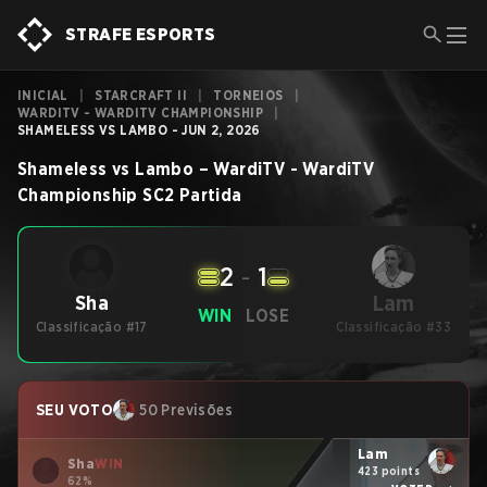
STRAFE ESPORTS
INICIAL
|
STARCRAFT II
|
TORNEIOS
|
WARDITV - WARDITV CHAMPIONSHIP
|
SHAMELESS VS LAMBO - JUN 2, 2026
Shameless
vs
Lambo
–
WardiTV - WardiTV
Championship
SC2
Partida
2
-
1
Lam
Sha
WIN
LOSE
Classificação #17
Classificação #33
SEU VOTO
50 Previsões
Lam
Sha
WIN
423 points
62%