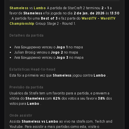
Shameless
vs
Lambo
A partida de StarCraft 2 terminou
2 - 1
a
favor de
Shameless
e foi jogada no dia
2 de jun. de 2026
às
13:30
. A partida foi uma
Best of 3
e faz parte do
WardiTV - WardiTV
Championship
Group Stage 2 - Round 1.
Detalhes da partida
Лев Бондаренко venceu o
Jogo 1
no mapa
Julian Brosig venceu o
Jogo 2
no mapa
Лев Бондаренко venceu o
Jogo 3
no mapa
Estatísticas Head-to-head
Esta foi a primeira vez que
Shameless
jogou contra
Lambo
.
Previsão da partida
Usuários da Strafe tem um favorito para a partida, e preveem a
vitória do
Shameless
com
62%
dos votos a seu favor e
38%
dos
votos para
Lambo
.
Onde assistir
Assista
Shameless vs Lambo
ao vivo na strafe.com, Twitch and
Youtube. Para assistir a mais partidas como esta, visite o