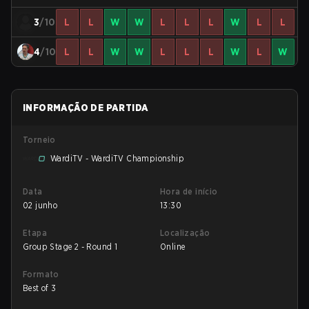
3
/10
L
L
W
W
L
L
L
W
L
L
4
/10
L
L
W
W
L
L
L
W
L
W
INFORMAÇÃO DE PARTIDA
Torneio
WardiTV - WardiTV Championship
Data
Hora de início
02 junho
13:30
Etapa
Localização
Group Stage 2 - Round 1
Online
Formato
Best of 3