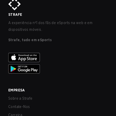
STRAFE
A experiência nº1 dos fãs de eSports na web e em
dispositivos móveis.
Strafe, tudo em eSports
EMPRESA
Sobre a Strafe
Contate-Nos
Carreira