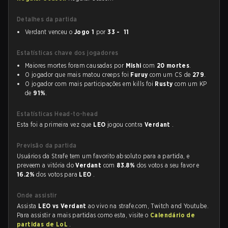
Detalhes da partida
Verdant venceu o
Jogo 1
por
33 - 11
Estatísticas chave dos jogadores
Maiores mortes foram causadas por
Mishi
com
20 mortes
.
O jogador que mais matou creeps foi
Furuy
com um CS de
279
.
O jogador com mais participações em kills foi
Rusty
com um KP
de
91%
.
Estatísticas Head-to-head
Esta foi a primeira vez que
LEO
jogou contra
Verdant
.
Previsão da partida
Usuários da Strafe tem um favorito absoluto para a partida, e
preveem a vitória do
Verdant
com
83.8%
dos votos a seu favor e
16.2%
dos votos para
LEO
.
Onde assistir
Assista
LEO vs Verdant
ao vivo na strafe.com, Twitch and Youtube.
Para assistir a mais partidas como esta, visite o
Calendário de
partidas de LoL
.