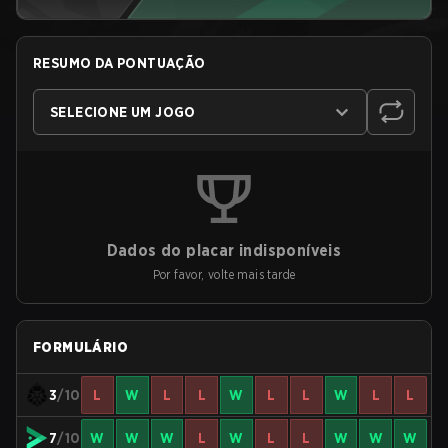
RESUMO DA PONTUAÇÃO
SELECIONE UM JOGO
Dados do placar indisponíveis
Por favor, volte mais tarde
FORMULÁRIO
3
/10
L
W
L
L
W
L
L
W
L
L
7
/10
W
W
W
L
W
L
L
W
W
W