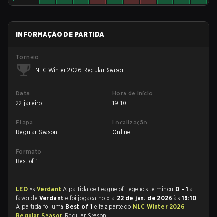
INFORMAÇÃO DE PARTIDA
Torneio
NLC Winter 2026 Regular Season
Data
Hora de início
22 janeiro
19:10
Etapa
Localização
Regular Season
Online
Formato
Best of 1
LEO
vs
Verdant
A partida de League of Legends terminou
0 - 1
a
favor de
Verdant
e foi jogada no dia
22 de jan. de 2026
às
19:10
.
A partida foi uma
Best of 1
e faz parte do
NLC Winter 2026
Regular Season
Regular Season.