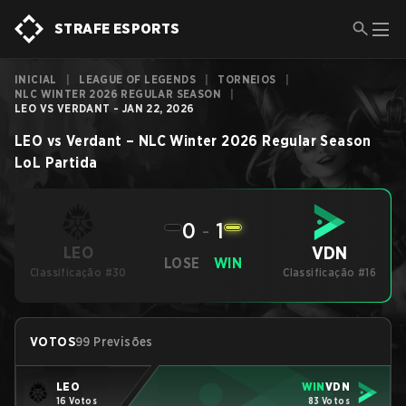
STRAFE ESPORTS
INICIAL
|
LEAGUE OF LEGENDS
|
TORNEIOS
|
NLC WINTER 2026 REGULAR SEASON
|
LEO VS VERDANT - JAN 22, 2026
LEO
vs
Verdant
–
NLC Winter 2026 Regular Season
LoL
Partida
0
-
1
VDN
LEO
LOSE
WIN
Classificação #30
Classificação #16
VOTOS
99 Previsões
LEO
WIN
VDN
16 Votos
83 Votos