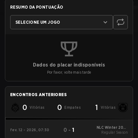
RESUMO DA PONTUAÇÃO
SELECIONE UM JOGO
Dados do placar indisponíveis
Por favor, volte mais tarde
ENCONTROS ANTERIORES
0
0
1
Vitórias
Empates
Vitórias
NLC Winter 2026
0
-
1
fev. 12 - 2026, 07:30
Regular Season
Regular Season