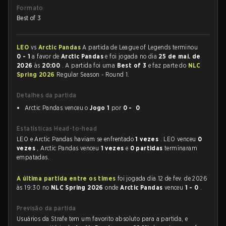
Formato
Best of 3
LEO
vs
Arctic Pandas
A partida de League of Legends terminou
0 - 1
a favor de
Arctic Pandas
e foi jogada no dia
25 de mai. de
2026
às
20:00
. A partida foi uma
Best of 3
e faz parte do
NLC
Spring 2026
Regular Season - Round 1.
Detalhes da partida
Arctic Pandas venceu o
Jogo 1
por
0 - 0
Estatísticas Head-to-head
LEO e Arctic Pandas haviam se enfrentado
1 vezes
. LEO venceu
0
vezes
, Arctic Pandas venceu
1 vezes
e
0 partidas
terminaram
empatadas.
A última partida entre os times
foi jogada dia 12 de fev. de 2026
às 19:30 no
NLC Spring 2026
onde
Arctic Pandas
venceu
1 - 0
.
Previsão da partida
Usuários da Strafe tem um favorito absoluto para a partida, e