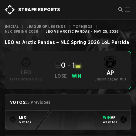
STRAFE ESPORTS
INICIAL
|
LEAGUE OF LEGENDS
|
TORNEIOS
|
NLC SPRING 2026
|
LEO VS ARCTIC PANDAS - MAY 25, 2026
LEO
vs
Arctic Pandas
–
NLC Spring 2026
LoL
Partida
0
-
1
AP
LEO
LOSE
WIN
Classificação #32
Classificação #10
VOTOS
55 Previsões
LEO
WIN
AP
6 Votos
49 Votos