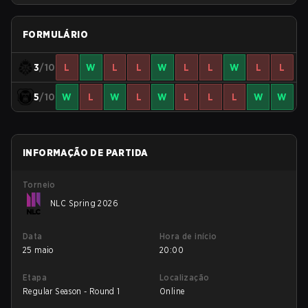
FORMULÁRIO
3
/10
L
W
L
L
W
L
L
W
L
L
5
/10
W
L
W
L
W
L
L
L
W
W
INFORMAÇÃO DE PARTIDA
Torneio
NLC Spring 2026
Data
Hora de início
25 maio
20:00
Etapa
Localização
Regular Season - Round 1
Online