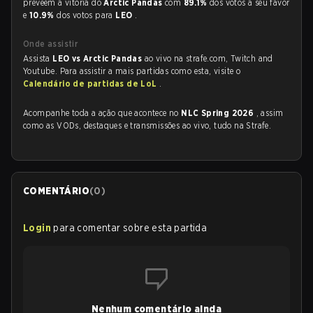
preveem a vitória do
Arctic Pandas
com
89.1%
dos votos a seu favor
e
10.9%
dos votos para
LEO
.
Onde assistir
Assista
LEO vs Arctic Pandas
ao vivo na strafe.com, Twitch and
Youtube. Para assistir a mais partidas como esta, visite o
Calendário de partidas de LoL
.
Acompanhe toda a ação que acontece no
NLC Spring 2026
, assim
como as VODs, destaques e transmissões ao vivo, tudo na Strafe.
COMENTÁRIO
(
0
)
Login
para comentar sobre esta partida
Nenhum comentário ainda