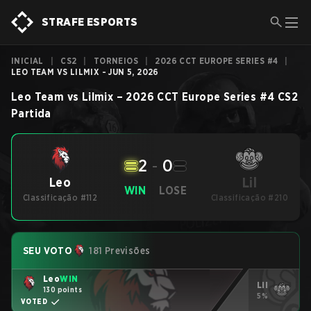
STRAFE ESPORTS
INICIAL
|
CS2
|
TORNEIOS
|
2026 CCT EUROPE SERIES #4
|
LEO TEAM VS LILMIX - JUN 5, 2026
Leo Team
vs
Lilmix
–
2026 CCT Europe Series #4
CS2
Partida
2
-
0
Lil
Leo
WIN
LOSE
Classificação #112
Classificação #210
SEU VOTO
181 Previsões
Leo
WIN
Lil
130 points
5%
VOTED