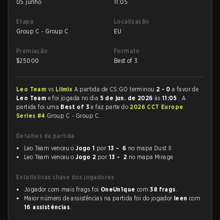
05 junho
11:05
Etapa
Localização
Group C - Group C
EU
Premiação
Formato
$
25000
Best of 3
Leo Team
vs
Lilmix
A partida de CS:GO terminou
2 - 0
a favor de
Leo Team
e foi jogada no dia
5 de jun. de 2026
às
11:05
. A
partida foi uma
Best of 3
e faz parte do
2026 CCT Europe
Series #4
Group C - Group C.
Detalhes da partida
Leo Team venceu o
Jogo 1
por
13 - 6
no mapa Dust II
Leo Team venceu o
Jogo 2
por
13 - 2
no mapa Mirage
Estatísticas chave dos jogadores
Jogador com mais frags foi
OneUn1que
com
38 frags
.
Maior número de assistências na partida foi do jogador
leen
com
16 assistências
.