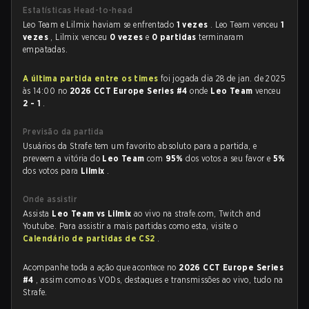
Estatísticas Head-to-head
Leo Team e Lilmix haviam se enfrentado
1 vezes
. Leo Team venceu
1
vezes
, Lilmix venceu
0 vezes
e
0 partidas
terminaram
empatadas.
A última partida entre os times
foi jogada dia 28 de jan. de 2025
às 14:00 no
2026 CCT Europe Series #4
onde
Leo Team
venceu
2 - 1
.
Previsão da partida
Usuários da Strafe tem um favorito absoluto para a partida, e
preveem a vitória do
Leo Team
com
95%
dos votos a seu favor e
5%
dos votos para
Lilmix
.
Onde assistir
Assista
Leo Team vs Lilmix
ao vivo na strafe.com, Twitch and
Youtube. Para assistir a mais partidas como esta, visite o
Calendário de partidas de CS2
.
Acompanhe toda a ação que acontece no
2026 CCT Europe Series
#4
, assim como as VODs, destaques e transmissões ao vivo, tudo na
Strafe.