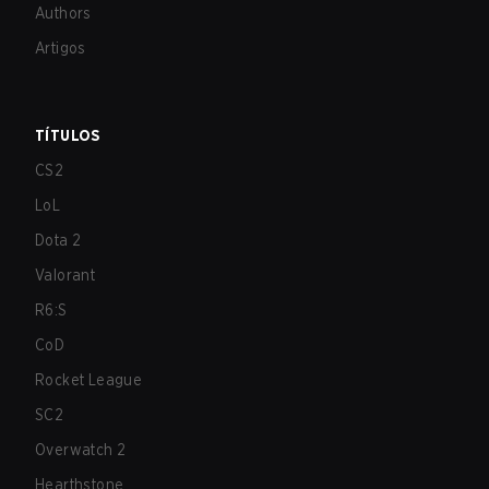
Authors
Artigos
TÍTULOS
CS2
LoL
Dota 2
Valorant
R6:S
CoD
Rocket League
SC2
Overwatch 2
Hearthstone