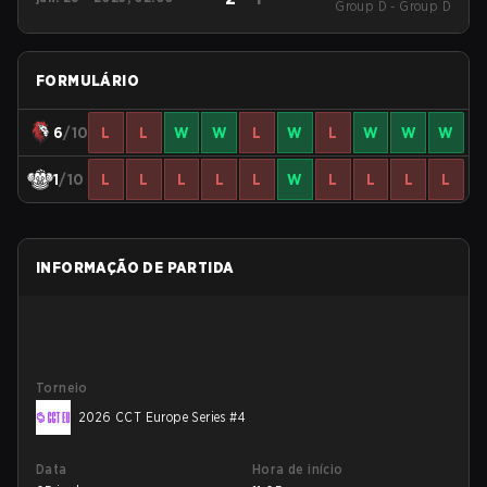
Group D - Group D
26
FORMULÁRIO
6
/10
L
L
W
W
L
W
L
W
W
W
1
/10
L
L
L
L
L
W
L
L
L
L
INFORMAÇÃO DE PARTIDA
Torneio
2026 CCT Europe Series #4
Data
Hora de início