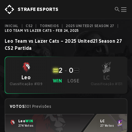
STRAFE ESPORTS
INICIAL
|
CS2
|
TORNEIOS
|
2025 UNITED21 SEASON 27
|
LEO TEAM VS LAZER CATS - FEB 24, 2025
Leo Team
vs
Lazer Cats
–
2025 United21 Season 27
CS2
Partida
2
-
0
LC
Leo
WIN
LOSE
Classificação #109
Classificação #131
VOTOS
301 Previsões
Leo
WIN
LC
274 Votos
27 Votos