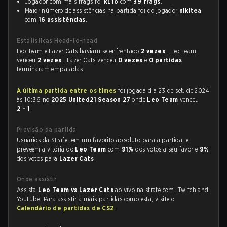
Jogador com mais frags foi
kL1o
com
39 frags
.
Maior número de assistências na partida foi do jogador
nikitea
com
16 assistências
.
Estatísticas Head-to-head
Leo Team e Lazer Cats haviam se enfrentado
2 vezes
. Leo Team
venceu
2 vezes
, Lazer Cats venceu
0 vezes
e
0 partidas
terminaram empatadas.
A última partida entre os times
foi jogada dia 23 de set. de 2024
às 10:36 no
2025 United21 Season 27
onde
Leo Team
venceu
2 - 1
.
Previsão da partida
Usuários da Strafe tem um favorito absoluto para a partida, e
preveem a vitória do
Leo Team
com
91%
dos votos a seu favor e
9%
dos votos para
Lazer Cats
.
Onde assistir
Assista
Leo Team vs Lazer Cats
ao vivo na strafe.com, Twitch and
Youtube. Para assistir a mais partidas como esta, visite o
Calendário de partidas de CS2
.