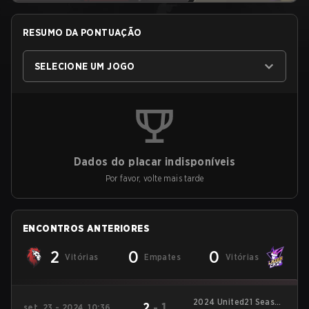
RESUMO DA PONTUAÇÃO
SELECIONE UM JOGO
Dados do placar indisponíveis
Por favor, volte mais tarde
ENCONTROS ANTERIORES
2
0
0
Vitórias
Empates
Vitórias
2024 United21 Season
2
-
1
set. 23 - 2024, 10:36