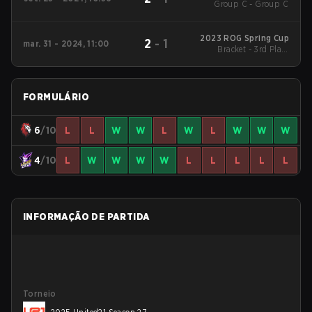
Group C - Group C
20
2023 ROG Spring Cup
2
-
1
mar. 31 - 2024, 11:00
Bracket - 3rd Place
Match
FORMULÁRIO
6
/10
L
L
W
W
L
W
L
W
W
W
4
/10
L
W
W
W
W
L
L
L
L
L
INFORMAÇÃO DE PARTIDA
Torneio