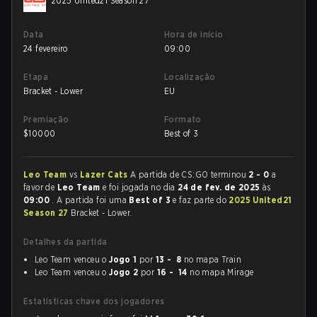
2025 United21 Season 27
Data
Hora de início
24 fevereiro
09:00
Etapa
Localização
Bracket - Lower
EU
Premiação
Formato
$
10000
Best of 3
Leo Team
vs
Lazer Cats
A partida de CS:GO terminou
2 - 0
a
favor de
Leo Team
e foi jogada no dia
24 de fev. de 2025
às
09:00
. A partida foi uma
Best of 3
e faz parte do
2025 United21
Season 27
Bracket - Lower.
Detalhes da partida
Leo Team venceu o
Jogo 1
por
13 - 8
no mapa Train
Leo Team venceu o
Jogo 2
por
16 - 14
no mapa Mirage
Estatísticas chave dos jogadores