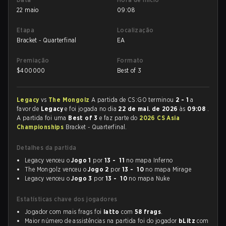
22 maio
09:08
Etapa
Localização
Bracket - Quarterfinal
EA
Premiação
Formato
$
400000
Best of 3
Legacy
vs
The Mongolz
A partida de CS:GO terminou
2 - 1
a
favor de
Legacy
e foi jogada no dia
22 de mai. de 2026
às
09:08
.
A partida foi uma
Best of 3
e faz parte do
2026 CS Asia
Championships
Bracket - Quarterfinal.
Detalhes da partida
Legacy venceu o
Jogo 1
por
13 - 11
no mapa Inferno
The Mongolz venceu o
Jogo 2
por
13 - 10
no mapa Mirage
Legacy venceu o
Jogo 3
por
13 - 10
no mapa Nuke
Estatísticas chave dos jogadores
Jogador com mais frags foi
latto
com
58 frags
.
Maior número de assistências na partida foi do jogador
bLitz
com