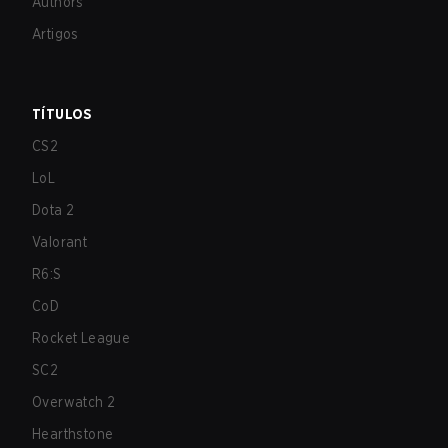
Authors
Artigos
TÍTULOS
CS2
LoL
Dota 2
Valorant
R6:S
CoD
Rocket League
SC2
Overwatch 2
Hearthstone