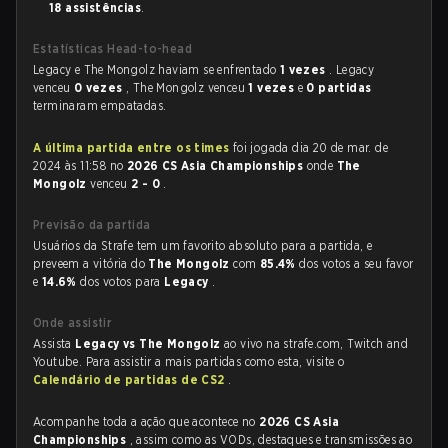
18 assistências
.
Estatísticas Head-to-head
Legacy e The Mongolz haviam se enfrentado
1 vezes
. Legacy
venceu
0 vezes
, The Mongolz venceu
1 vezes
e
0 partidas
terminaram empatadas.
A última partida entre os times
foi jogada dia 20 de mar. de
2024 às 11:58 no
2026 CS Asia Championships
onde
The
Mongolz
venceu
2 - 0
.
Previsão da partida
Usuários da Strafe tem um favorito absoluto para a partida, e
preveem a vitória do
The Mongolz
com
85.4%
dos votos a seu favor
e
14.6%
dos votos para
Legacy
.
Onde assistir
Assista
Legacy vs The Mongolz
ao vivo na strafe.com, Twitch and
Youtube. Para assistir a mais partidas como esta, visite o
Calendário de partidas de CS2
.
Acompanhe toda a ação que acontece no
2026 CS Asia
Championships
, assim como as VODs, destaques e transmissões ao