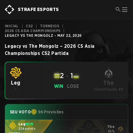
STRAFE ESPORTS
INICIAL
|
CS2
|
TORNEIOS
|
2026 CS ASIA CHAMPIONSHIPS
|
LEGACY VS THE MONGOLZ - MAY 22, 2026
Legacy
vs
The Mongolz
–
2026 CS Asia
Championships
CS2
Partida
2
-
1
The
Leg
WIN
LOSE
-
Classificação #8
SEU VOTO
96 Previsões
Leg
WIN
The
224 points
85%