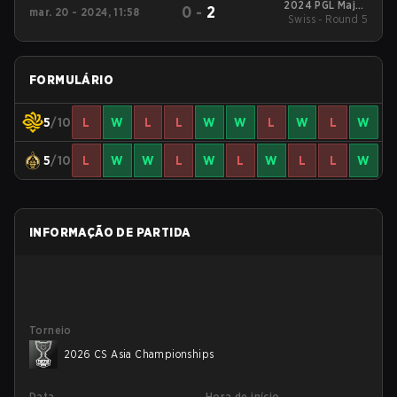
2024 PGL Major
0
-
2
mar. 20 - 2024, 11:58
Swiss - Round 5
Copenhagen
FORMULÁRIO
5
/10
L
W
L
L
W
W
L
W
L
W
5
/10
L
W
W
L
W
L
W
L
L
W
INFORMAÇÃO DE PARTIDA
Torneio
2026 CS Asia Championships
Data
Hora de início