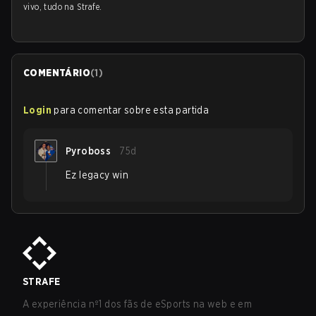
vivo, tudo na Strafe.
COMENTÁRIO
(
1
)
Login
para comentar sobre esta partida
Pyroboss
75d
Ez legacy win
STRAFE
A experiência nº1 dos fãs de eSports na web e em