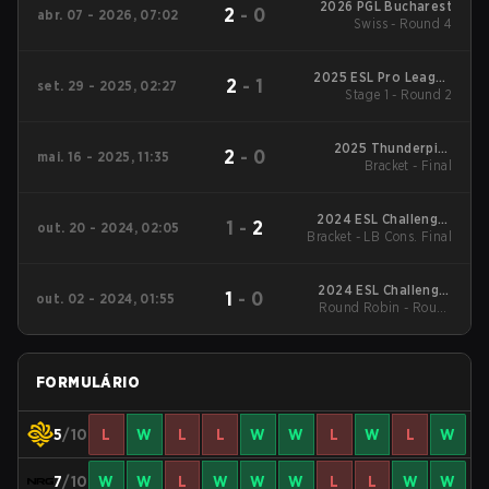
2026 PGL Bucharest
2
-
0
abr. 07 - 2026, 07:02
Swiss - Round 4
2025 ESL Pro League
2
-
1
set. 29 - 2025, 02:27
Stage 1 - Round 2
Season 22
2025 Thunderpick
2
-
0
mai. 16 - 2025, 11:35
World Championship:
Bracket - Final
North American
Series #1
2024 ESL Challenger
1
-
2
out. 20 - 2024, 02:05
Bracket - LB Cons. Final
League Season 48:
North America
2024 ESL Challenger
1
-
0
out. 02 - 2024, 01:55
Round Robin - Round
League Season 48:
North America
Robin
FORMULÁRIO
5
/10
L
W
L
L
W
W
L
W
L
W
7
/10
W
W
L
W
W
W
L
L
W
W