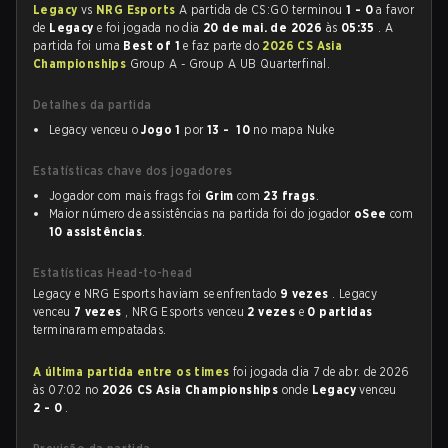
Legacy
vs
NRG Esports
A partida de CS:GO terminou
1 - 0
a favor
de
Legacy
e foi jogada no dia
20 de mai. de 2026
às
05:35
. A
partida foi uma
Best of 1
e faz parte do
2026 CS Asia
Championships
Group A - Group A UB Quarterfinal.
Detalhes da partida
Legacy venceu o
Jogo 1
por
13 - 10
no mapa Nuke
Estatísticas chave dos jogadores
Jogador com mais frags foi
Grim
com
23 frags
.
Maior número de assistências na partida foi do jogador
oSee
com
10 assistências
.
Estatísticas Head-to-head
Legacy e NRG Esports haviam se enfrentado
9 vezes
. Legacy
venceu
7 vezes
, NRG Esports venceu
2 vezes
e
0 partidas
terminaram empatadas.
A última partida entre os times
foi jogada dia 7 de abr. de 2026
às 07:02 no
2026 CS Asia Championships
onde
Legacy
venceu
2 - 0
.