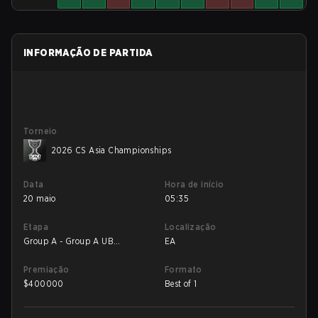
INFORMAÇÃO DE PARTIDA
Torneio
2026 CS Asia Championships
Data
Hora de início
20 maio
05:35
Etapa
Localização
Group A - Group A UB
EA
Quarterfinal
Premiação
Formato
$
400000
Best of 1