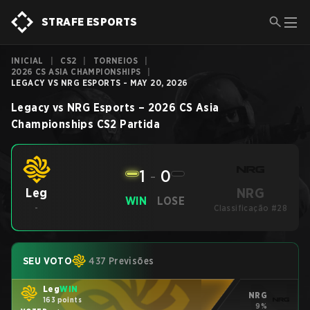
STRAFE ESPORTS
INICIAL
|
CS2
|
TORNEIOS
|
2026 CS ASIA CHAMPIONSHIPS
|
LEGACY VS NRG ESPORTS - MAY 20, 2026
Legacy
vs
NRG Esports
–
2026 CS Asia
Championships
CS2
Partida
1
-
0
NRG
Leg
WIN
LOSE
-
Classificação #28
SEU VOTO
437 Previsões
Leg
WIN
NRG
163 points
9%