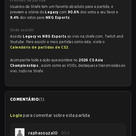
Previsão da partida
Usuários da Strafe tem um favorito absoluto para a partida, e
preveem a vitória do
Legacy
com
90.6%
dos votos a seu favor e
9.4%
dos votos para
NRG Esports
.
Onde assistir
Assista
Legacy vs NRG Esports
ao vivo na strafe.com, Twitch and
Youtube. Para assistir a mais partidas como esta, visite o
Calendário de partidas de CS2
.
Acompanhe toda a ação que acontece no
2026 CS Asia
Championships
, assim como as VODs, destaques e transmissões ao
vivo, tudo na Strafe.
COMENTÁRIO
(
1
)
Login
para comentar sobre esta partida
raphasouza10
80d