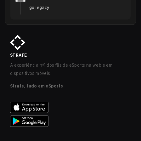
go legacy
STRAFE
A experiência nº1 dos fãs de eSports na web e em
dispositivos móveis.
Strafe, tudo em eSports