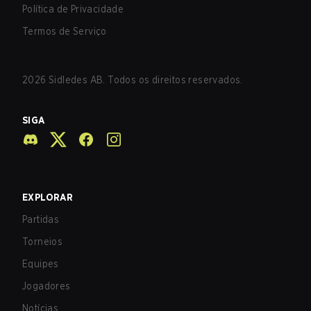
Política de Privacidade
Termos de Serviço
2026
Sidledes AB. Todos os direitos reservados.
SIGA
EXPLORAR
Partidas
Torneios
Equipes
Jogadores
Notícias