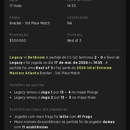
17 maio
14:55
Etapa
Localização
Bracket - 3rd Place Match
NA
Premiação
Formato
$
300000
Best of 3
Legacy
vs
BetBoom
A partida de CS:GO terminou
2 - 0
a favor de
Legacy
e foi jogada no dia
17 de mai. de 2026
às
14:55
. A
partida foi uma
Best of 3
e faz parte do
2026 Intel Extreme
Masters Atlanta
Bracket - 3rd Place Match.
Detalhes da partida
Legacy venceu o
Jogo 1
por
13 - 4
no mapa Mirage
Legacy venceu o
Jogo 2
por
13 - 3
no mapa Nuke
Estatísticas chave dos jogadores
Jogador com mais frags foi
latto
com
41 frags
.
Maior número de assistências na partida foi do jogador
dumau
com
11 assistências
.