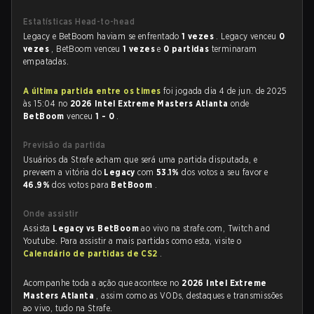
Estatísticas Head-to-head
Legacy e BetBoom haviam se enfrentado
1 vezes
. Legacy venceu
0
vezes
, BetBoom venceu
1 vezes
e
0 partidas
terminaram
empatadas.
A última partida entre os times
foi jogada dia 4 de jun. de 2025
às 15:04 no
2026 Intel Extreme Masters Atlanta
onde
BetBoom
venceu
1 - 0
.
Previsão da partida
Usuários da Strafe acham que será uma partida disputada, e
preveem a vitória do
Legacy
com
53.1%
dos votos a seu favor e
46.9%
dos votos para
BetBoom
.
Onde assistir
Assista
Legacy vs BetBoom
ao vivo na strafe.com, Twitch and
Youtube. Para assistir a mais partidas como esta, visite o
Calendário de partidas de CS2
.
Acompanhe toda a ação que acontece no
2026 Intel Extreme
Masters Atlanta
, assim como as VODs, destaques e transmissões
ao vivo, tudo na Strafe.