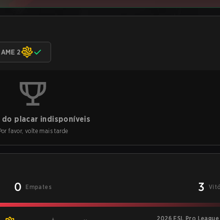
AME 2
do placar indisponíveis
Por favor, volte mais tarde
0
3
Empates
Vit
2026 ESL Pro League