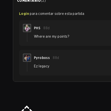
COMENTÁRIO
(
2
)
Login
para comentar sobre esta partida
PHS
88d
Where are my points?
Pyroboss
88d
Ez legacy