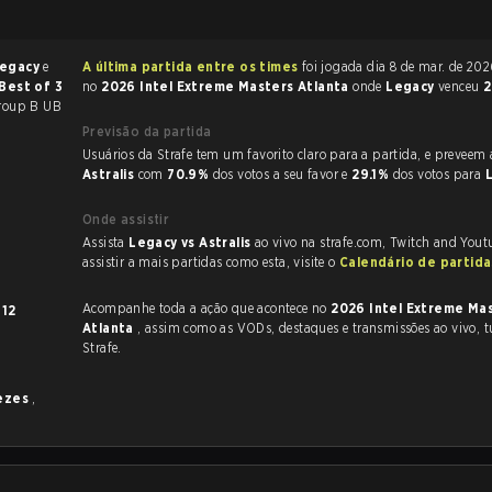
egacy
e
A última partida entre os times
foi jogada dia 8 de mar. de 2026 às 15:25
Best of 3
no
2026 Intel Extreme Masters Atlanta
onde
Legacy
venceu
2
roup B UB
Previsão da partida
Usuários da Strafe tem um favorito claro
Astralis
com
70.9%
dos votos a seu favor e
29.1%
dos votos para
Onde assistir
Assista
Legacy vs Astralis
ao vivo na strafe.com, Twitch and Yout
assistir a mais partidas como esta, visite o
Calendário de partid
Acompanhe toda a ação que acontece no
2026 Intel Extreme Ma
m
12
Atlanta
, assim como as VODs, destaques e transmissões ao vivo, tudo na
Strafe.
vezes
,