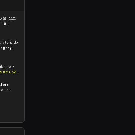
 - 0
.
 para a partida, e preveem a vitória do
Legacy
.
ube. Para
as de CS2
.
sters