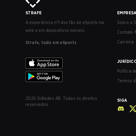
STRAFE
EMPRES
A experiência nº1 dos fãs de eSports na
Sobre a S
web e em dispositivos móveis.
Contate-
Carreira
Strafe, tudo em eSports
JURÍDIC
Política 
Termos d
2026
Sidledes AB. Todos os direitos
SIGA
reservados.