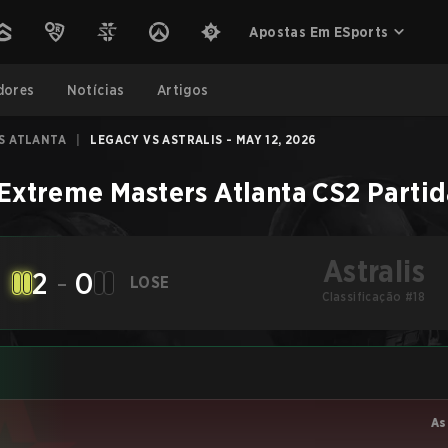
Apostas Em ESports
dores
Notícias
Artigos
S ATLANTA
|
LEGACY VS ASTRALIS - MAY 12, 2026
 Extreme Masters Atlanta
CS2
Partid
Astralis
2
-
0
LOSE
Classificação #18
As