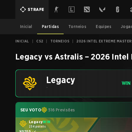
STRAFE
Inicial
Partidas
Torneios
Equipes
Joga
INICIAL
|
CS2
|
TORNEIOS
|
2026 INTEL EXTREME MASTER
Legacy
vs
Astralis
–
2026 Intel
Legacy
WIN
-
SEU VOTO
516 Previsões
Legacy
WIN
234 points
VOTED