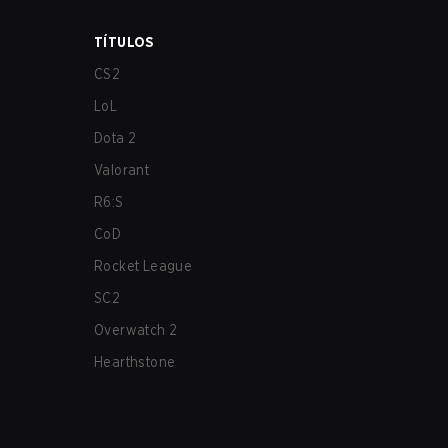
TÍTULOS
CS2
LoL
Dota 2
Valorant
R6:S
CoD
Rocket League
SC2
Overwatch 2
Hearthstone