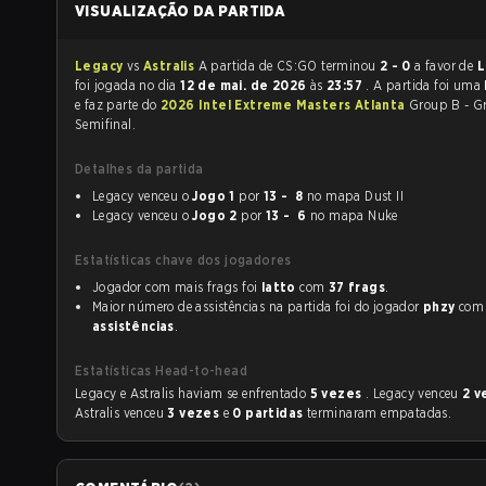
VISUALIZAÇÃO DA PARTIDA
Legacy
vs
Astralis
A partida de CS:GO terminou
2 - 0
a favor de
L
foi jogada no dia
12 de mai. de 2026
às
23:57
. A partida foi uma
e faz parte do
2026 Intel Extreme Masters Atlanta
Group B - G
Semifinal.
Detalhes da partida
Legacy venceu o
Jogo 1
por
13 - 8
no mapa Dust II
Legacy venceu o
Jogo 2
por
13 - 6
no mapa Nuke
Estatísticas chave dos jogadores
Jogador com mais frags foi
latto
com
37 frags
.
Maior número de assistências na partida foi do jogador
phzy
co
assistências
.
Estatísticas Head-to-head
Legacy e Astralis haviam se enfrentado
5 vezes
. Legacy venceu
2 
Astralis venceu
3 vezes
e
0 partidas
terminaram empatadas.