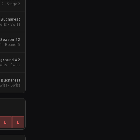
 2 - Stage 2
 Bucharest
wiss - Swiss
 Season 22
 1 - Round 5
yground #2
wiss - Swiss
 Bucharest
wiss - Swiss
L
L