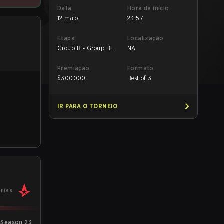
Data
Hora de início
12 maio
23:57
Etapa
Localização
Group B - Group B
NA
UB Semifinal
Premiação
Formato
$
300000
Best of 3
IR PARA O TORNEIO
órias
 Season 23