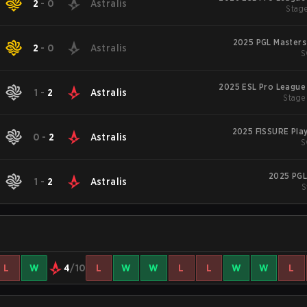
2
-
0
Astralis
Stage
2025 PGL Masters
2
-
0
Astralis
S
2025 ESL Pro League
1
-
2
Astralis
Stage
2025 FISSURE Pla
0
-
2
Astralis
S
2025 PGL
1
-
2
Astralis
S
L
W
4
/10
L
W
W
L
L
W
W
L