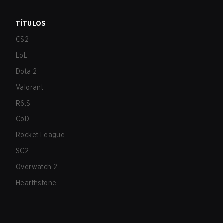
TÍTULOS
CS2
LoL
Dota 2
Valorant
R6:S
CoD
Rocket League
SC2
Overwatch 2
Hearthstone