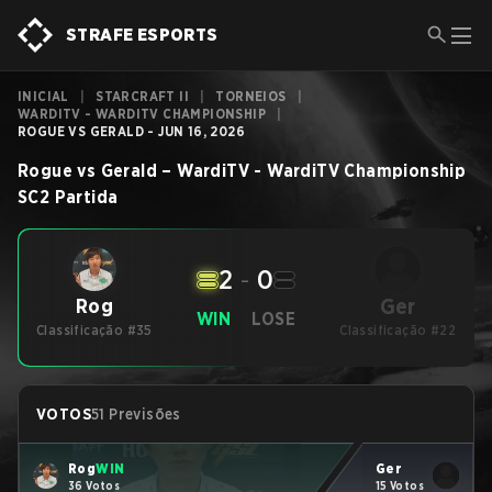
STRAFE ESPORTS
INICIAL
|
STARCRAFT II
|
TORNEIOS
|
WARDITV - WARDITV CHAMPIONSHIP
|
ROGUE VS GERALD - JUN 16, 2026
Rogue
vs
Gerald
–
WardiTV - WardiTV Championship
SC2
Partida
2
-
0
Ger
Rog
WIN
LOSE
Classificação #35
Classificação #22
VOTOS
51 Previsões
Rog
WIN
Ger
36 Votos
15 Votos