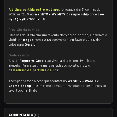
A última partida entre os times
foi jogada dia 21 de mai. de
2026 às 12:50 no
WardiTV - WardiTV Championship
onde
Lee
Byung Ryul
venceu
2 - 0
.
Previsão da partida
Usuários da Strafe tem um favorito claro para a partida, e preveem a
vitória do
Rogue
com
70.6%
dos votos a seu favor e
29.4%
dos
votos para
Gerald
.
Onde assistir
Assista
Rogue vs Gerald
ao vivo na strafe.com, Twitch and
Youtube. Para assistir a mais partidas como esta, visite o
Calendário de partidas de SC2
.
Acompanhe toda a ação que acontece no
WardiTV - WardiTV
Championship
, assim como as VODs, destaques e transmissões ao
vivo, tudo na Strafe.
COMENTÁRIO
(
0
)