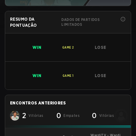
RESUMO DA
DADOS DE PARTIDOS
LIMITADOS
PONTUAÇÃO
WIN
LOSE
GAME
2
WIN
LOSE
GAME
1
ENCONTROS ANTERIORES
2
0
0
Vitórias
Empates
Vitórias
WardiTV - WardiTV