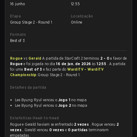
16 junho
12:55
Etapa
Localização
Group Stage 2 - Round 1
Online
Formato
Best of 3
Rogue
vs
Gerald
A partida de StarCraft 2 terminou
2 - 0
a favor de
Rogue
e foi jogada no dia
16 de jun. de 2026
às
12:55
. A partida
foi uma
Best of 3
e faz parte do
WardiTV - WardiTV
Championship
Group Stage 2 - Round 1.
Detalhes da partida
Lee Byung Ryul venceu o
Jogo 1
no mapa
Lee Byung Ryul venceu o
Jogo 2
no mapa
Estatísticas Head-to-head
Rogue e Gerald haviam se enfrentado
2 vezes
. Rogue venceu
2
vezes
, Gerald venceu
0 vezes
e
0 partidas
terminaram
empatadas.