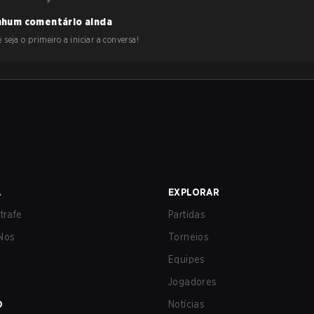
hum comentário ainda
 seja o primeiro a iniciar a conversa!
A
EXPLORAR
trafe
Partidas
Nos
Torneios
Equipes
Jogadores
O
Notícias