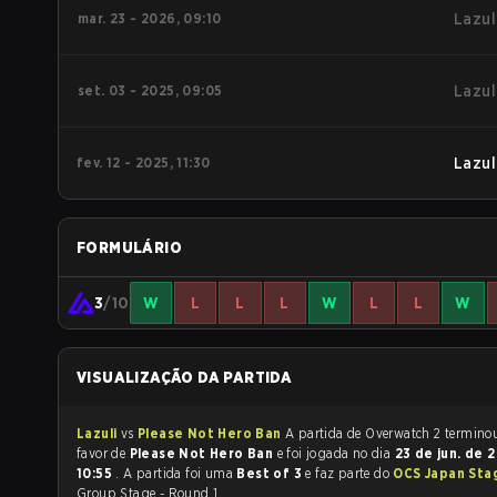
mar. 23 - 2026, 09:10
Lazul
set. 03 - 2025, 09:05
Lazul
fev. 12 - 2025, 11:30
Lazul
FORMULÁRIO
3
/10
W
L
L
L
W
L
L
W
VISUALIZAÇÃO DA PARTIDA
Lazuli
vs
Please Not Hero Ban
A partida de Overwatch 2 ter
favor de
Please Not Hero Ban
e foi jogada no dia
23 de jun. de 
10:55
. A partida foi uma
Best of 3
e faz parte do
OCS Japan Sta
Group Stage - Round 1.