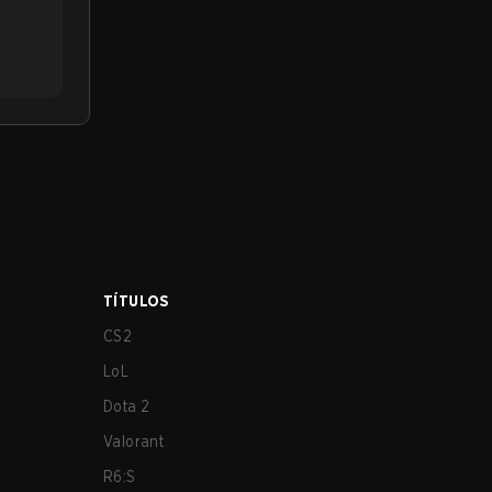
TÍTULOS
CS2
LoL
Dota 2
Valorant
R6:S