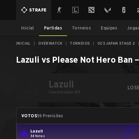
STRAFE
Inicial
Partidas
Torneios
Equipes
Joga
INICIAL
|
OVERWATCH
|
TORNEIOS
|
OCS JAPAN STAGE 2
Lazuli
vs
Please Not Hero Ban
Lazuli
LOS
Classificação #13
VOTOS
59 Previsões
Lazuli
34 Votos