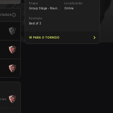
Etapa
Localização
Group Stage - Round
Online
1
MITADOS
Formato
Best of 3
IR PARA O TORNEIO
órias