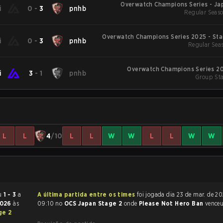
Overwatch Champions Series - Jap
i
0
-
3
pnhb
Regular Seaso
Overwatch Champions Series 2025 - Sta
i
0
-
3
pnhb
Regular Seas
Overwatch Champions Series 20
i
3
-
1
pnhb
Group Sta
L
L
4
/10
L
L
W
W
L
L
W
W
minou
1 - 3
a
A última partida entre os times
foi jogada dia 23 de mar. de 2026 às
2026
às
09:10 no
OCS Japan Stage 2
onde
Please Not Hero Ban
vence
ge 2