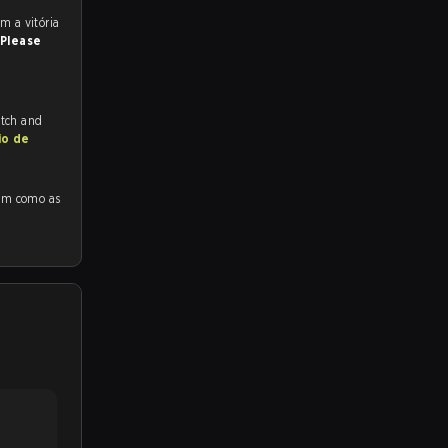
Please
itch and
io de
omo as