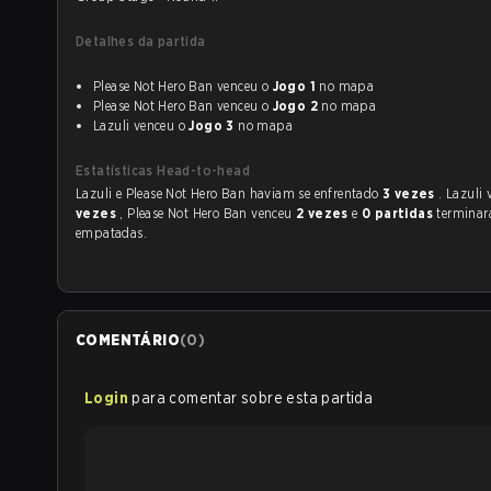
Detalhes da partida
Please Not Hero Ban venceu o
Jogo 1
no mapa
Please Not Hero Ban venceu o
Jogo 2
no mapa
Lazuli venceu o
Jogo 3
no mapa
Estatísticas Head-to-head
Lazuli e Please Not Hero Ban haviam se enfrentado
3 vezes
. Lazuli
vezes
, Please Not Hero Ban venceu
2 vezes
e
0 partidas
termina
empatadas.
COMENTÁRIO
(
0
)
Login
para comentar sobre esta partida