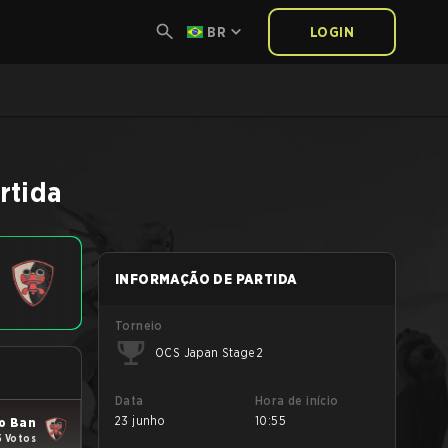
BR
LOGIN
rtida
INFORMAÇÃO DE PARTIDA
Torneio
OCS Japan Stage 2
Data
Hora de início
23 junho
10:55
o Ban
5 Votos