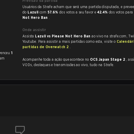
Previsão da partida
Usuários da Strafe acham que será uma partida disputada, e preveem a vitória
do
Lazuli
com
57.6%
dos votos a seu favor e
42.4%
dos votos para
Not Hero Ban
.
Onde assistir
Assista
Lazuli vs Please Not Hero Ban
ao vivo na strafe.com, Tw
Youtube. Para assistir a mais partidas como esta, visite o
Calendár
partidas de Overwatch 2
.
 venceu
1
ram
Acompanhe toda a ação que acontece no
OCS Japan Stage 2
, assim c
VODs, destaques e transmissões ao vivo, tudo na Strafe.