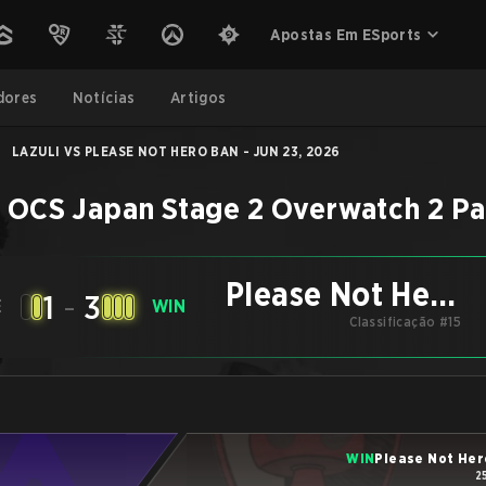
Apostas Em ESports
dores
Notícias
Artigos
|
LAZULI VS PLEASE NOT HERO BAN - JUN 23, 2026
–
OCS Japan Stage 2
Overwatch 2
Pa
Please Not Hero
1
-
3
E
WIN
Classificação #15
Ban
WIN
Please Not Her
2