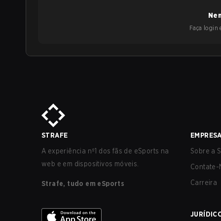
Nen
Faça login e
STRAFE
EMPRES
A experiência nº1 dos fãs de eSports na
Sobre a S
web e em dispositivos móveis.
Contate-
Carreira
Strafe, tudo em eSports
JURÍDIC