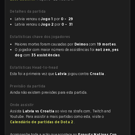
Detalhes da partida
Latvia venceu o
Jogo 1
por
0 - 29
Latvia venceu o
Jogo 2
por
0 - 31
Estatísticas chave dos jogadores
Maiores mortes foram causadas por
Deimos
com
19 mortes
.
O jogador com maior número de assistências foi
not zen, yes
dog
com
35 assistências
.
Estatísticas Head-to-head
Esta foi a primeira vez que
Latvia
jogou contra
Croatia
.
Previsão da partida
Ainda não existem previsões para esta partida.
Onde assistir
Assista
Latvia vs Croatia
ao vivo na strafe.com, Twitch and
Youtube. Para assistir a mais partidas como esta, visite o
Calendário de partidas de Dota 2
.
Acompanhe toda a ação que acontece no
Esports Nations Cup