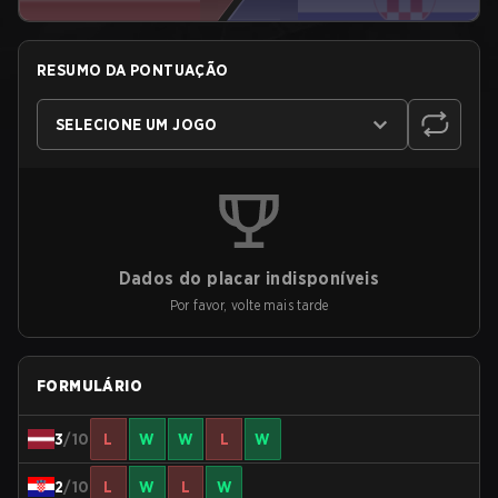
RESUMO DA PONTUAÇÃO
SELECIONE UM JOGO
Dados do placar indisponíveis
Por favor, volte mais tarde
FORMULÁRIO
3
/10
L
W
W
L
W
2
/10
L
W
L
W