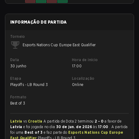
INFORMAÇÃO DE PARTIDA
Torneio
Esports Nations Cup Europe East Qualifier
Data
Hora de início
30 junho
17:00
Etapa
Localização
Playoffs - LB Round 3
Online
Formato
Best of 3
Latvia
vs
Croatia
A partida de Dota 2 terminou
2 - 0
a favor de
Latvia
e foi jogada no dia
30 de jun. de 2026
às
17:00
. A partida
foi uma
Best of 3
e faz parte do
Esports Nations Cup Europe
East Qualifier
Playoffs - LB Round 3.