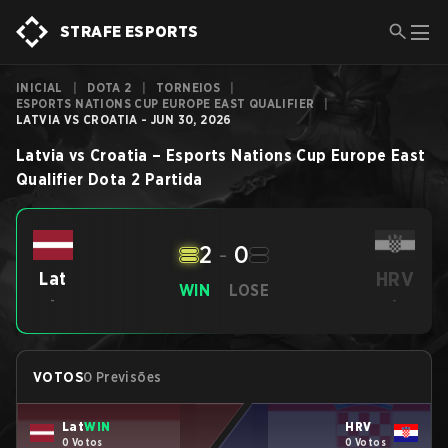
STRAFE ESPORTS
INICIAL
|
DOTA 2
|
TORNEIOS
|
ESPORTS NATIONS CUP EUROPE EAST QUALIFIER
|
LATVIA VS CROATIA - JUN 30, 2026
Latvia
vs
Croatia
–
Esports Nations Cup Europe East
Qualifier
Dota 2
Partida
2
-
0
HRV
Lat
WIN
LOSE
-
-
VOTOS
0 Previsões
Lat
WIN
HRV
0 Votos
0 Votos