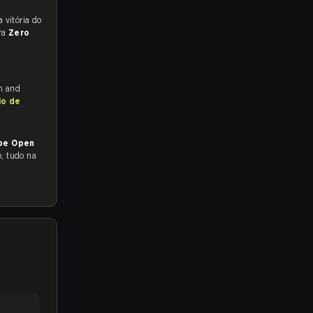
 para a partida, e preveem a vitória do
ra
Zero
ch and
io de
ope Open