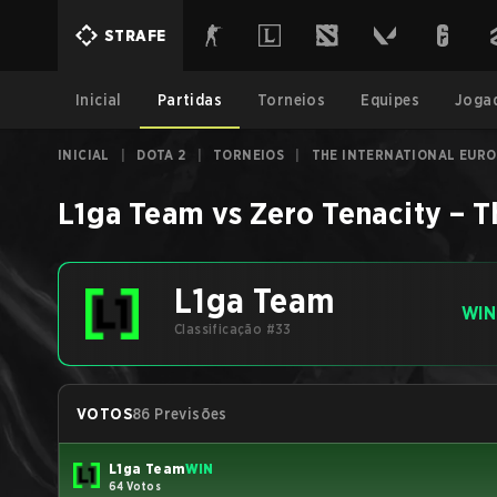
STRAFE
Inicial
Partidas
Torneios
Equipes
Joga
INICIAL
|
DOTA 2
|
TORNEIOS
|
THE INTERNATIONAL EUROP
L1ga Team
vs
Zero Tenacity
–
T
L1ga Team
WIN
Classificação #33
VOTOS
86 Previsões
L1ga Team
WIN
64 Votos