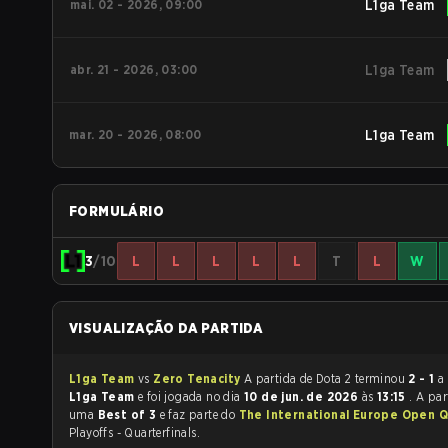
mai. 02 - 2026, 09:00
L1ga Team
abr. 21 - 2026, 03:00
L1ga Team
mar. 20 - 2026, 08:00
L1ga Team
FORMULÁRIO
3
/10
L
L
L
L
L
T
L
W
VISUALIZAÇÃO DA PARTIDA
L1ga Team
vs
Zero Tenacity
A partida de Dota 2 terminou
2 - 1
a
L1ga Team
e foi jogada no dia
10 de jun. de 2026
às
13:15
. A par
uma
Best of 3
e faz parte do
The International Europe Open Qu
Playoffs - Quarterfinals.