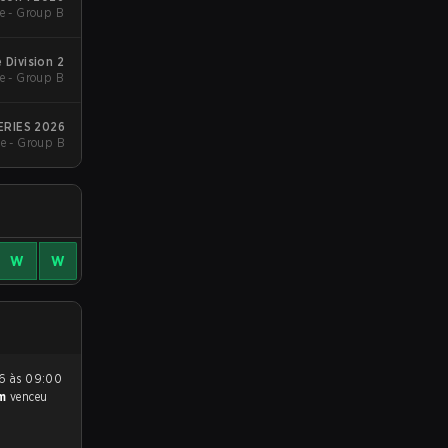
e - Group B
Division 2
e - Group B
ERIES 2026
e - Group B
W
W
am
venceu