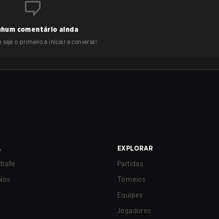
hum comentário ainda
 seja o primeiro a iniciar a conversa!
A
EXPLORAR
trafe
Partidas
Nos
Torneios
Equipes
Jogadores