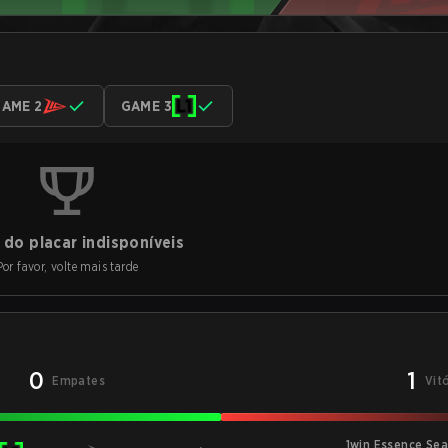
AME 2
GAME 3
do placar indisponíveis
Por favor, volte mais tarde
0
1
Empates
Vit
1win Essence Se