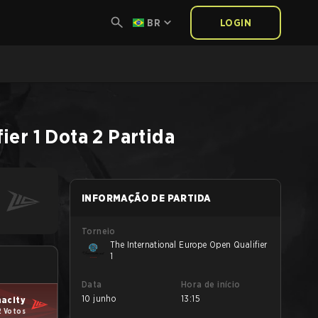
BR
LOGIN
ier 1
Dota 2
Partida
INFORMAÇÃO DE PARTIDA
Torneio
The International Europe Open Qualifier
1
Data
Hora de início
10 junho
13:15
nacity
2 Votos