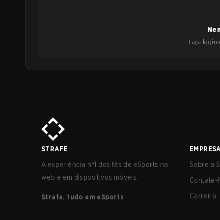
Nen
Faça login e
STRAFE
EMPRES
A experiência nº1 dos fãs de eSports na
Sobre a S
web e em dispositivos móveis.
Contate-
Carreira
Strafe, tudo em eSports