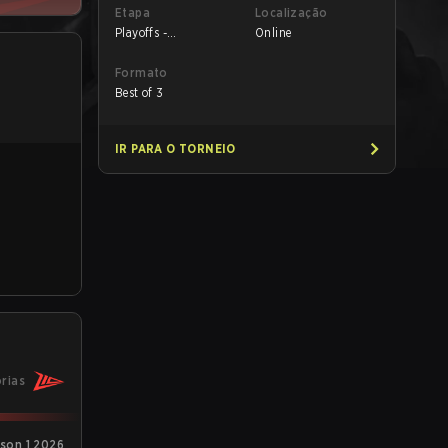
Etapa
Localização
Playoffs -
Online
Quarterfinals
Formato
Best of 3
IR PARA O TORNEIO
órias
ason 1 2026