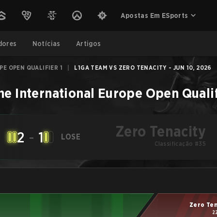
Apostas Em ESports
dores
Notícias
Artigos
E OPEN QUALIFIER 1
|
L1GA TEAM VS ZERO TENACITY - JUN 10, 2026
he International Europe Open Qualif
Zero Tenacity
2
-
1
LOSE
Classificação #35
Zero Te
2