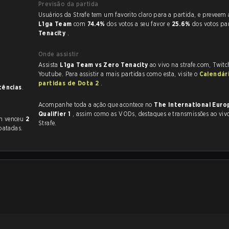
Previsão da partida
Usuários da Strafe tem um favorito claro
L1ga Team
com
74.4%
dos votos a seu favor e
25.6%
dos votos pa
Tenacity
.
Onde assistir
Assista
L1ga Team vs Zero Tenacity
ao vivo na strafe.com, Twit
Youtube. Para assistir a mais partidas como esta, visite o
Calendár
partidas de Dota 2
.
tências
.
Acompanhe toda a ação que acontece no
The International Eur
Qualifier 1
, assim como as VODs, destaques e transmissões ao vivo, tudo na
am venceu
2
Strafe.
atadas.