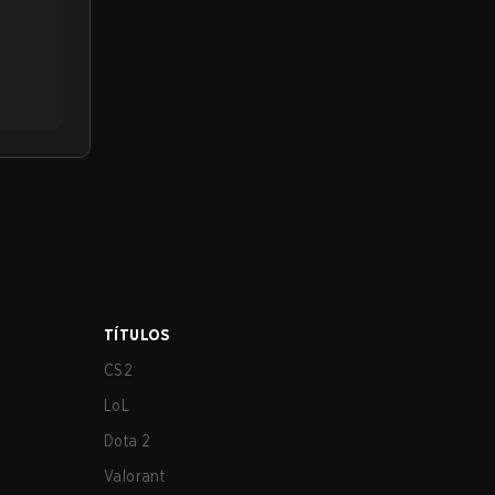
TÍTULOS
CS2
LoL
Dota 2
Valorant