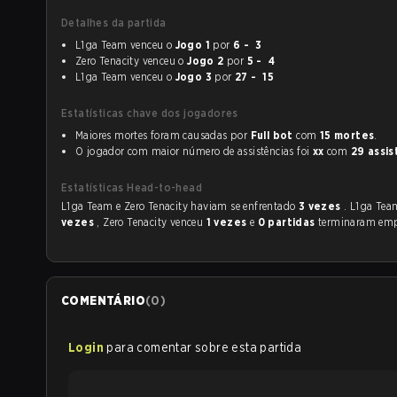
Detalhes da partida
L1ga Team venceu o
Jogo 1
por
6 - 3
Zero Tenacity venceu o
Jogo 2
por
5 - 4
L1ga Team venceu o
Jogo 3
por
27 - 15
Estatísticas chave dos jogadores
Maiores mortes foram causadas por
Full bot
com
15 mortes
.
O jogador com maior número de assistências foi
xx
com
29 assis
Estatísticas Head-to-head
L1ga Team e Zero Tenacity haviam se enfrentado
3 vezes
. L1ga Te
vezes
, Zero Tenacity venceu
1 vezes
e
0 partidas
terminaram emp
COMENTÁRIO
(
0
)
Login
para comentar sobre esta partida