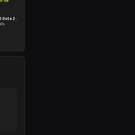
io de
6 Dota 2
,
afe.