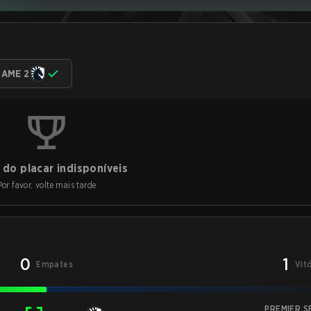
AME 2
do placar indisponíveis
Por favor, volte mais tarde
0
1
Empates
Vit
PREMIER S