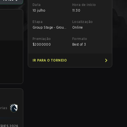
Data
Hora de início
10 julho
11:30
Etapa
Localização
Group Stage - Group
Online
B
Premiação
Formato
$
2000000
Best of 3
IR PARA O TORNEIO
órias
ERIES 2026