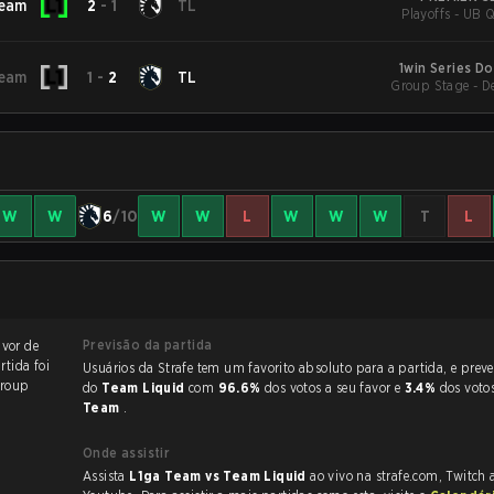
Team
2
-
1
TL
Playoffs - UB Q
1win Series Do
Team
1
-
2
TL
Group Stage - D
W
W
6
/10
W
W
L
W
W
W
T
L
Previsão da partida
avor de
rtida foi
Usuários da Strafe tem um favorito absoluto para a partida, e preveem a vitória
roup
do
Team Liquid
com
96.6%
dos votos a seu favor e
3.4%
dos voto
Team
.
Onde assistir
Assista
L1ga Team vs Team Liquid
ao vivo na strafe.com, Twitch