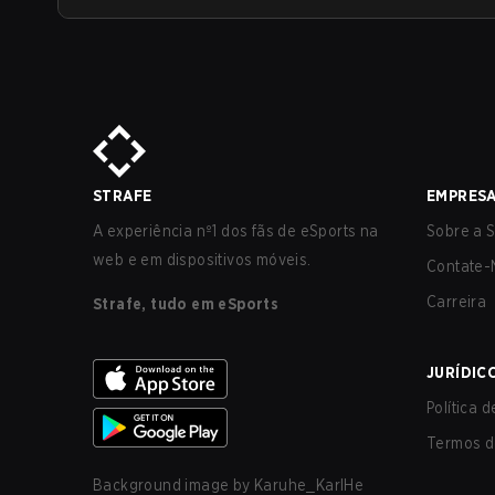
STRAFE
EMPRES
A experiência nº1 dos fãs de eSports na
Sobre a S
web e em dispositivos móveis.
Contate-
Carreira
Strafe, tudo em eSports
JURÍDIC
Política 
Termos d
Background image by
Karuhe_KarlHe