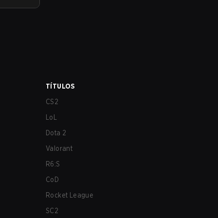
TÍTULOS
CS2
LoL
Dota 2
Valorant
R6:S
CoD
Rocket League
SC2