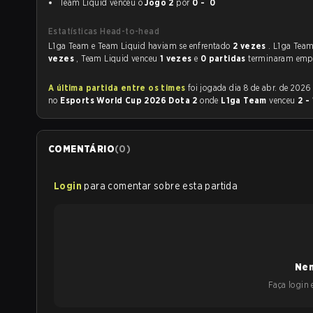
Team Liquid venceu o
Jogo 2
por
0 - 0
Estatísticas Head-to-head
L1ga Team e Team Liquid haviam se enfrentado
2 vezes
. L1ga Tea
vezes
, Team Liquid venceu
1 vezes
e
0 partidas
terminaram emp
A última partida entre os times
foi jogada dia 8 de abr. de 2026 às 15:00
no
Esports World Cup 2026 Dota 2
onde
L1ga Team
venceu
2 -
COMENTÁRIO
(
0
)
Login
para comentar sobre esta partida
Nen
Faça login e