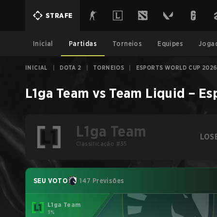
STRAFE
Inicial
Partidas
Torneios
Equipes
Joga
INICIAL
|
DOTA 2
|
TORNEIOS
|
ESPORTS WORLD CUP 2026
L1ga Team
vs
Team Liquid
–
Es
L1ga Team
LOS
Classificação #35
SEU VOTO
147 Previsões
L1ga Team
3%