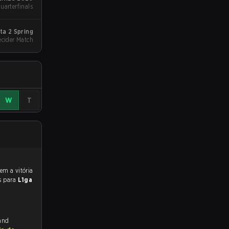
uarterfinals
ta 2 Spring
ecider Match
W
T
s para
L1ga
 and