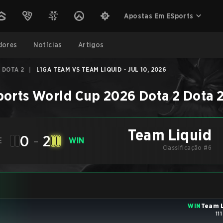
Apostas Em ESports
dores
Notícias
Artigos
 DOTA 2
|
L1GA TEAM VS TEAM LIQUID - JUL 10, 2026
ports World Cup 2026 Dota 2
Dota 
Team Liquid
0
-
2
E
WIN
Classificação #6
WIN
Team L
11