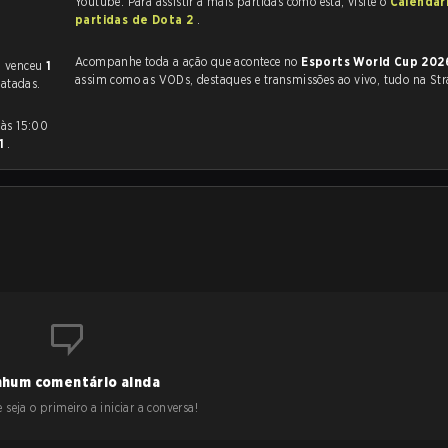
Youtube. Para assistir a mais partidas como esta, visite o
Calendár
partidas de Dota 2
.
Acompanhe toda a ação que acontece no
Esports World Cup 202
m venceu
1
assim como as VODs, destaques e transmissões ao vivo, tudo na Str
atadas.
 1
.
hum comentário ainda
 seja o primeiro a iniciar a conversa!