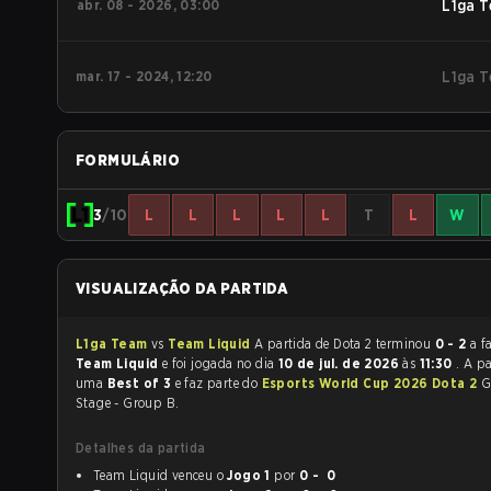
abr. 08 - 2026, 03:00
L1ga 
mar. 17 - 2024, 12:20
L1ga 
FORMULÁRIO
3
/10
L
L
L
L
L
T
L
W
VISUALIZAÇÃO DA PARTIDA
L1ga Team
vs
Team Liquid
A partida de Dota 2 terminou
0 - 2
a f
Team Liquid
e foi jogada no dia
10 de jul. de 2026
às
11:30
. A pa
uma
Best of 3
e faz parte do
Esports World Cup 2026 Dota 2
G
Stage - Group B.
Detalhes da partida
Team Liquid venceu o
Jogo 1
por
0 - 0