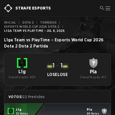
STRAFE ESPORTS
INICIAL
|
DOTA 2
|
TORNEIOS
|
ESPORTS WORLD CUP 2026 DOTA 2
|
L1GA TEAM VS PLAYTIME - JUL 8, 2026
L1ga Team
vs
PlayTime
–
Esports World Cup 2026
Dota 2
Dota 2
Partida
1
-
1
Pla
L1g
LOSE
LOSE
Classificação #33
Classificação #17
VOTOS
122 Previsões
L1g
Pla
32 Votos
90 Votos