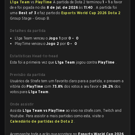
L1ga Team
vs
PlayTime
A partida de Dota 2 terminou
1 - 1
a favor
de
e foi jogada no dia
8 de jul. de 2026
às
11:40
. A partida foi
uma
Best of 3
e faz parte do
Esports World Cup 2026 Dota 2
Group Stage - Group B.
Detalhes da partida
L1ga Team venceu o
Jogo 1
por
0 - 0
PlayTime venceu o
Jogo 2
por
0 - 0
Estatísticas Head-to-head
Esta foi a primeira vez que
L1ga Team
jogou contra
PlayTime
.
Previsão da partida
Usuários da Strafe tem um favorito claro para a partida, e preveem a
vitória do
PlayTime
com
73.8%
dos votos a seu favor e
26.2%
dos
votos para
L1ga Team
.
Onde assistir
Assista
L1ga Team vs PlayTime
ao vivo na strafe.com, Twitch and
Youtube. Para assistir a mais partidas como esta, visite o
Calendário de partidas de Dota 2
.
Acompanhe toda a ação que acontece no
Esports World Cup 2026