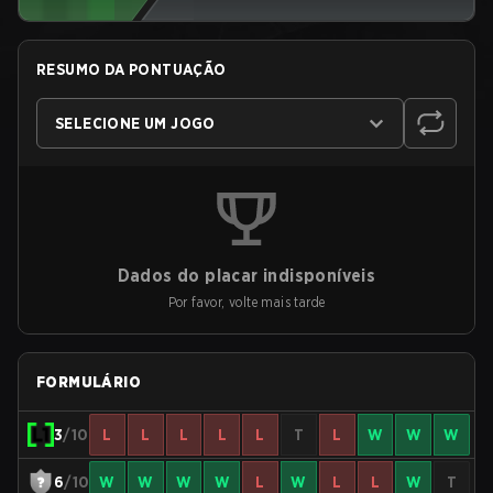
RESUMO DA PONTUAÇÃO
SELECIONE UM JOGO
Dados do placar indisponíveis
Por favor, volte mais tarde
FORMULÁRIO
3
/10
L
L
L
L
L
T
L
W
W
W
6
/10
W
W
W
W
L
W
L
L
W
T