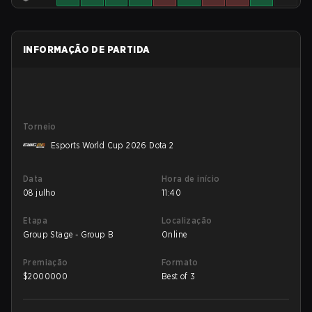
INFORMAÇÃO DE PARTIDA
Torneio
Esports World Cup 2026 Dota 2
Data
Hora de início
08 julho
11:40
Etapa
Localização
Group Stage - Group B
Online
Premiação
Formato
$
2000000
Best of 3