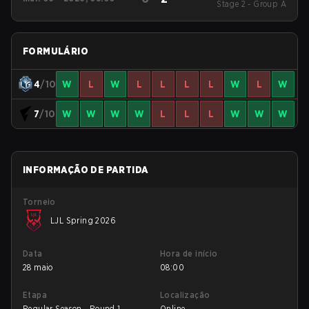
Stage 2 - Group A
FORMULÁRIO
4
/10
W
L
W
L
L
L
L
W
L
W
7
/10
W
W
W
W
L
L
L
W
W
W
INFORMAÇÃO DE PARTIDA
Torneio
LJL Spring 2026
Data
Hora de início
28 maio
08:00
Etapa
Localização
Regular Season - Round 1
Online