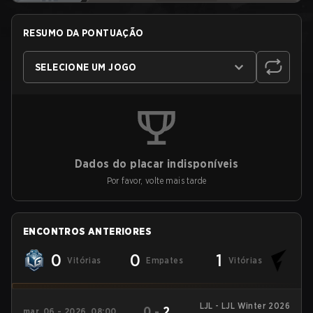
RESUMO DA PONTUAÇÃO
SELECIONE UM JOGO
Dados do placar indisponíveis
Por favor, volte mais tarde
ENCONTROS ANTERIORES
0
0
1
Vitórias
Empates
Vitórias
LJL - LJL Winter 2026
0
-
2
mar. 06 - 2026, 08:00