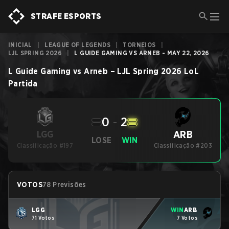
STRAFE ESPORTS
INICIAL
|
LEAGUE OF LEGENDS
|
TORNEIOS
|
LJL SPRING 2026
|
L GUIDE GAMING VS ARNEB - MAY 22, 2026
L Guide Gaming
vs
Arneb
–
LJL Spring 2026
LoL
Partida
0
-
2
ARB
LGG
LOSE
WIN
Classificação #197
Classificação #203
VOTOS
78 Previsões
LGG
WIN
ARB
71 Votos
7 Votos