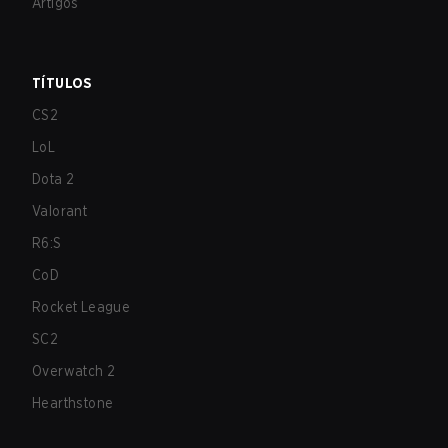
Artigos
TÍTULOS
CS2
LoL
Dota 2
Valorant
R6:S
CoD
Rocket League
SC2
Overwatch 2
Hearthstone