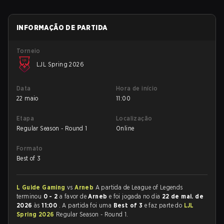
INFORMAÇÃO DE PARTIDA
Torneio
LJL Spring 2026
Data
Hora de início
22 maio
11:00
Etapa
Localização
Regular Season - Round 1
Online
Formato
Best of 3
L Guide Gaming
vs
Arneb
A partida de League of Legends
terminou
0 - 2
a favor de
Arneb
e foi jogada no dia
22 de mai. de
2026
às
11:00
. A partida foi uma
Best of 3
e faz parte do
LJL
Spring 2026
Regular Season - Round 1.