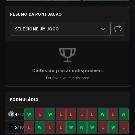
RESUMO DA PONTUAÇÃO
SELECIONE UM JOGO
Dados do placar indisponíveis
Por favor, volte mais tarde
FORMULÁRIO
4
/10
W
L
W
L
L
L
L
W
L
W
5
/10
L
W
L
L
W
W
W
L
W
L