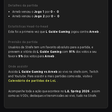
Detalhes da partida
Arneb venceu o
Jogo 1
por
0 - 0
Arneb venceu o
Jogo 2
por
0 - 0
Estatísticas Head-to-head
Esta foi a primeira vez que
L Guide Gaming
jogou contra
Arneb
.
Previsão da partida
Usuários da Strafe tem um favorito absoluto para a partida, e
preveem a vitória do
L Guide Gaming
com
91%
dos votos a seu
favor e
9%
dos votos para
Arneb
.
Onde assistir
Assista
L Guide Gaming vs Arneb
ao vivo na strafe.com, Twitch
and Youtube. Para assistir a mais partidas como esta, visite o
Calendário de partidas de LoL
.
Acompanhe toda a ação que acontece no
LJL Spring 2026
, assim
como as VODs, destaques e transmissões ao vivo, tudo na Strafe.