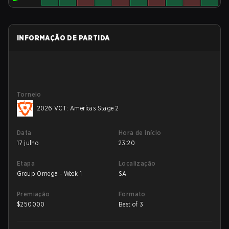
INFORMAÇÃO DE PARTIDA
Torneio
2026 VCT: Americas Stage 2
Data
Hora de início
17 julho
23:20
Etapa
Localização
Group Omega - Week 1
SA
Premiação
Formato
$
250000
Best of 3