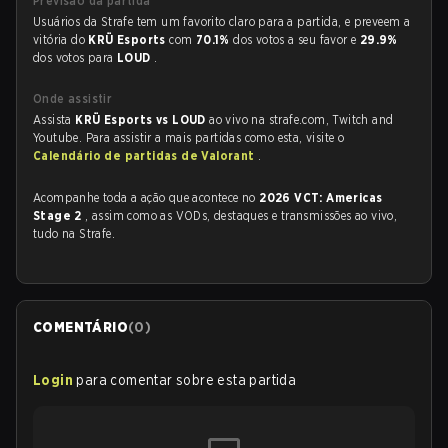
Previsão da partida
Usuários da Strafe tem um favorito claro para a partida, e preveem a
vitória do
KRÜ Esports
com
70.1%
dos votos a seu favor e
29.9%
dos votos para
LOUD
.
Onde assistir
Assista
KRÜ Esports vs LOUD
ao vivo na strafe.com, Twitch and
Youtube. Para assistir a mais partidas como esta, visite o
Calendário de partidas de Valorant
.
Acompanhe toda a ação que acontece no
2026 VCT: Americas
Stage 2
, assim como as VODs, destaques e transmissões ao vivo,
tudo na Strafe.
COMENTÁRIO
(
0
)
Login
para comentar sobre esta partida