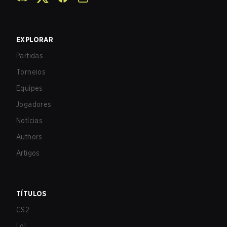
EXPLORAR
Partidas
Torneios
Equipes
Jogadores
Notícias
Authors
Artigos
TÍTULOS
CS2
LoL