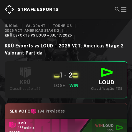
STRAFE ESPORTS
INICIAL
|
VALORANT
|
TORNEIOS
|
2026 VCT: AMERICAS STAGE 2
|
KRÜ ESPORTS VS LOUD - JUL 17, 2026
KRÜ Esports
vs
LOUD
–
2026 VCT: Americas Stage 2
Valorant
Partida
1
-
2
LOUD
KRÜ
LOSE
WIN
Classificação #57
Classificação #39
SEU VOTO
194 Previsões
KRÜ
WIN
LOUD
177 points
30%