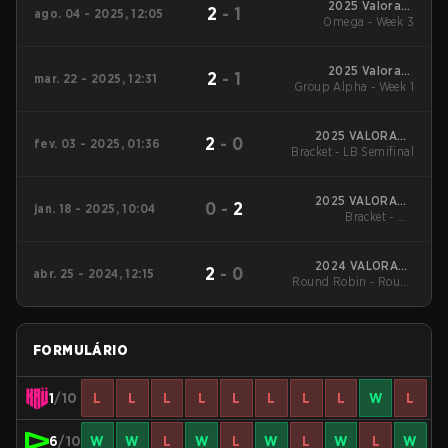
2025 Valorant
2
-
1
ago. 04 - 2025, 12:05
Champions Tour:
Omega - Week 3
Americas Stage 2
2025 Valorant
2
-
1
mar. 22 - 2025, 12:31
Group Alpha - Week 1
Champions Tour:
Americas Stage 1
2025 VALORANT
2
-
0
fev. 03 - 2025, 01:36
Bracket - LB Semifinal
Champions Tour:
Americas KICK-OFF
2025 VALORANT
0
-
2
jan. 18 - 2025, 10:04
Champions Tour:
Bracket - UB
Americas KICK-OFF
Quarterfinal
2024 VALORANT
2
-
0
abr. 25 - 2024, 12:15
Round Robin - Round
Champions Tour:
Americas League -
Robin
Stage 1
FORMULÁRIO
1
/10
L
L
L
L
L
L
L
L
W
L
6
/10
W
W
L
W
L
W
L
W
L
W