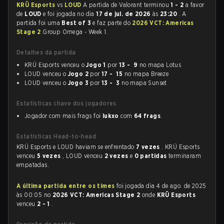
KRÜ Esports
vs
LOUD
A partida de Valorant terminou
1 - 2
a favor
de
LOUD
e foi jogada no dia
17 de jul. de 2026
às
23:20
. A
partida foi uma
Best of 3
e faz parte do
2026 VCT: Americas
Stage 2
Group Omega - Week 1.
Detalhes da partida
KRÜ Esports venceu o
Jogo 1
por
13 - 9
no mapa Lotus
LOUD venceu o
Jogo 2
por
17 - 15
no mapa Breeze
LOUD venceu o
Jogo 3
por
13 - 3
no mapa Sunset
Estatísticas chave dos jogadores
Jogador com mais frags foi
lukxo
com
64 frags
.
Estatísticas Head-to-head
KRÜ Esports e LOUD haviam se enfrentado
7 vezes
. KRÜ Esports
venceu
5 vezes
, LOUD venceu
2 vezes
e
0 partidas
terminaram
empatadas.
A última partida entre os times
foi jogada dia 4 de ago. de 2025
às 00:05 no
2026 VCT: Americas Stage 2
onde
KRÜ Esports
venceu
2 - 1
.