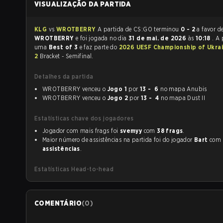
VISUALIZAÇÃO DA PARTIDA
KLG
vs
WROTBERRY
A partida de CS:GO terminou
0 - 2
a favor d
WROTBERRY
e foi jogada no dia
31 de mai. de 2026
às
10:18
. A 
uma
Best of 3
e faz parte do
2026 UESF Championship of Ukra
2
Bracket - Semifinal.
Detalhes da partida
WROTBERRY venceu o
Jogo 1
por
13 - 6
no mapa Anubis
WROTBERRY venceu o
Jogo 2
por
13 - 4
no mapa Dust II
Estatísticas chave dos jogadores
Jogador com mais frags foi
svemyy
com
38 frags
.
Maior número de assistências na partida foi do jogador
Bart
com
assistências
.
Estatísticas Head-to-head
COMENTÁRIO
(
0
)