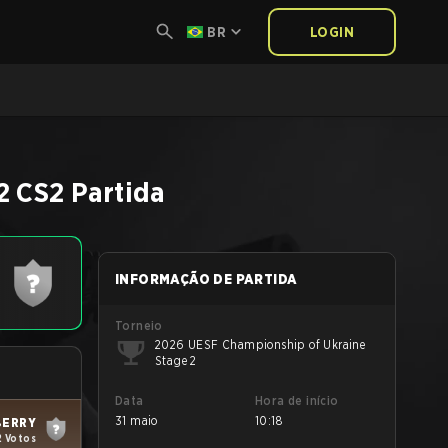
BR
LOGIN
2
CS2
Partida
INFORMAÇÃO DE PARTIDA
Torneio
2026 UESF Championship of Ukraine
Stage 2
Data
Hora de início
31 maio
10:18
ERRY
2 Votos