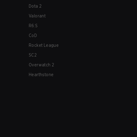
Dota 2
Valorant
R6:S
CoD
Rocket League
SC2
Overwatch 2
Hearthstone