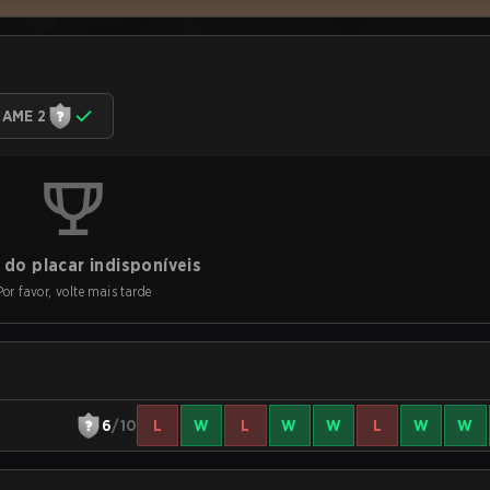
AME 2
do placar indisponíveis
Por favor, volte mais tarde
6
/10
L
W
L
W
W
L
W
W