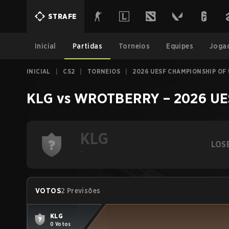
STRAFE
Inicial
Partidas
Torneios
Equipes
Joga
INICIAL
|
CS2
|
TORNEIOS
|
2026 UESF CHAMPIONSHIP OF 
KLG
vs
WROTBERRY
–
2026 UE
KLG
LOS
-
VOTOS
2 Previsões
KLG
0 Votos