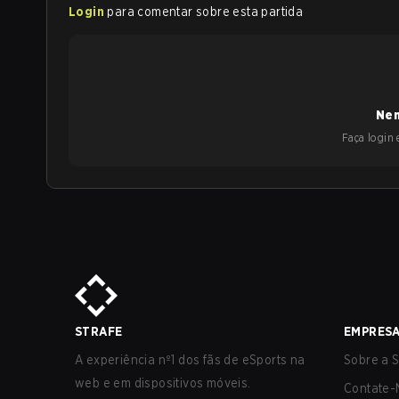
Login
para comentar sobre esta partida
Nen
Faça login e
STRAFE
EMPRES
A experiência nº1 dos fãs de eSports na
Sobre a S
web e em dispositivos móveis.
Contate-