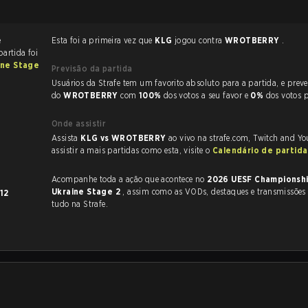
e
Esta foi a primeira vez que
KLG
jogou contra
WROTBERRY
.
partida foi
ine Stage
Previsão da partida
Usuários da Strafe tem um favorito absoluto para a partida, e preveem a vitória
do
WROTBERRY
com
100%
dos votos a seu favor e
0%
dos votos 
Onde assistir
Assista
KLG vs WROTBERRY
ao vivo na strafe.com, Twitch and Yo
assistir a mais partidas como esta, visite o
Calendário de partid
Acompanhe toda a ação que acontece no
2026 UESF Championshi
Ukraine Stage 2
, assim como as VODs, destaques e transmissões ao vivo,
12
tudo na Strafe.