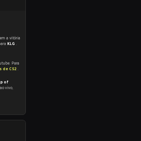
para
KLG
.
utube. Para
as de CS2
.
p of