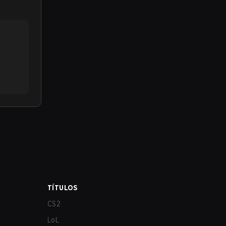
TÍTULOS
CS2
LoL