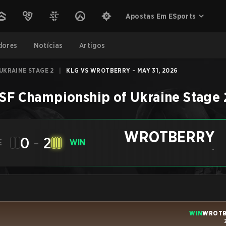
Apostas Em ESports
dores
Notícias
Artigos
UKRAINE STAGE 2
|
KLG VS WROTBERRY - MAY 31, 2026
SF Championship of Ukraine Stage 
WROTBERRY
0
-
2
E
WIN
-
WIN
WROTB