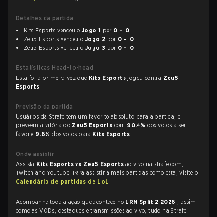
Detalhes da partida
Kits Esports venceu o
Jogo 1
por
0 - 0
Zeu5 Esports venceu o
Jogo 2
por
0 - 0
Zeu5 Esports venceu o
Jogo 3
por
0 - 0
Estatísticas Head-to-head
Esta foi a primeira vez que
Kits Esports
jogou contra
Zeu5
Esports
.
Previsão da partida
Usuários da Strafe tem um favorito absoluto para a partida, e
preveem a vitória do
Zeu5 Esports
com
90.4%
dos votos a seu
favor e
9.6%
dos votos para
Kits Esports
.
Onde assistir
Assista
Kits Esports vs Zeu5 Esports
ao vivo na strafe.com,
Twitch and Youtube. Para assistir a mais partidas como esta, visite o
Calendário de partidas de LoL
.
Acompanhe toda a ação que acontece no
LRN Split 2 2026
, assim
como as VODs, destaques e transmissões ao vivo, tudo na Strafe.