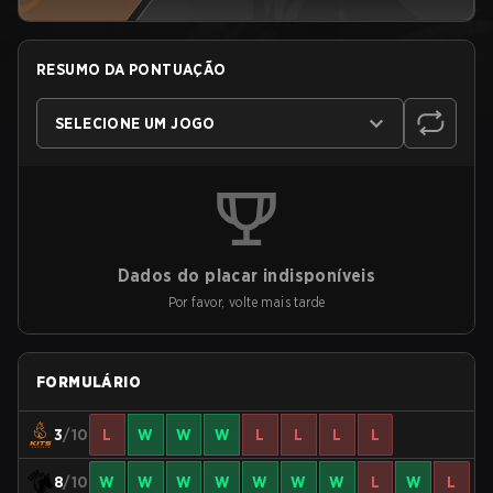
RESUMO DA PONTUAÇÃO
SELECIONE UM JOGO
Dados do placar indisponíveis
Por favor, volte mais tarde
FORMULÁRIO
3
/10
L
W
W
W
L
L
L
L
8
/10
W
W
W
W
W
W
W
L
W
L