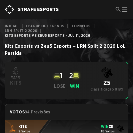
STRAFE ESPORTS
INICIAL
|
LEAGUE OF LEGENDS
|
TORNEIOS
|
LRN SPLIT 2 2026
|
KITS ESPORTS VS ZEU5 ESPORTS - JUL 11, 2026
Kits Esports
vs
Zeu5 Esports
–
LRN Split 2 2026
LoL
Partida
1
-
2
Z5
KITS
LOSE
WIN
-
Classificação #189
VOTOS
94 Previsões
KITS
WIN
Z5
9 Votos
85 Votos