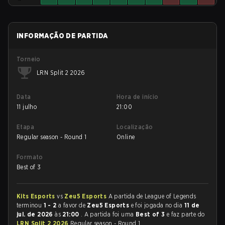
INFORMAÇÃO DE PARTIDA
Torneio
LRN Split 2 2026
Data
Hora de início
11 julho
21:00
Etapa
Localização
Regular season - Round 1
Online
Formato
Best of 3
Kits Esports
vs
Zeu5 Esports
A partida de League of Legends
terminou
1 - 2
a favor de
Zeu5 Esports
e foi jogada no dia
11 de
jul. de 2026
às
21:00
. A partida foi uma
Best of 3
e faz parte do
LRN Split 2 2026
Regular season - Round 1.