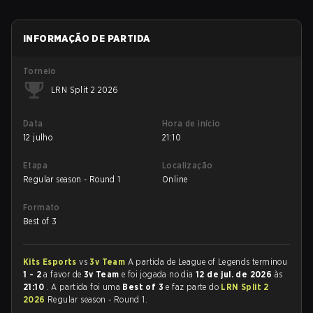
INFORMAÇÃO DE PARTIDA
Torneio
LRN Split 2 2026
Data
Hora de início
12 julho
21:10
Etapa
Localização
Regular season - Round 1
Online
Formato
Best of 3
Kits Esports
vs
3v Team
A partida de League of Legends terminou
1 - 2
a favor de
3v Team
e foi jogada no dia
12 de jul. de 2026
às
21:10
. A partida foi uma
Best of 3
e faz parte do
LRN Split 2
2026
Regular season - Round 1.