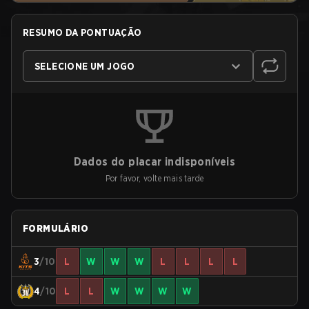
RESUMO DA PONTUAÇÃO
SELECIONE UM JOGO
Dados do placar indisponíveis
Por favor, volte mais tarde
FORMULÁRIO
3
/10
L
W
W
W
L
L
L
L
4
/10
L
L
W
W
W
W