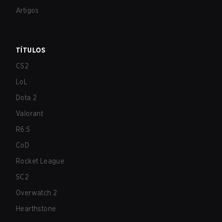
Artigos
TÍTULOS
CS2
LoL
Dota 2
Valorant
R6:S
CoD
Rocket League
SC2
Overwatch 2
Hearthstone