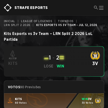
STRAFE ESPORTS
INICIAL
|
LEAGUE OF LEGENDS
|
TORNEIOS
|
LRN SPLIT 2 2026
|
KITS ESPORTS VS 3V TEAM - JUL 12, 2026
Kits Esports
vs
3v Team
–
LRN Split 2 2026
LoL
Partida
1
-
2
3V
KITS
LOSE
WIN
-
-
VOTOS
90 Previsões
KITS
WIN
3V
60 Votos
30 Votos