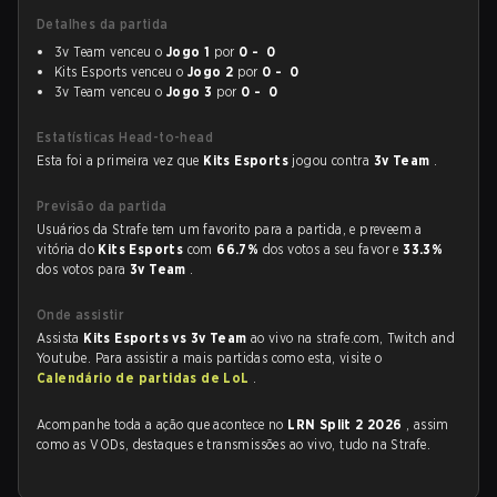
Detalhes da partida
3v Team venceu o
Jogo 1
por
0 - 0
Kits Esports venceu o
Jogo 2
por
0 - 0
3v Team venceu o
Jogo 3
por
0 - 0
Estatísticas Head-to-head
Esta foi a primeira vez que
Kits Esports
jogou contra
3v Team
.
Previsão da partida
Usuários da Strafe tem um favorito para a partida, e preveem a
vitória do
Kits Esports
com
66.7%
dos votos a seu favor e
33.3%
dos votos para
3v Team
.
Onde assistir
Assista
Kits Esports vs 3v Team
ao vivo na strafe.com, Twitch and
Youtube. Para assistir a mais partidas como esta, visite o
Calendário de partidas de LoL
.
Acompanhe toda a ação que acontece no
LRN Split 2 2026
, assim
como as VODs, destaques e transmissões ao vivo, tudo na Strafe.